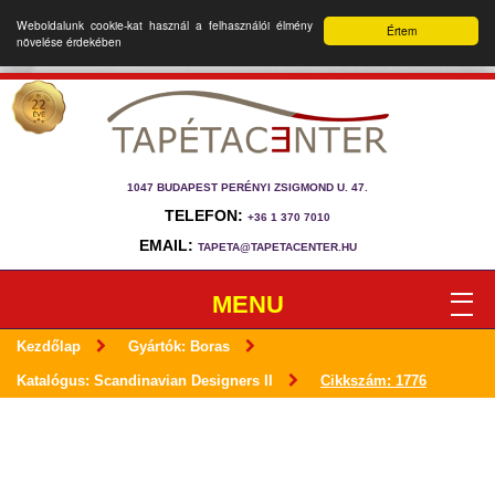
Weboldalunk cookie-kat használ a felhasználói élmény
Értem
növelése érdekében
1047 BUDAPEST PERÉNYI ZSIGMOND U. 47.
TELEFON:
+36 1 370 7010
EMAIL:
TAPETA@TAPETACENTER.HU
MENU
Kezdőlap
Gyártók: Boras
Katalógus: Scandinavian Designers II
Cikkszám: 1776