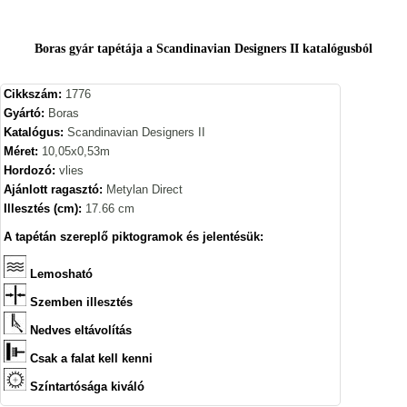
Boras gyár tapétája a Scandinavian Designers II katalógusból
Cikkszám:
1776
Gyártó:
Boras
Katalógus:
Scandinavian Designers II
Méret:
10,05x0,53m
Hordozó:
vlies
Ajánlott ragasztó:
Metylan Direct
Illesztés (cm):
17.66 cm
A tapétán szereplő piktogramok és jelentésük:
Lemosható
Szemben illesztés
Nedves eltávolítás
Csak a falat kell kenni
Színtartósága kiváló