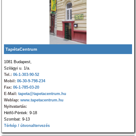
TapétaCentrum
1081 Budapest,
Szilágyi u. 1/a.
Tel.:
06-1-303-90-52
Mobil:
06-30-9-798-234
Fax:
06-1-785-03-20
E-Mail:
tapeta@tapetacentrum.hu
Weblap:
www.tapetacentrum.hu
Nyitvatartás:
Hétfő-Péntek: 9-18
Szombat: 9-13
Térkép / útvonaltervezés