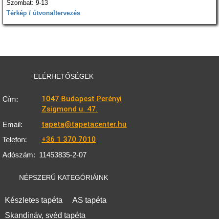
Szombat: 9-13
Térkép / útvonaltervezés
ELÉRHETŐSÉGEK
1047 Budapest Perényi
Cím:
Zsigmond u. 47.
tapeta@tapetacenter.hu
Email:
+36 1 370 7010
Telefon:
Adószám:
11453835-2-07
NÉPSZERŰ KATEGÓRIÁINK
Készletes tapéta
AS tapéta
Skandináv, svéd tapéta