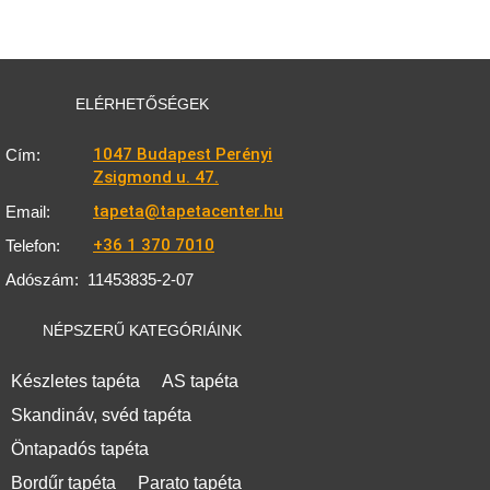
ELÉRHETŐSÉGEK
1047 Budapest Perényi
Cím:
Zsigmond u. 47.
tapeta@tapetacenter.hu
Email:
+36 1 370 7010
Telefon:
Adószám:
11453835-2-07
NÉPSZERŰ KATEGÓRIÁINK
Készletes tapéta
AS tapéta
Skandináv, svéd tapéta
Öntapadós tapéta
Bordűr tapéta
Parato tapéta