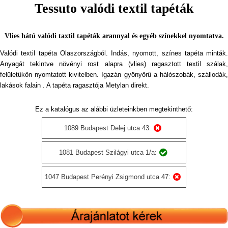
Tessuto valódi textil tapéták
Vlies hátú valódi taxtil tapéták arannyal és egyéb színekkel nyomtatva.
Valódi textil tapéta Olaszországból. Indás, nyomott, színes tapéta minták.
Anyagát tekintve növényi rost alapra (vlies) ragasztott textil szálak,
felületükön nyomtatott kivitelben. Igazán gyönyörű a hálószobák, szállodák,
lakások falain . A tapéta ragasztója Metylan direkt.
Ez a katalógus az alábbi üzleteinkben megtekinthető:
1089 Budapest Delej utca 43:
1081 Budapest Szilágyi utca 1/a:
1047 Budapest Perényi Zsigmond utca 47: