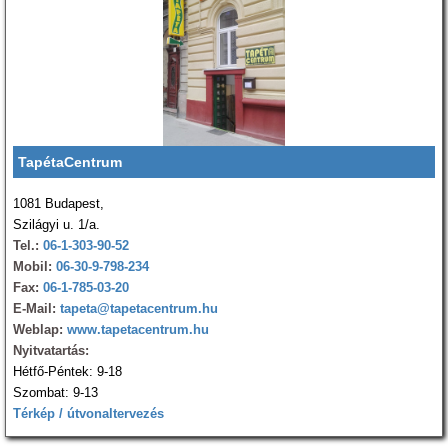
TapétaCentrum
1081 Budapest,
Szilágyi u. 1/a.
Tel.:
06-1-303-90-52
Mobil:
06-30-9-798-234
Fax:
06-1-785-03-20
E-Mail:
tapeta@tapetacentrum.hu
Weblap:
www.tapetacentrum.hu
Nyitvatartás:
Hétfő-Péntek: 9-18
Szombat: 9-13
Térkép / útvonaltervezés