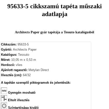
95633-5 cikkszamú tapéta műszaki
adatlapja
Architects Paper gyár tapétája a Tessuto katalógusból
Cikkszám:
95633-5
Gyártó:
Architects Paper
Katalógus:
Tessuto
Méret:
10,05 m x 0,53 m
Hordozó:
vlies
Ajánlott ragasztó:
Metylan Direct
Illesztés (cm):
64/32
A tapétán szereplő piktogramok és jelentésük:
Gyengén mosható
Eltolt illesztés
Színtartósága kiváló