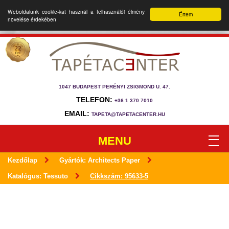
Weboldalunk cookie-kat használ a felhasználói élmény
Értem
növelése érdekében
1047 BUDAPEST PERÉNYI ZSIGMOND U. 47.
TELEFON:
+36 1 370 7010
EMAIL:
TAPETA@TAPETACENTER.HU
MENU
Kezdőlap
Gyártók: Architects Paper
Katalógus: Tessuto
Cikkszám: 95633-5