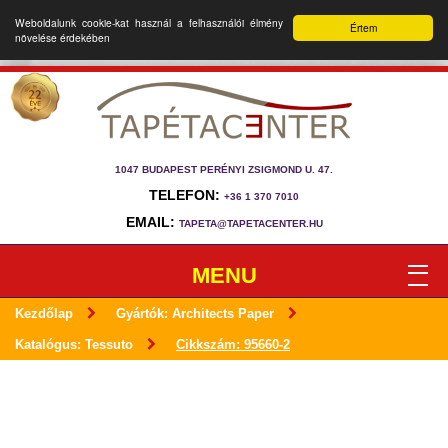
Weboldalunk cookie-kat használ a felhasználói élmény
Értem
növelése érdekében
1047 BUDAPEST PERÉNYI ZSIGMOND U. 47.
TELEFON:
+36 1 370 7010
EMAIL:
TAPETA@TAPETACENTER.HU
MENU
Kezdőlap
Gyártók: Architects Paper
Katalógus: Tessuto
Cikkszám: 95660-2