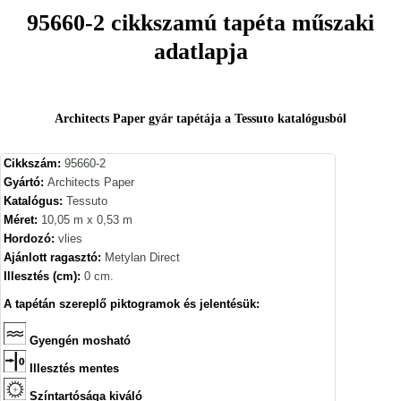
95660-2 cikkszamú tapéta műszaki
adatlapja
Architects Paper gyár tapétája a Tessuto katalógusból
Cikkszám:
95660-2
Gyártó:
Architects Paper
Katalógus:
Tessuto
Méret:
10,05 m x 0,53 m
Hordozó:
vlies
Ajánlott ragasztó:
Metylan Direct
Illesztés (cm):
0 cm.
A tapétán szereplő piktogramok és jelentésük:
Gyengén mosható
Illesztés mentes
Színtartósága kiváló