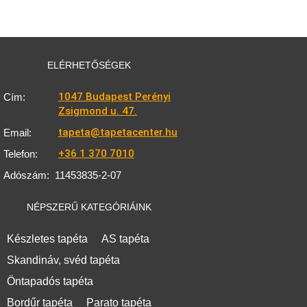
ELÉRHETŐSÉGEK
1047 Budapest Perényi
Cím:
Zsigmond u. 47.
tapeta@tapetacenter.hu
Email:
+36 1 370 7010
Telefon:
Adószám:
11453835-2-07
NÉPSZERŰ KATEGÓRIÁINK
Készletes tapéta
AS tapéta
Skandináv, svéd tapéta
Öntapadós tapéta
Bordűr tapéta
Parato tapéta