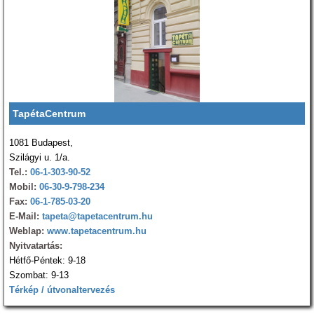
TapétaCentrum
1081 Budapest,
Szilágyi u. 1/a.
Tel.:
06-1-303-90-52
Mobil:
06-30-9-798-234
Fax:
06-1-785-03-20
E-Mail:
tapeta@tapetacentrum.hu
Weblap:
www.tapetacentrum.hu
Nyitvatartás:
Hétfő-Péntek: 9-18
Szombat: 9-13
Térkép / útvonaltervezés