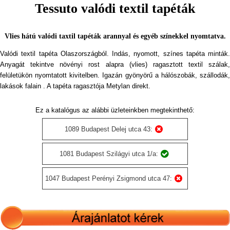
Tessuto valódi textil tapéták
Vlies hátú valódi taxtil tapéták arannyal és egyéb színekkel nyomtatva.
Valódi textil tapéta Olaszországból. Indás, nyomott, színes tapéta minták.
Anyagát tekintve növényi rost alapra (vlies) ragasztott textil szálak,
felületükön nyomtatott kivitelben. Igazán gyönyörű a hálószobák, szállodák,
lakások falain . A tapéta ragasztója Metylan direkt.
Ez a katalógus az alábbi üzleteinkben megtekinthető:
1089 Budapest Delej utca 43:
1081 Budapest Szilágyi utca 1/a:
1047 Budapest Perényi Zsigmond utca 47: