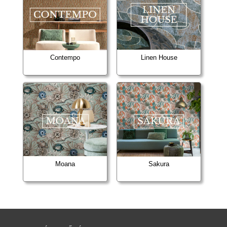
Contempo
Linen House
Moana
Sakura