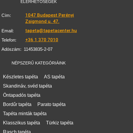
ELÉRHETŐSÉGEK
1047 Budapest Perényi
Cím:
Zsigmond u. 47.
tapeta@tapetacenter.hu
Email:
+36 1 370 7010
Telefon:
Adószám:
11453835-2-07
NÉPSZERŰ KATEGÓRIÁINK
Készletes tapéta
AS tapéta
Skandináv, svéd tapéta
Öntapadós tapéta
Bordűr tapéta
Parato tapéta
Tapéta minták tapéta
Klasszikus tapéta
Türkiz tapéta
Rasch tapéta