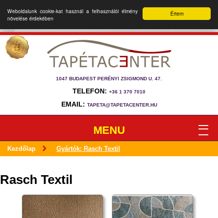
Weboldalunk cookie-kat használ a felhasználói élmény
Értem
növelése érdekében
1047 BUDAPEST PERÉNYI ZSIGMOND U. 47.
TELEFON:
+36 1 370 7010
EMAIL:
TAPETA@TAPETACENTER.HU
MENU
Kezdőlap
Gyártók: Rasch Textil
Rasch Textil