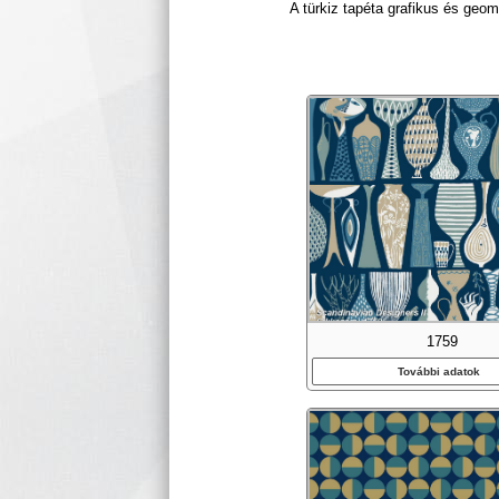
A türkiz tapéta grafikus és geom
1759
További adatok