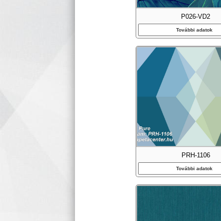
P026-VD2
További adatok
PRH-1106
További adatok