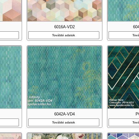
6016A-VD2
60
További adatok
Tov
6042A-VD4
P
További adatok
Tov