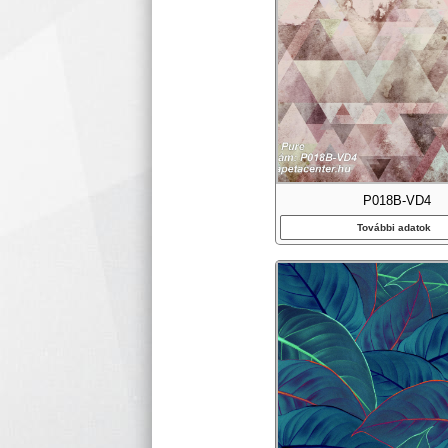
P018B-VD4
További adatok