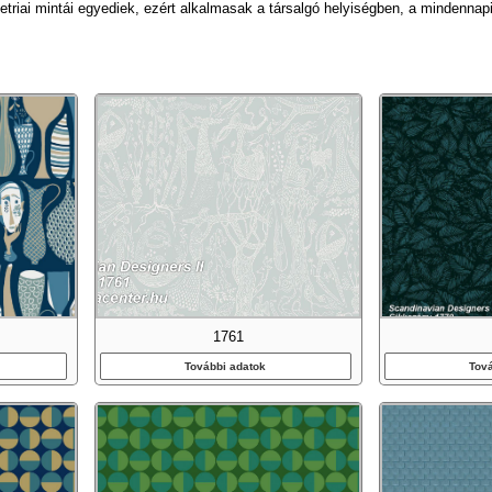
etriai mintái egyediek, ezért alkalmasak a társalgó helyiségben, a mindennap
1761
További adatok
Tov