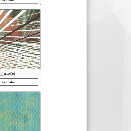
011A-VD4
ábbi adatok