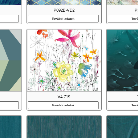
P092B-VD2
P
További adatok
Tov
V4-719
További adatok
Tov