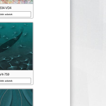
334-VD4
ábbi adatok
V4-759
ábbi adatok