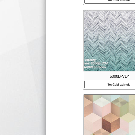
6000B-VD4
További adatok