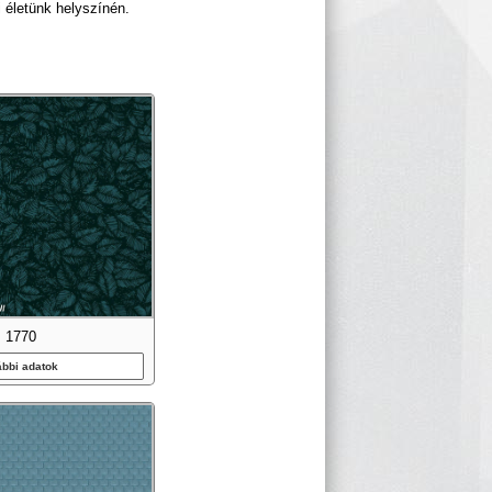
i életünk helyszínén.
1770
ábbi adatok