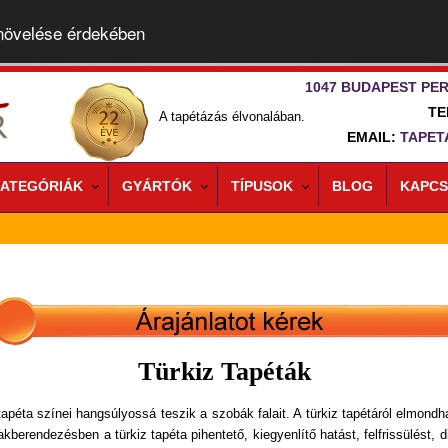
 növelése érdekében
1047 BUDAPEST PER
TE
A tapétázás élvonalában.
EMAIL:
TAPET
ATEGÓRIÁK
GYÁRTÓK
TÍPUSOK
BLOG
KAPCS
Türkiz Tapéták
 tapéta színei hangsúlyossá teszik a szobák falait. A türkiz tapétáról elmond
akberendezésben a türkiz tapéta pihentető, kiegyenlítő hatást, felfrissülést, 