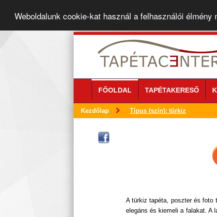
Weboldalunk cookie-kat használ a felhasználói élmény
FŐOLDAL
TAPÉTAKERESŐ
K
Kezdőlap
Típus (szín): türkiz
A türkiz tapéta, poszter és foto
elegáns és kiemeli a falakat. A l