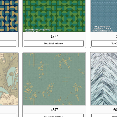
1777
További adatok
Tov
4547
6
További adatok
Tov