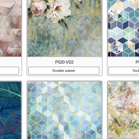
P020-VD2
P
További adatok
Tov