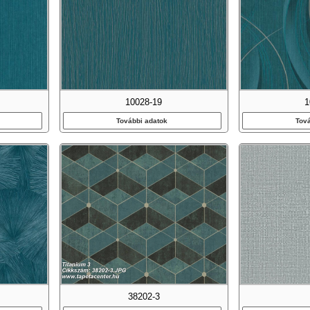
10028-19
1
További adatok
Tov
38202-3