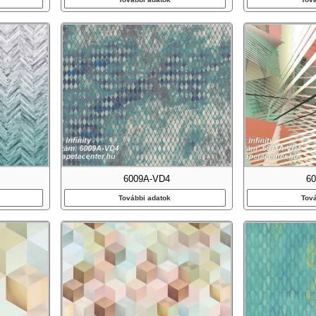
6009A-VD4
6
További adatok
Tov