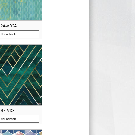
42A-VD2A
ábbi adatok
014-VD3
ábbi adatok