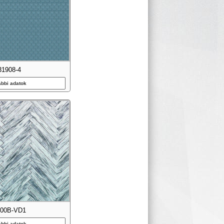
31908-4
ábbi adatok
000B-VD1
ábbi adatok