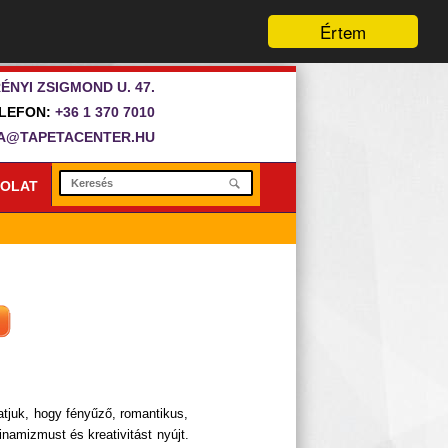
Értem
ÉNYI ZSIGMOND U. 47.
LEFON:
+36 1 370 7010
A@TAPETACENTER.HU
OLAT
hatjuk, hogy fényűző, romantikus,
dinamizmust és kreativitást nyújt.