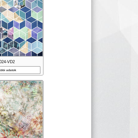
024-VD2
ábbi adatok