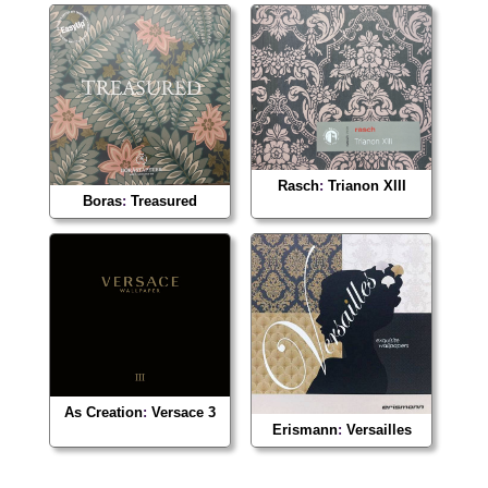
Rasch
:
Trianon XIII
Boras
:
Treasured
As Creation
:
Versace 3
Erismann
:
Versailles