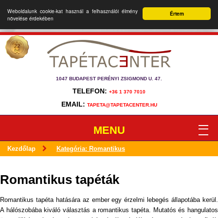
Weboldalunk cookie-kat használ a felhasználói élmény
Értem
növelése érdekében
1047 BUDAPEST PERÉNYI ZSIGMOND U. 47.
TELEFON:
+36 1 370 7010
EMAIL:
TAPETA@TAPETACENTER.HU
MENU
Kezdőlap
Kategória: Romantikus
Romantikus tapéták
Romantikus tapéta hatására az ember egy érzelmi lebegés állapotába kerül.
A hálószobába kiváló választás a romantikus tapéta. Mutatós és hangulatos