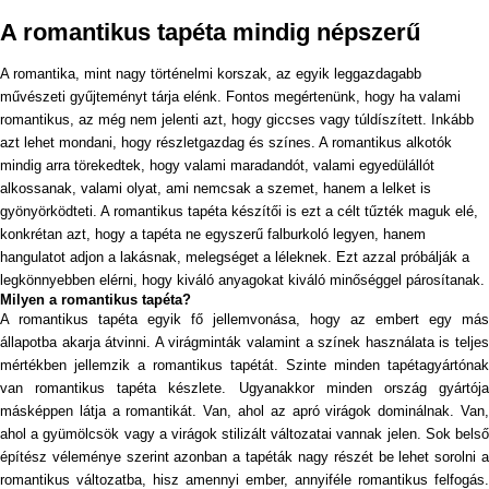
A romantikus tapéta mindig népszerű
A romantika, mint nagy történelmi korszak, az egyik leggazdagabb
művészeti gyűjteményt tárja elénk. Fontos megértenünk, hogy ha valami
romantikus, az még nem jelenti azt, hogy giccses vagy túldíszített. Inkább
azt lehet mondani, hogy részletgazdag és színes. A romantikus alkotók
mindig arra törekedtek, hogy valami maradandót, valami egyedülállót
alkossanak, valami olyat, ami nemcsak a szemet, hanem a lelket is
gyönyörködteti. A romantikus tapéta készítői is ezt a célt tűzték maguk elé,
konkrétan azt, hogy a tapéta ne egyszerű falburkoló legyen, hanem
hangulatot adjon a lakásnak, melegséget a léleknek. Ezt azzal próbálják a
legkönnyebben elérni, hogy kiváló anyagokat kiváló minőséggel párosítanak.
Milyen a romantikus tapéta?
A romantikus tapéta egyik fő jellemvonása, hogy az embert egy más
állapotba akarja átvinni. A virágminták valamint a színek használata is teljes
mértékben jellemzik a romantikus tapétát. Szinte minden tapétagyártónak
van romantikus tapéta készlete. Ugyanakkor minden ország gyártója
másképpen látja a romantikát. Van, ahol az apró virágok dominálnak. Van,
ahol a gyümölcsök vagy a virágok stilizált változatai vannak jelen. Sok belső
építész véleménye szerint azonban a tapéták nagy részét be lehet sorolni a
romantikus változatba, hisz amennyi ember, annyiféle romantikus felfogás.