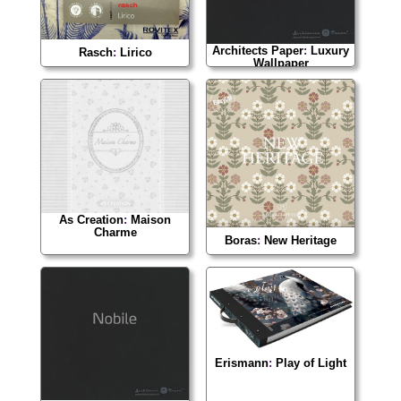
Architects Paper
:
Luxury
Rasch
:
Lirico
Wallpaper
As Creation
:
Maison
Charme
Boras
:
New Heritage
Erismann
:
Play of Light