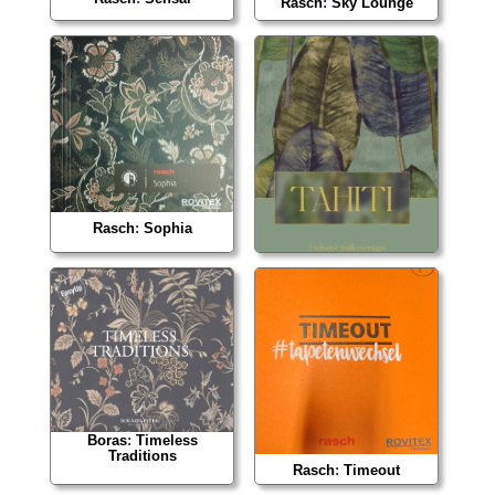
Rasch
:
Sky Lounge
Rasch
:
Sophia
Egyeb
:
Tahiti
Boras
:
Timeless
Traditions
Rasch
:
Timeout