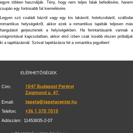
egyre többen használják. Tény, hogy nem teljes falak befedésére, hanem
csupán egy fontosabb fal kiemelésére.
Legyen szó családi házról vagy egy kis lakásról, hotelszobáról, szállodai
romantikus helységekről, akkor ezek a romantikus tapéták teljesen más
hangulatot gerjesztenek a helyiségekben. Ha fenntartásaink vannak a
virágmintával kapcsolatban, akkor első ízben csak kisebb részen próbáljuk
ki a tapétázásnál. Szóval tapétázásra fel a romantika jegyében!
ELÉRHETŐSÉGEK
1047 Budapest Perényi
Cím:
Zsigmond u. 47.
tapeta@tapetacenter.hu
Email:
+36 1 370 7010
Telefon:
Adószám:
11453835-2-07