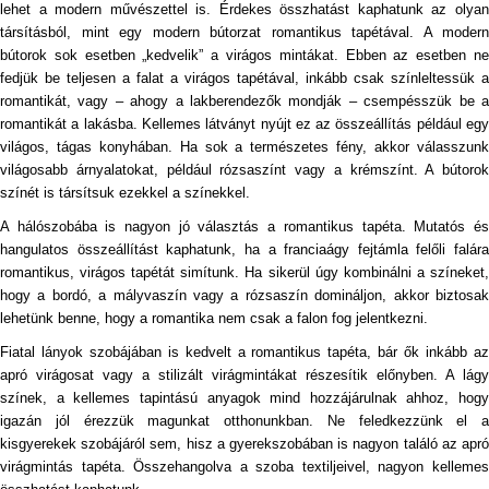
lehet a modern művészettel is. Érdekes összhatást kaphatunk az olyan
társításból, mint egy modern bútorzat romantikus tapétával. A modern
bútorok sok esetben „kedvelik” a virágos mintákat. Ebben az esetben ne
fedjük be teljesen a falat a virágos tapétával, inkább csak színleltessük a
romantikát, vagy – ahogy a lakberendezők mondják – csempésszük be a
romantikát a lakásba. Kellemes látványt nyújt ez az összeállítás például egy
világos, tágas konyhában. Ha sok a természetes fény, akkor válasszunk
világosabb árnyalatokat, például rózsaszínt vagy a krémszínt. A bútorok
színét is társítsuk ezekkel a színekkel.
A hálószobába is nagyon jó választás a romantikus tapéta. Mutatós és
hangulatos összeállítást kaphatunk, ha a franciaágy fejtámla felőli falára
romantikus, virágos tapétát simítunk. Ha sikerül úgy kombinálni a színeket,
hogy a bordó, a mályvaszín vagy a rózsaszín domináljon, akkor biztosak
lehetünk benne, hogy a romantika nem csak a falon fog jelentkezni.
Fiatal lányok szobájában is kedvelt a romantikus tapéta, bár ők inkább az
apró virágosat vagy a stilizált virágmintákat részesítik előnyben. A lágy
színek, a kellemes tapintású anyagok mind hozzájárulnak ahhoz, hogy
igazán jól érezzük magunkat otthonunkban. Ne feledkezzünk el a
kisgyerekek szobájáról sem, hisz a gyerekszobában is nagyon találó az apró
virágmintás tapéta. Összehangolva a szoba textiljeivel, nagyon kellemes