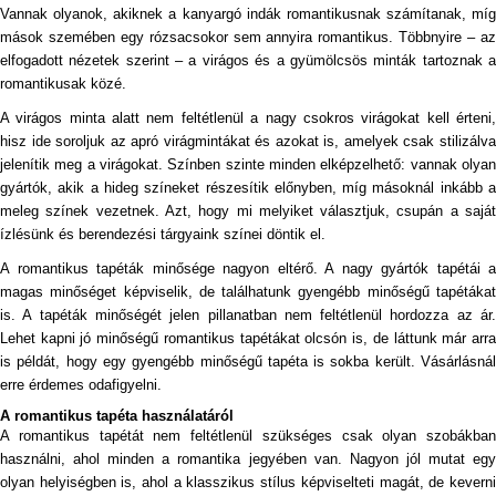
Vannak olyanok, akiknek a kanyargó indák romantikusnak számítanak, míg
mások szemében egy rózsacsokor sem annyira romantikus. Többnyire – az
elfogadott nézetek szerint – a virágos és a gyümölcsös minták tartoznak a
romantikusak közé.
A virágos minta alatt nem feltétlenül a nagy csokros virágokat kell érteni,
hisz ide soroljuk az apró virágmintákat és azokat is, amelyek csak stilizálva
jelenítik meg a virágokat. Színben szinte minden elképzelhető: vannak olyan
gyártók, akik a hideg színeket részesítik előnyben, míg másoknál inkább a
meleg színek vezetnek. Azt, hogy mi melyiket választjuk, csupán a saját
ízlésünk és berendezési tárgyaink színei döntik el.
A romantikus tapéták minősége nagyon eltérő. A nagy gyártók tapétái a
magas minőséget képviselik, de találhatunk gyengébb minőségű tapétákat
is. A tapéták minőségét jelen pillanatban nem feltétlenül hordozza az ár.
Lehet kapni jó minőségű romantikus tapétákat olcsón is, de láttunk már arra
is példát, hogy egy gyengébb minőségű tapéta is sokba került. Vásárlásnál
erre érdemes odafigyelni.
A romantikus tapéta használatáról
A romantikus tapétát nem feltétlenül szükséges csak olyan szobákban
használni, ahol minden a romantika jegyében van. Nagyon jól mutat egy
olyan helyiségben is, ahol a klasszikus stílus képviselteti magát, de keverni