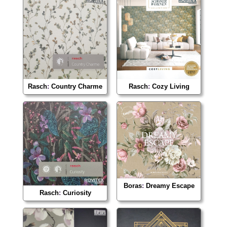
Rasch
:
Country Charme
Rasch
:
Cozy Living
Boras
:
Dreamy Escape
Rasch
:
Curiosity