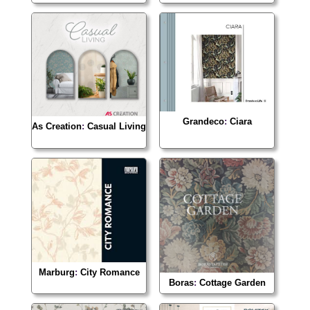
Grandeco
:
Ciara
As Creation
:
Casual Living
Marburg
:
City Romance
Boras
:
Cottage Garden