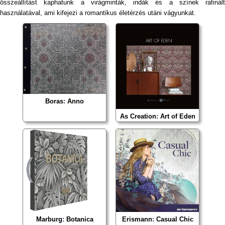
összeállítást kaphatunk a virágminták, indák és a színek rafinált
használatával, ami kifejezi a romantikus életérzés utáni vágyunkat.
Boras
:
Anno
As Creation
:
Art of Eden
Marburg
:
Botanica
Erismann
:
Casual Chic