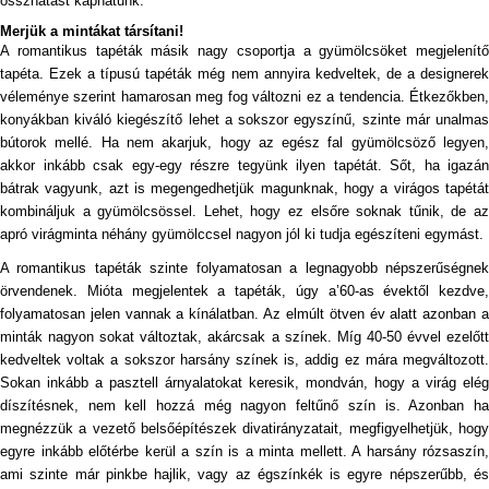
összhatást kaphatunk.
Merjük a mintákat társítani!
A romantikus tapéták másik nagy csoportja a gyümölcsöket megjelenítő
tapéta. Ezek a típusú tapéták még nem annyira kedveltek, de a designerek
véleménye szerint hamarosan meg fog változni ez a tendencia. Étkezőkben,
konyákban kiváló kiegészítő lehet a sokszor egyszínű, szinte már unalmas
bútorok mellé. Ha nem akarjuk, hogy az egész fal gyümölcsöző legyen,
akkor inkább csak egy-egy részre tegyünk ilyen tapétát. Sőt, ha igazán
bátrak vagyunk, azt is megengedhetjük magunknak, hogy a virágos tapétát
kombináljuk a gyümölcsössel. Lehet, hogy ez elsőre soknak tűnik, de az
apró virágminta néhány gyümölccsel nagyon jól ki tudja egészíteni egymást.
A romantikus tapéták szinte folyamatosan a legnagyobb népszerűségnek
örvendenek. Mióta megjelentek a tapéták, úgy a’60-as évektől kezdve,
folyamatosan jelen vannak a kínálatban. Az elmúlt ötven év alatt azonban a
minták nagyon sokat változtak, akárcsak a színek. Míg 40-50 évvel ezelőtt
kedveltek voltak a sokszor harsány színek is, addig ez mára megváltozott.
Sokan inkább a pasztell árnyalatokat keresik, mondván, hogy a virág elég
díszítésnek, nem kell hozzá még nagyon feltűnő szín is. Azonban ha
megnézzük a vezető belsőépítészek divatirányzatait, megfigyelhetjük, hogy
egyre inkább előtérbe kerül a szín is a minta mellett. A harsány rózsaszín,
ami szinte már pinkbe hajlik, vagy az égszínkék is egyre népszerűbb, és