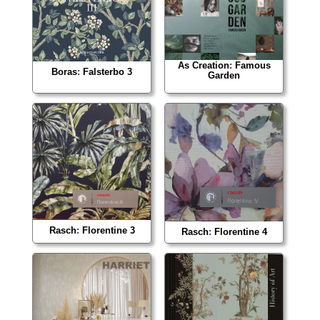
As Creation
:
Famous
Boras
:
Falsterbo 3
Garden
Rasch
:
Florentine 3
Rasch
:
Florentine 4