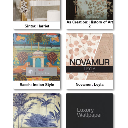
As Creation
:
History of Art
2
Sintra
:
Harriet
Novamur
:
Leyla
Rasch
:
Indian Style