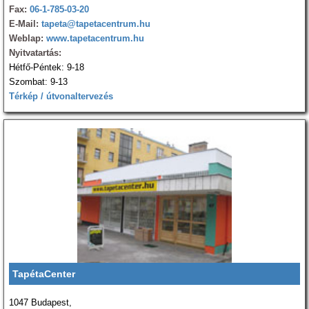
Fax:
06-1-785-03-20
E-Mail:
tapeta@tapetacentrum.hu
Weblap:
www.tapetacentrum.hu
Nyitvatartás:
Hétfő-Péntek: 9-18
Szombat: 9-13
Térkép / útvonaltervezés
TapétaCenter
1047 Budapest,