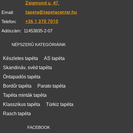
Zsigmond u. 47.
tapeta@tapetacenter.hu
Email:
+36 1 370 7010
Telefon:
Adószám:
11453835-2-07
NÉPSZERŰ KATEGÓRIÁINK
Készletes tapéta
AS tapéta
Skandináv, svéd tapéta
Öntapadós tapéta
Bordűr tapéta
Parato tapéta
Tapéta minták tapéta
Klasszikus tapéta
Türkiz tapéta
Rasch tapéta
FACEBOOK