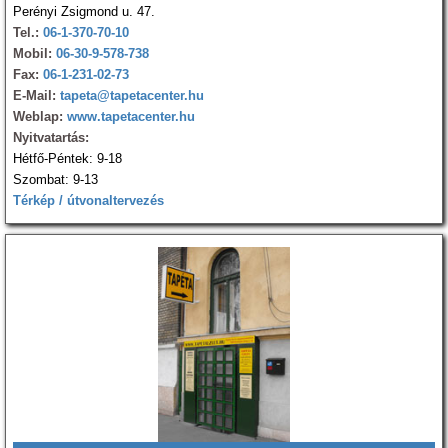
Perényi Zsigmond u. 47.
Tel.:
06-1-370-70-10
Mobil:
06-30-9-578-738
Fax:
06-1-231-02-73
E-Mail:
tapeta@tapetacenter.hu
Weblap:
www.tapetacenter.hu
Nyitvatartás:
Hétfő-Péntek: 9-18
Szombat: 9-13
Térkép / útvonaltervezés