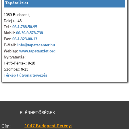
TapétaÜzlet
1089 Budapest,
Delej u. 43.
Tel.:
06-1-788-50-95
Mobil:
06-30-9-578-738
Fax:
06-1-323-00-13
E-Mail:
info@tapetacenter.hu
Weblap:
www.tapetauzlet.org
Nyitvatartás:
Hétfő-Péntek: 9-18
Szombat: 9-13
Térkép / útvonaltervezés
ELÉRHETŐSÉGEK
1047 Budapest Perényi
Cím: