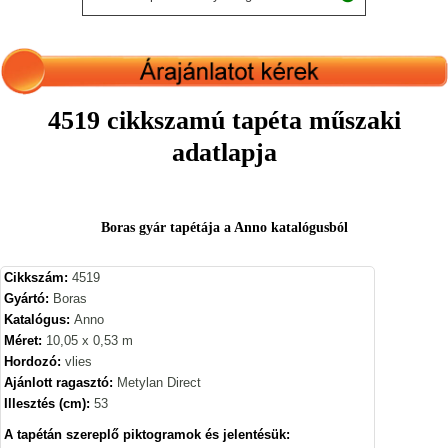
4519 cikkszamú tapéta műszaki
adatlapja
Boras gyár tapétája a Anno katalógusból
Cikkszám:
4519
Gyártó:
Boras
Katalógus:
Anno
Méret:
10,05 x 0,53 m
Hordozó:
vlies
Ajánlott ragasztó:
Metylan Direct
Illesztés (cm):
53
A tapétán szereplő piktogramok és jelentésük: