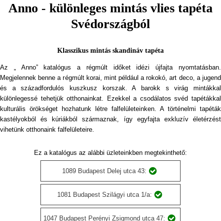
Anno - különleges mintás vlies tapéta
Svédországból
Klasszikus mintás skandináv tapéta
Az „ Anno” katalógus a régmúlt időket idézi újfajta nyomtatásban.
Megjelennek benne a régmúlt korai, mint például a rokokó, art deco, a jugend
és a századfordulós kuszkusz korszak. A barokk s virág mintákkal
különlegessé tehetjük otthonainkat. Ezekkel a csodálatos svéd tapétákkal
kulturális örökséget hozhatunk létre falfelületeinken. A történelmi tapéták
kastélyokból és kúriákból származnak, így egyfajta exkluzív életérzést
vihetünk otthonaink falfelületeire.
Ez a katalógus az alábbi üzleteinkben megtekinthető:
1089 Budapest Delej utca 43:
1081 Budapest Szilágyi utca 1/a:
1047 Budapest Perényi Zsigmond utca 47: