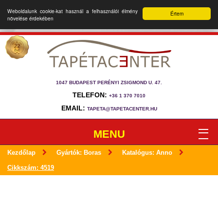
Weboldalunk cookie-kat használ a felhasználói élmény
Értem
növelése érdekében
1047 BUDAPEST PERÉNYI ZSIGMOND U. 47.
TELEFON:
+36 1 370 7010
EMAIL:
TAPETA@TAPETACENTER.HU
MENU
Kezdőlap
Gyártók: Boras
Katalógus: Anno
Cikkszám: 4519