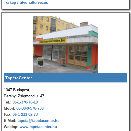
Térkép / útvonaltervezés
TapétaCenter
1047 Budapest,
Perényi Zsigmond u. 47.
Tel.:
06-1-370-70-10
Mobil:
06-30-9-578-738
Fax:
06-1-231-02-73
E-Mail:
tapeta@tapetacenter.hu
Weblap:
www.tapetacenter.hu