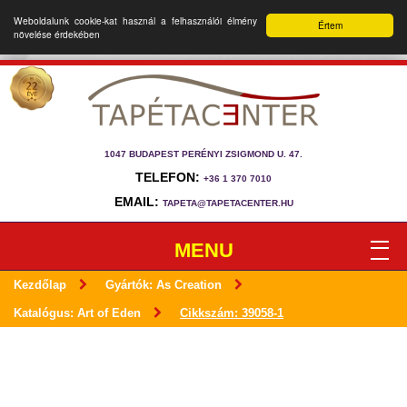
Weboldalunk cookie-kat használ a felhasználói élmény
Értem
növelése érdekében
1047 BUDAPEST PERÉNYI ZSIGMOND U. 47.
TELEFON:
+36 1 370 7010
EMAIL:
TAPETA@TAPETACENTER.HU
MENU
Kezdőlap
Gyártók: As Creation
Katalógus: Art of Eden
Cikkszám: 39058-1