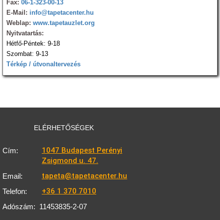
Fax:
06-1-323-00-13
E-Mail:
info@tapetacenter.hu
Weblap:
www.tapetauzlet.org
Nyitvatartás:
Hétfő-Péntek: 9-18
Szombat: 9-13
Térkép / útvonaltervezés
ELÉRHETŐSÉGEK
1047 Budapest Perényi
Cím:
Zsigmond u. 47.
tapeta@tapetacenter.hu
Email:
+36 1 370 7010
Telefon:
Adószám:
11453835-2-07