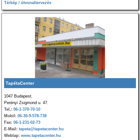
Térkép / útvonaltervezés
TapétaCenter
1047 Budapest,
Perényi Zsigmond u. 47.
Tel.:
06-1-370-70-10
Mobil:
06-30-9-578-738
Fax:
06-1-231-02-73
E-Mail:
tapeta@tapetacenter.hu
Weblap:
www.tapetacenter.hu