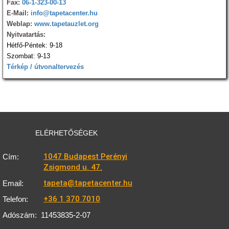
Fax:
06-1-323-00-13
E-Mail:
info@tapetacenter.hu
Weblap:
www.tapetauzlet.org
Nyitvatartás:
Hétfő-Péntek: 9-18
Szombat: 9-13
Térkép / útvonaltervezés
ELÉRHETŐSÉGEK
1047 Budapest Perényi
Cím:
Zsigmond u. 47.
tapeta@tapetacenter.hu
Email:
+36 1 370 7010
Telefon:
Adószám:
11453835-2-07