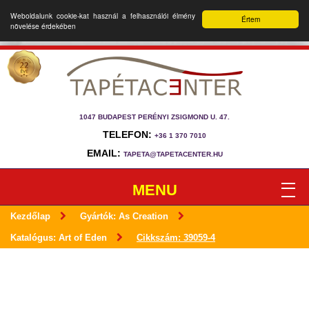
Weboldalunk cookie-kat használ a felhasználói élmény
Értem
növelése érdekében
1047 BUDAPEST PERÉNYI ZSIGMOND U. 47.
TELEFON:
+36 1 370 7010
EMAIL:
TAPETA@TAPETACENTER.HU
MENU
Kezdőlap
Gyártók: As Creation
Katalógus: Art of Eden
Cikkszám: 39059-4