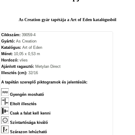
As Creation gyár tapétája a Art of Eden katalógusból
Cikkszám:
39059-4
Gyártó:
As Creation
Katalógus:
Art of Eden
Méret:
10,05 x 0,53 m
Hordozó:
vlies
Ajánlott ragasztó:
Metylan Direct
Illesztés (cm):
32/16
A tapétán szereplő piktogramok és jelentésük:
Gyengén mosható
Eltolt illesztés
Csak a falat kell kenni
Színtartósága kiváló
Szárazon lehúzható