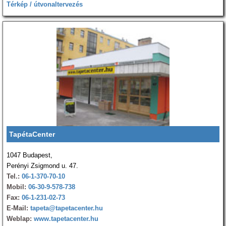
Térkép / útvonaltervezés
TapétaCenter
1047 Budapest,
Perényi Zsigmond u. 47.
Tel.:
06-1-370-70-10
Mobil:
06-30-9-578-738
Fax:
06-1-231-02-73
E-Mail:
tapeta@tapetacenter.hu
Weblap:
www.tapetacenter.hu