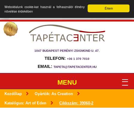
Weboldalunk cookie-kat használ a felhasználói élmény
Értem
növelése érdekében
1047 BUDAPEST PERÉNYI ZSIGMOND U. 47.
TELEFON:
+36 1 370 7010
EMAIL:
TAPETA@TAPETACENTER.HU
MENU
Kezdőlap
Gyártók: As Creation
Katalógus: Art of Eden
Cikkszám: 39060-2