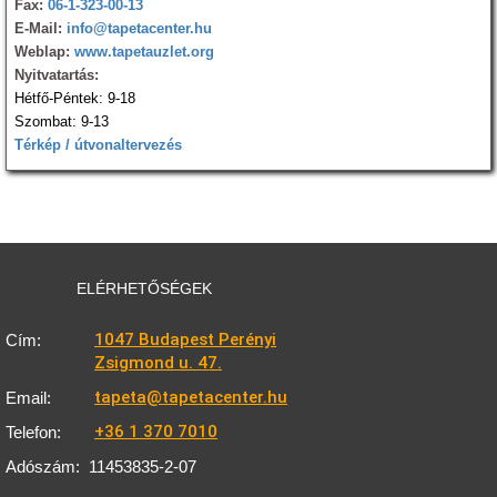
Fax:
06-1-323-00-13
E-Mail:
info@tapetacenter.hu
Weblap:
www.tapetauzlet.org
Nyitvatartás:
Hétfő-Péntek: 9-18
Szombat: 9-13
Térkép / útvonaltervezés
ELÉRHETŐSÉGEK
1047 Budapest Perényi
Cím:
Zsigmond u. 47.
tapeta@tapetacenter.hu
Email:
+36 1 370 7010
Telefon:
Adószám:
11453835-2-07