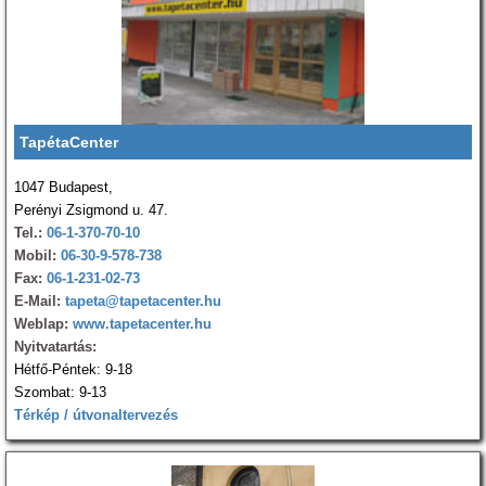
TapétaCenter
1047 Budapest,
Perényi Zsigmond u. 47.
Tel.:
06-1-370-70-10
Mobil:
06-30-9-578-738
Fax:
06-1-231-02-73
E-Mail:
tapeta@tapetacenter.hu
Weblap:
www.tapetacenter.hu
Nyitvatartás:
Hétfő-Péntek: 9-18
Szombat: 9-13
Térkép / útvonaltervezés