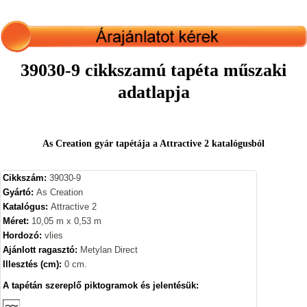
39030-9 cikkszamú tapéta műszaki
adatlapja
As Creation gyár tapétája a Attractive 2 katalógusból
Cikkszám:
39030-9
Gyártó:
As Creation
Katalógus:
Attractive 2
Méret:
10,05 m x 0,53 m
Hordozó:
vlies
Ajánlott ragasztó:
Metylan Direct
Illesztés (cm):
0 cm.
A tapétán szereplő piktogramok és jelentésük: