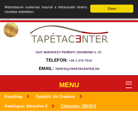
Weboldalunk cookie-kat használ a felhasználói élmény
Értem
növelése érdekében
1047 BUDAPEST PERÉNYI ZSIGMOND U. 47.
TELEFON:
+36 1 370 7010
EMAIL:
TAPETA@TAPETACENTER.HU
MENU
Kezdőlap
Gyártók: As Creation
Katalógus: Attractive 2
Cikkszám: 39030-9