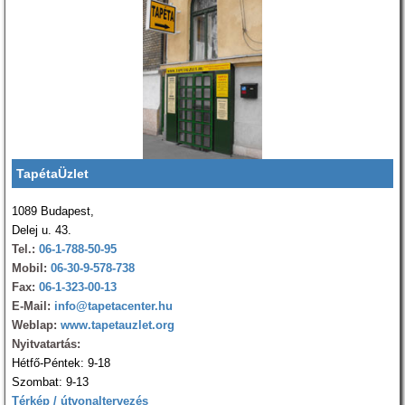
TapétaÜzlet
1089 Budapest,
Delej u. 43.
Tel.:
06-1-788-50-95
Mobil:
06-30-9-578-738
Fax:
06-1-323-00-13
E-Mail:
info@tapetacenter.hu
Weblap:
www.tapetauzlet.org
Nyitvatartás:
Hétfő-Péntek: 9-18
Szombat: 9-13
Térkép / útvonaltervezés