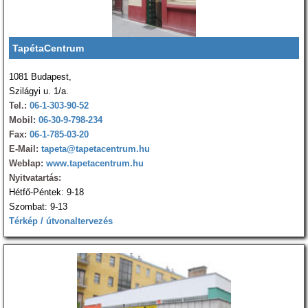
TapétaCentrum
1081 Budapest,
Szilágyi u. 1/a.
Tel.:
06-1-303-90-52
Mobil:
06-30-9-798-234
Fax:
06-1-785-03-20
E-Mail:
tapeta@tapetacentrum.hu
Weblap:
www.tapetacentrum.hu
Nyitvatartás:
Hétfő-Péntek: 9-18
Szombat: 9-13
Térkép / útvonaltervezés