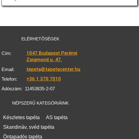
ELÉRHETŐSÉGEK
1047 Budapest Perényi
Cím:
Zsigmond u. 47.
tapeta@tapetacenter.hu
Email:
+36 1 370 7010
Telefon:
Adószám:
11453835-2-07
NÉPSZERŰ KATEGÓRIÁINK
Készletes tapéta
AS tapéta
Skandináv, svéd tapéta
Öntapadós tapéta