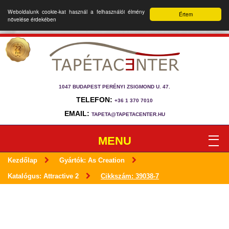
Weboldalunk cookie-kat használ a felhasználói élmény
Értem
növelése érdekében
1047 BUDAPEST PERÉNYI ZSIGMOND U. 47.
TELEFON:
+36 1 370 7010
EMAIL:
TAPETA@TAPETACENTER.HU
MENU
Kezdőlap
Gyártók: As Creation
Katalógus: Attractive 2
Cikkszám: 39038-7