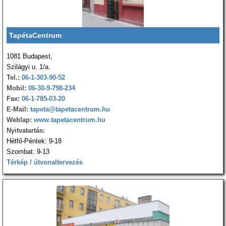
TapétaCentrum
1081 Budapest,
Szilágyi u. 1/a.
Tel.:
06-1-303-90-52
Mobil:
06-30-9-798-234
Fax:
06-1-785-03-20
E-Mail:
tapeta@tapetacentrum.hu
Weblap:
www.tapetacentrum.hu
Nyitvatartás:
Hétfő-Péntek: 9-18
Szombat: 9-13
Térkép / útvonaltervezés