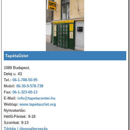
TapétaÜzlet
1089 Budapest,
Delej u. 43.
Tel.:
06-1-788-50-95
Mobil:
06-30-9-578-738
Fax:
06-1-323-00-13
E-Mail:
info@tapetacenter.hu
Weblap:
www.tapetauzlet.org
Nyitvatartás:
Hétfő-Péntek: 9-18
Szombat: 9-13
Térkép / útvonaltervezés