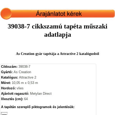
39038-7 cikkszamú tapéta műszaki
adatlapja
As Creation gyár tapétája a Attractive 2 katalógusból
Cikkszám:
39038-7
Gyártó:
As Creation
Katalógus:
Attractive 2
Méret:
10,05 m x 0,53 m
Hordozó:
vlies
Ajánlott ragasztó:
Metylan Direct
Illesztés (cm):
64
A tapétán szereplő piktogramok és jelentésük: