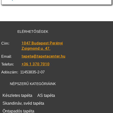
ELÉRHETŐSÉGEK
1047 Budapest Perényi
Cím:
Zsigmond u. 47.
tapeta@tapetacenter.hu
Email:
+36 1 370 7010
Telefon:
Adószám:
11453835-2-07
NÉPSZERŰ KATEGÓRIÁINK
Készletes tapéta
AS tapéta
Skandináv, svéd tapéta
Öntapadós tapéta