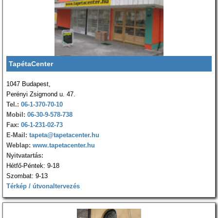
TapétaCenter
1047 Budapest,
Perényi Zsigmond u. 47.
Tel.:
06-1-370-70-10
Mobil:
06-30-9-578-738
Fax:
06-1-231-02-73
E-Mail:
tapeta@tapetacenter.hu
Weblap:
www.tapetacenter.hu
Nyitvatartás:
Hétfő-Péntek: 9-18
Szombat: 9-13
Térkép / útvonaltervezés