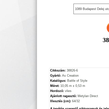
1089 Budapest Delej utc
38
Cikkszám:
38826-6
Gyártó:
As Creation
Katalógus:
Battle of Style
Méret:
10,05 m x 0,53 m
Hordozó:
vlies
Ajánlott ragasztó:
Metylan Direct
Illesztés (cm):
64/32
A tapétán szereplő piktogramok és jele