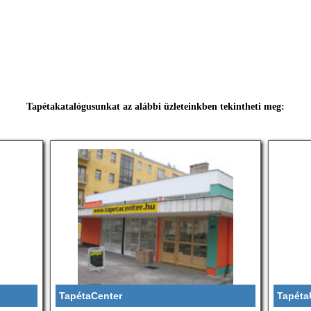
Tapétakatalógusunkat az alábbi üzleteinkben tekintheti meg:
TapétaCenter
Tapéta