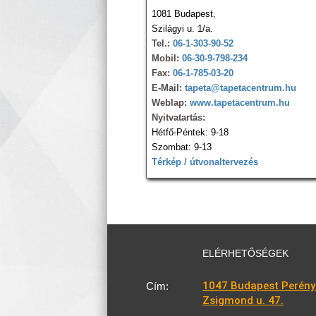
1081 Budapest,
Szilágyi u. 1/a.
Tel.:
06-1-303-90-52
Mobil:
06-30-9-798-234
Fax:
06-1-785-03-20
E-Mail:
tapeta@tapetacentrum.hu
Weblap:
www.tapetacentrum.hu
Nyitvatartás:
Hétfő-Péntek: 9-18
Szombat: 9-13
Térkép / útvonaltervezés
ELÉRHETŐSÉGEK
1047 Budapest Perény
Cím:
Zsigmond u. 47.