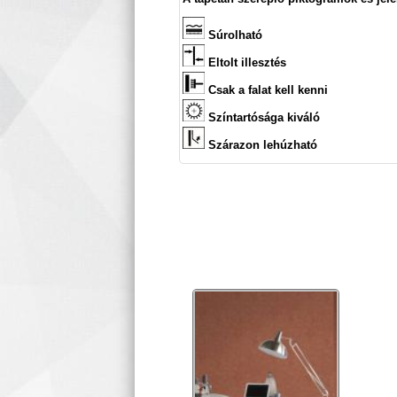
Súrolható
Eltolt illesztés
Csak a falat kell kenni
Színtartósága kiváló
Szárazon lehúzható