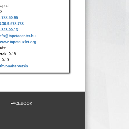
apest,
43.
1-788-50-95
6-30-9-578-738
1-323-00-13
nfo@tapetacenter.hu
www.tapetauzlet.org
tás:
ntek: 9-18
 9-13
 útvonaltervezés
FACEBOOK