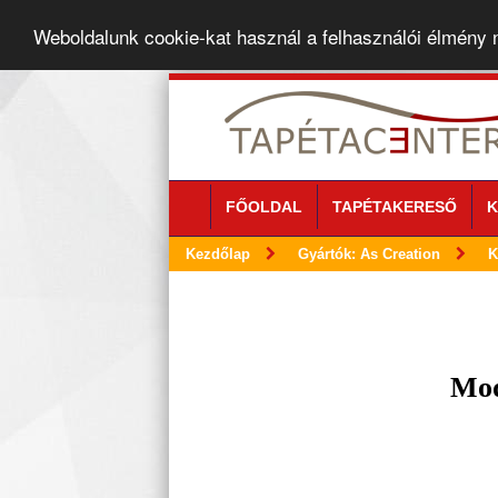
Weboldalunk cookie-kat használ a felhasználói élmény
FŐOLDAL
TAPÉTAKERESŐ
K
Kezdőlap
Gyártók: As Creation
K
Mod