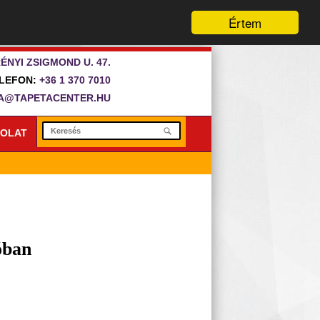
Értem
ÉNYI ZSIGMOND U. 47.
LEFON:
+36 1 370 7010
A@TAPETACENTER.HU
OLAT
óban