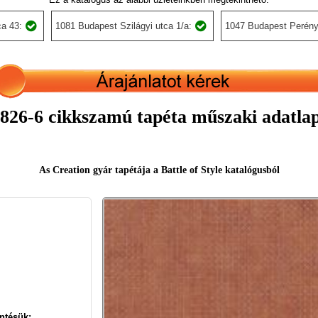
a 43:
1081 Budapest Szilágyi utca 1/a:
1047 Budapest Perény
826-6 cikkszamú tapéta műszaki adatla
As Creation gyár tapétája a Battle of Style katalógusból
ntésük: