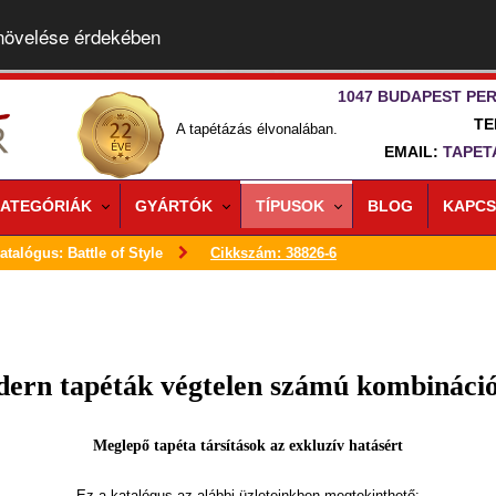
 növelése érdekében
1047 BUDAPEST PER
TE
A tapétázás élvonalában.
EMAIL:
TAPET
ATEGÓRIÁK
GYÁRTÓK
TÍPUSOK
BLOG
KAPCS
atalógus: Battle of Style
Cikkszám: 38826-6
ern tapéták végtelen számú kombináci
Meglepő tapéta társítások az exkluzív hatásért
Ez a katalógus az alábbi üzleteinkben megtekinthető: