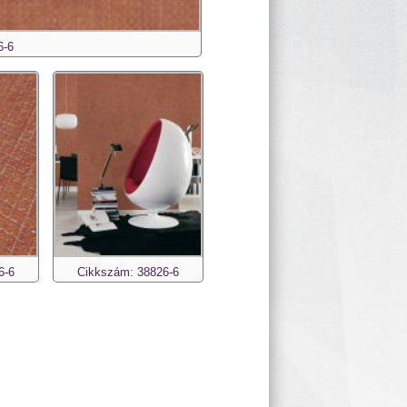
6-6
6-6
Cikkszám: 38826-6