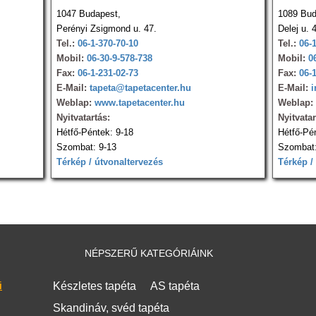
1047 Budapest,
1089 Bud
Perényi Zsigmond u. 47.
Delej u. 
Tel.:
06-1-370-70-10
Tel.:
06-
Mobil:
06-30-9-578-738
Mobil:
0
Fax:
06-1-231-02-73
Fax:
06-
E-Mail:
tapeta@tapetacenter.hu
E-Mail:
i
Weblap:
www.tapetacenter.hu
Weblap:
Nyitvatartás:
Nyitvatar
Hétfő-Péntek: 9-18
Hétfő-Pé
Szombat: 9-13
Szombat:
Térkép / útvonaltervezés
Térkép /
NÉPSZERŰ KATEGÓRIÁINK
i
Készletes tapéta
AS tapéta
Skandináv, svéd tapéta