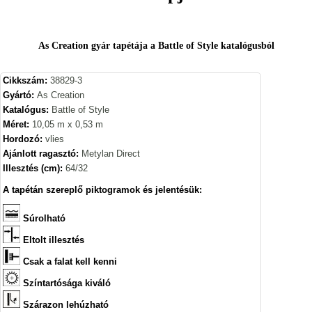
As Creation gyár tapétája a Battle of Style katalógusból
Cikkszám:
38829-3
Gyártó:
As Creation
Katalógus:
Battle of Style
Méret:
10,05 m x 0,53 m
Hordozó:
vlies
Ajánlott ragasztó:
Metylan Direct
Illesztés (cm):
64/32
A tapétán szereplő piktogramok és jelentésük:
Súrolható
Eltolt illesztés
Csak a falat kell kenni
Színtartósága kiváló
Szárazon lehúzható