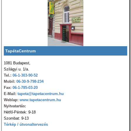
TapétaCentrum
1081 Budapest,
Szilágyi u. 1/a.
Tel.:
06-1-303-90-52
Mobil:
06-30-9-798-234
Fax:
06-1-785-03-20
E-Mail:
tapeta@tapetacentrum.hu
Weblap:
www.tapetacentrum.hu
Nyitvatartás:
Hétfő-Péntek: 9-18
Szombat: 9-13
Térkép / útvonaltervezés