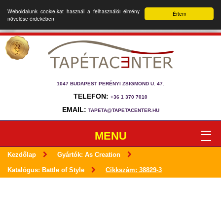
Weboldalunk cookie-kat használ a felhasználói élmény
Értem
növelése érdekében
1047 BUDAPEST PERÉNYI ZSIGMOND U. 47.
TELEFON:
+36 1 370 7010
EMAIL:
TAPETA@TAPETACENTER.HU
MENU
Kezdőlap
Gyártók: As Creation
Katalógus: Battle of Style
Cikkszám: 38829-3