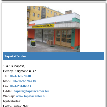
TapétaCenter
1047 Budapest,
Perényi Zsigmond u. 47.
Tel.:
06-1-370-70-10
Mobil:
06-30-9-578-738
Fax:
06-1-231-02-73
E-Mail:
tapeta@tapetacenter.hu
Weblap:
www.tapetacenter.hu
Nyitvatartás:
Hétfő-Péntek: 9-18