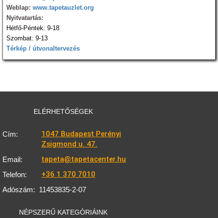
Weblap:
www.tapetauzlet.org
Nyitvatartás:
Hétfő-Péntek: 9-18
Szombat: 9-13
Térkép / útvonaltervezés
ELÉRHETŐSÉGEK
1047 Budapest Perényi
Cím:
Zsigmond u. 47.
tapeta@tapetacenter.hu
Email:
+36 1 370 7010
Telefon:
Adószám:
11453835-2-07
NÉPSZERŰ KATEGÓRIÁINK