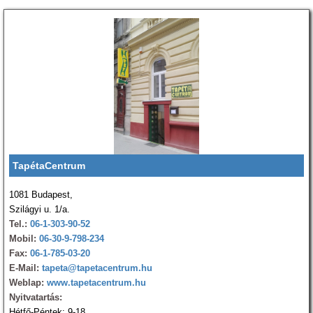
TapétaCentrum
1081 Budapest,
Szilágyi u. 1/a.
Tel.:
06-1-303-90-52
Mobil:
06-30-9-798-234
Fax:
06-1-785-03-20
E-Mail:
tapeta@tapetacentrum.hu
Weblap:
www.tapetacentrum.hu
Nyitvatartás:
Hétfő-Péntek: 9-18