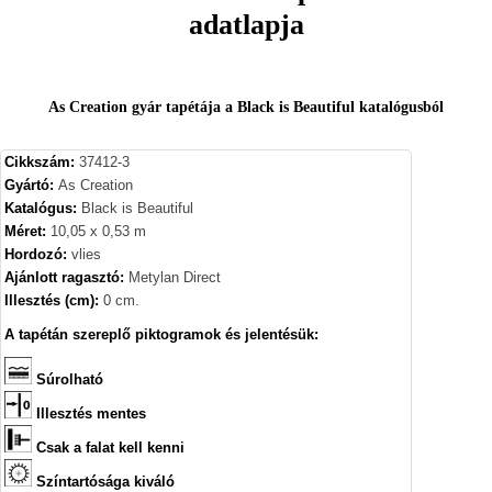
adatlapja
As Creation gyár tapétája a Black is Beautiful katalógusból
Cikkszám:
37412-3
Gyártó:
As Creation
Katalógus:
Black is Beautiful
Méret:
10,05 x 0,53 m
Hordozó:
vlies
Ajánlott ragasztó:
Metylan Direct
Illesztés (cm):
0 cm.
A tapétán szereplő piktogramok és jelentésük:
Súrolható
Illesztés mentes
Csak a falat kell kenni
Színtartósága kiváló