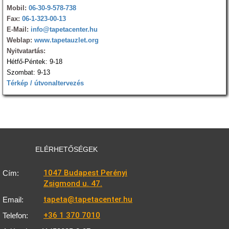
Mobil:
06-30-9-578-738
Fax:
06-1-323-00-13
E-Mail:
info@tapetacenter.hu
Weblap:
www.tapetauzlet.org
Nyitvatartás:
Hétfő-Péntek: 9-18
Szombat: 9-13
Térkép / útvonaltervezés
ELÉRHETŐSÉGEK
1047 Budapest Perényi
Cím:
Zsigmond u. 47.
tapeta@tapetacenter.hu
Email:
+36 1 370 7010
Telefon: