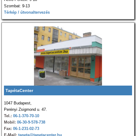
Szombat: 9-13
Térkép / útvonaltervezés
TapétaCenter
1047 Budapest,
Perényi Zsigmond u. 47.
Tel.:
06-1-370-70-10
Mobil:
06-30-9-578-738
Fax:
06-1-231-02-73
E-Mail:
tapeta@tapetacenter.hu