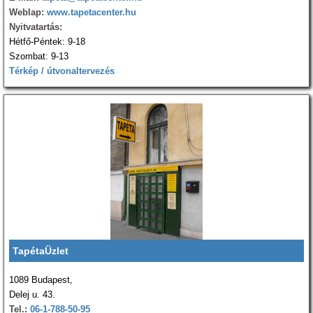
Weblap:
www.tapetacenter.hu
Nyitvatartás:
Hétfő-Péntek: 9-18
Szombat: 9-13
Térkép / útvonaltervezés
TapétaÜzlet
1089 Budapest,
Delej u. 43.
Tel.:
06-1-788-50-95