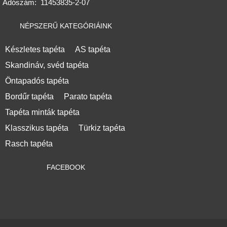
Adószám:
11453835-2-07
NÉPSZERŰ KATEGÓRIÁINK
Készletes tapéta
AS tapéta
Skandináv, svéd tapéta
Öntapadós tapéta
Bordűr tapéta
Parato tapéta
Tapéta minták tapéta
Klasszikus tapéta
Türkiz tapéta
Rasch tapéta
FACEBOOK