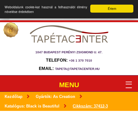
Weboldalunk cookie-kat használ a felhasználói élmény
Értem
növelése érdekében
1047 BUDAPEST PERÉNYI ZSIGMOND U. 47.
TELEFON:
+36 1 370 7010
EMAIL:
TAPETA@TAPETACENTER.HU
MENU
Kezdőlap
Gyártók: As Creation
Katalógus: Black is Beautiful
Cikkszám: 37412-3