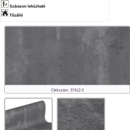
Szárazon lehúzható
Tűzálló
Cikkszám: 37412-3