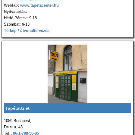
Weblap:
www.tapetacenter.hu
Nyitvatartás:
Hétfő-Péntek: 9-18
Szombat: 9-13
Térkép / útvonaltervezés
TapétaÜzlet
1089 Budapest,
Delej u. 43.
Tel.:
06-1-788-50-95