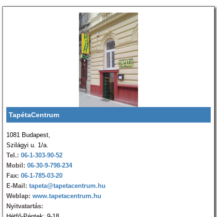
TapétaCentrum
1081 Budapest,
Szilágyi u. 1/a.
Tel.:
06-1-303-90-52
Mobil:
06-30-9-798-234
Fax:
06-1-785-03-20
E-Mail:
tapeta@tapetacentrum.hu
Weblap:
www.tapetacentrum.hu
Nyitvatartás:
Hétfő-Péntek: 9-18