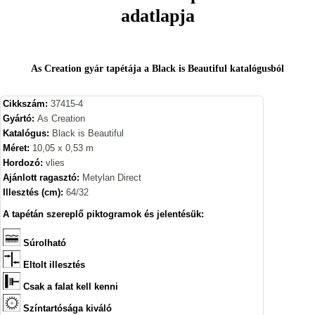
adatlapja
As Creation gyár tapétája a Black is Beautiful katalógusból
Cikkszám:
37415-4
Gyártó:
As Creation
Katalógus:
Black is Beautiful
Méret:
10,05 x 0,53 m
Hordozó:
vlies
Ajánlott ragasztó:
Metylan Direct
Illesztés (cm):
64/32
A tapétán szereplő piktogramok és jelentésük:
Súrolható
Eltolt illesztés
Csak a falat kell kenni
Színtartósága kiváló