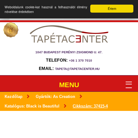
Weboldalunk cookie-kat használ a felhasználói élmény
Értem
növelése érdekében
1047 BUDAPEST PERÉNYI ZSIGMOND U. 47.
TELEFON:
+36 1 370 7010
EMAIL:
TAPETA@TAPETACENTER.HU
MENU
Kezdőlap
Gyártók: As Creation
Katalógus: Black is Beautiful
Cikkszám: 37415-4