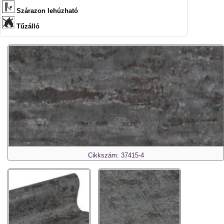
Szárazon lehúzható
Tűzálló
Cikkszám: 37415-4