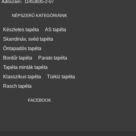
Adószám:
11453835-2-07
NÉPSZERŰ KATEGÓRIÁINK
Készletes tapéta
AS tapéta
Skandináv, svéd tapéta
Öntapadós tapéta
Bordűr tapéta
Parato tapéta
Tapéta minták tapéta
Klasszikus tapéta
Türkiz tapéta
Rasch tapéta
FACEBOOK