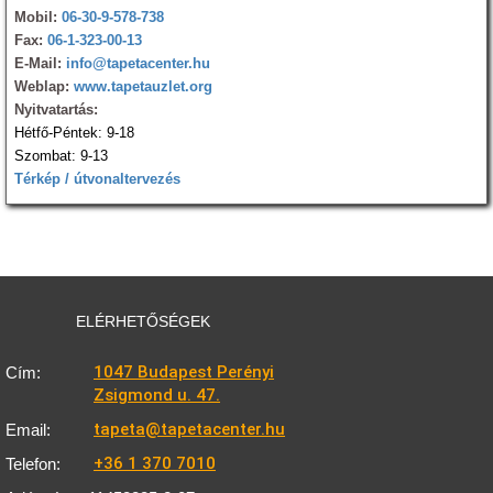
Mobil:
06-30-9-578-738
Fax:
06-1-323-00-13
E-Mail:
info@tapetacenter.hu
Weblap:
www.tapetauzlet.org
Nyitvatartás:
Hétfő-Péntek: 9-18
Szombat: 9-13
Térkép / útvonaltervezés
ELÉRHETŐSÉGEK
1047 Budapest Perényi
Cím:
Zsigmond u. 47.
tapeta@tapetacenter.hu
Email:
+36 1 370 7010
Telefon: