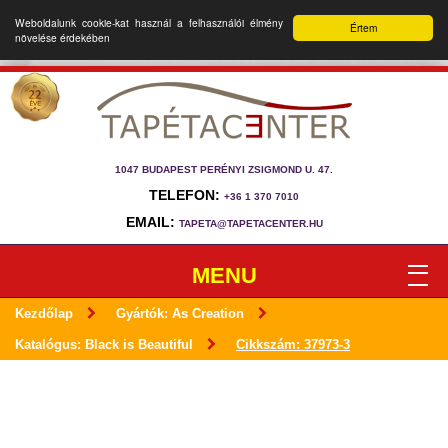
Weboldalunk cookie-kat használ a felhasználói élmény
Értem
növelése érdekében
1047 BUDAPEST PERÉNYI ZSIGMOND U. 47.
TELEFON:
+36 1 370 7010
EMAIL:
TAPETA@TAPETACENTER.HU
MENU
Kezdőlap
Gyártók: As Creation
Katalógus: Black is Beautiful
Cikkszám: 37973-3