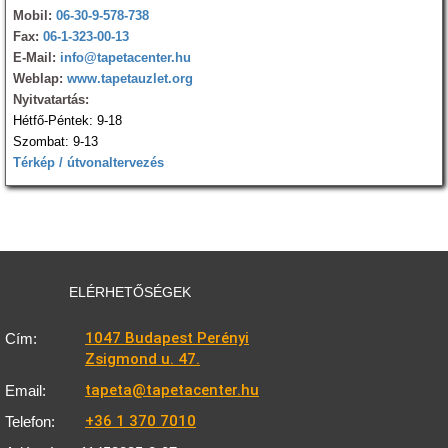
Mobil:
06-30-9-578-738
Fax:
06-1-323-00-13
E-Mail:
info@tapetacenter.hu
Weblap:
www.tapetauzlet.org
Nyitvatartás:
Hétfő-Péntek: 9-18
Szombat: 9-13
Térkép / útvonaltervezés
ELÉRHETŐSÉGEK
1047 Budapest Perényi
Cím:
Zsigmond u. 47.
tapeta@tapetacenter.hu
Email:
+36 1 370 7010
Telefon: