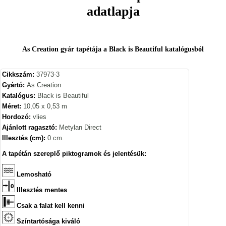
adatlapja
As Creation gyár tapétája a Black is Beautiful katalógusból
Cikkszám:
37973-3
Gyártó:
As Creation
Katalógus:
Black is Beautiful
Méret:
10,05 x 0,53 m
Hordozó:
vlies
Ajánlott ragasztó:
Metylan Direct
Illesztés (cm):
0 cm.
A tapétán szereplő piktogramok és jelentésük:
Lemosható
Illesztés mentes
Csak a falat kell kenni
Színtartósága kiváló