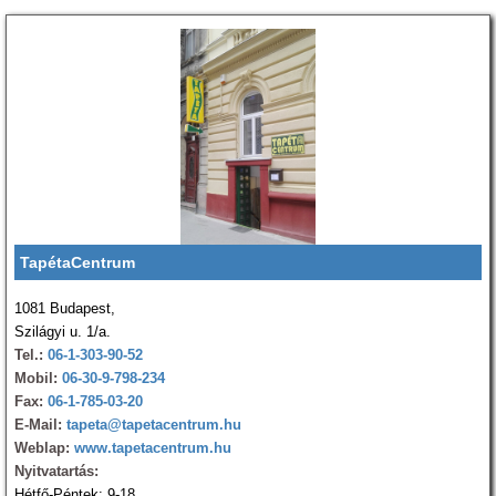
TapétaCentrum
1081 Budapest,
Szilágyi u. 1/a.
Tel.:
06-1-303-90-52
Mobil:
06-30-9-798-234
Fax:
06-1-785-03-20
E-Mail:
tapeta@tapetacentrum.hu
Weblap:
www.tapetacentrum.hu
Nyitvatartás:
Hétfő-Péntek: 9-18