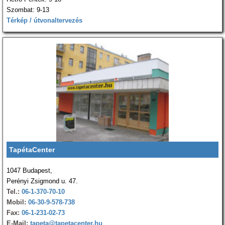
Szombat: 9-13
Térkép / útvonaltervezés
TapétaCenter
1047 Budapest,
Perényi Zsigmond u. 47.
Tel.:
06-1-370-70-10
Mobil:
06-30-9-578-738
Fax:
06-1-231-02-73
E-Mail:
tapeta@tapetacenter.hu