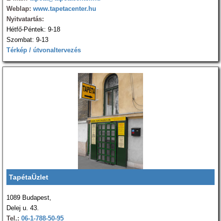
Weblap:
www.tapetacenter.hu
Nyitvatartás:
Hétfő-Péntek: 9-18
Szombat: 9-13
Térkép / útvonaltervezés
TapétaÜzlet
1089 Budapest,
Delej u. 43.
Tel.:
06-1-788-50-95