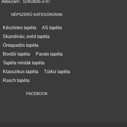
Adószám:
11453835-2-07
NÉPSZERŰ KATEGÓRIÁINK
Készletes tapéta
AS tapéta
Skandináv, svéd tapéta
Öntapadós tapéta
Bordűr tapéta
Parato tapéta
Tapéta minták tapéta
Klasszikus tapéta
Türkiz tapéta
Rasch tapéta
FACEBOOK