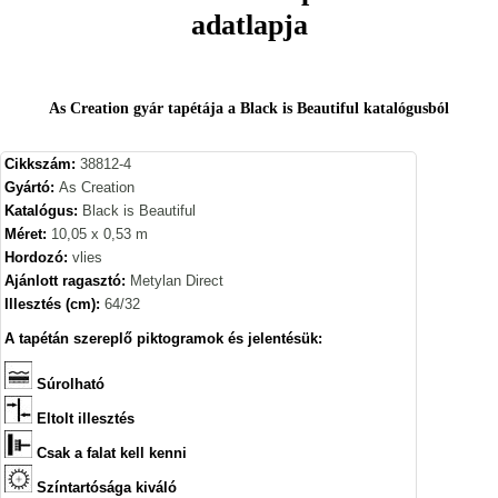
adatlapja
As Creation gyár tapétája a Black is Beautiful katalógusból
Cikkszám:
38812-4
Gyártó:
As Creation
Katalógus:
Black is Beautiful
Méret:
10,05 x 0,53 m
Hordozó:
vlies
Ajánlott ragasztó:
Metylan Direct
Illesztés (cm):
64/32
A tapétán szereplő piktogramok és jelentésük:
Súrolható
Eltolt illesztés
Csak a falat kell kenni
Színtartósága kiváló