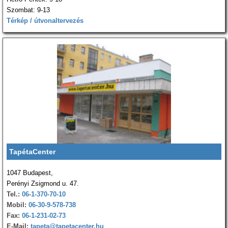
Szombat: 9-13
Térkép / útvonaltervezés
TapétaCenter
1047 Budapest,
Perényi Zsigmond u. 47.
Tel.:
06-1-370-70-10
Mobil:
06-30-9-578-738
Fax:
06-1-231-02-73
E-Mail:
tapeta@tapetacenter.hu