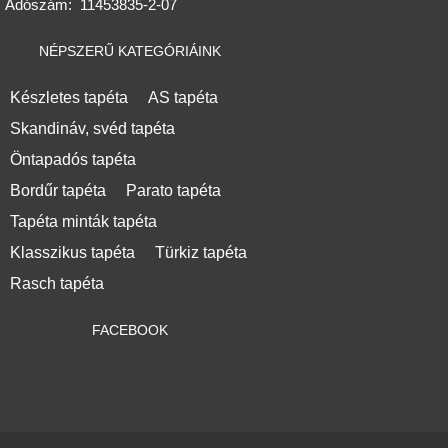
Adószám:
11453835-2-07
NÉPSZERŰ KATEGÓRIÁINK
Készletes tapéta
AS tapéta
Skandináv, svéd tapéta
Öntapadós tapéta
Bordűr tapéta
Parato tapéta
Tapéta minták tapéta
Klasszikus tapéta
Türkiz tapéta
Rasch tapéta
FACEBOOK