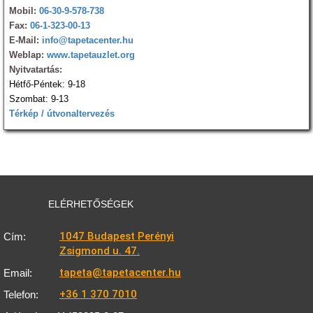
Mobil:
06-30-9-578-738
Fax:
06-1-323-00-13
E-Mail:
info@tapetacenter.hu
Weblap:
www.tapetauzlet.org
Nyitvatartás:
Hétfő-Péntek: 9-18
Szombat: 9-13
Térkép / útvonaltervezés
ELÉRHETŐSÉGEK
1047 Budapest Perényi
Cím:
Zsigmond u. 47.
tapeta@tapetacenter.hu
Email:
+36 1 370 7010
Telefon: