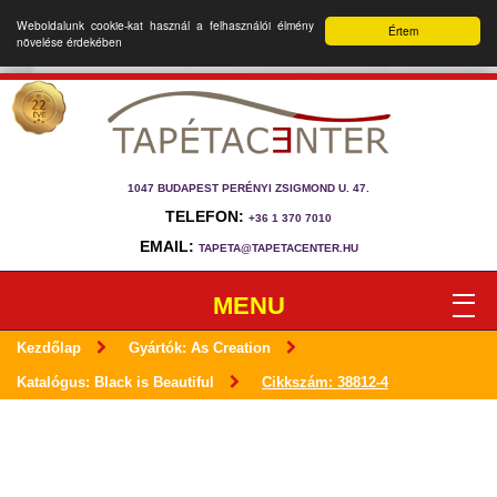
Weboldalunk cookie-kat használ a felhasználói élmény
Értem
növelése érdekében
1047 BUDAPEST PERÉNYI ZSIGMOND U. 47.
TELEFON:
+36 1 370 7010
EMAIL:
TAPETA@TAPETACENTER.HU
MENU
Kezdőlap
Gyártók: As Creation
Katalógus: Black is Beautiful
Cikkszám: 38812-4