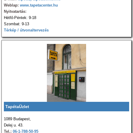
Weblap:
www.tapetacenter.hu
Nyitvatartás:
Hétfő-Péntek: 9-18
Szombat: 9-13
Térkép / útvonaltervezés
TapétaÜzlet
1089 Budapest,
Delej u. 43.
Tel.:
06-1-788-50-95