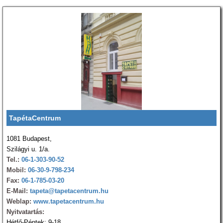
TapétaCentrum
1081 Budapest,
Szilágyi u. 1/a.
Tel.:
06-1-303-90-52
Mobil:
06-30-9-798-234
Fax:
06-1-785-03-20
E-Mail:
tapeta@tapetacentrum.hu
Weblap:
www.tapetacentrum.hu
Nyitvatartás:
Hétfő-Péntek: 9-18