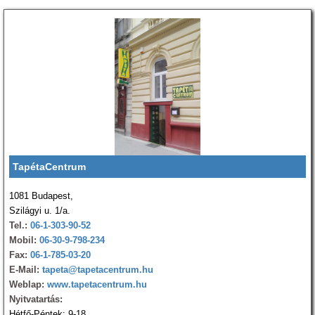
TapétaCentrum
1081 Budapest,
Szilágyi u. 1/a.
Tel.:
06-1-303-90-52
Mobil:
06-30-9-798-234
Fax:
06-1-785-03-20
E-Mail:
tapeta@tapetacentrum.hu
Weblap:
www.tapetacentrum.hu
Nyitvatartás:
Hétfő-Péntek: 9-18