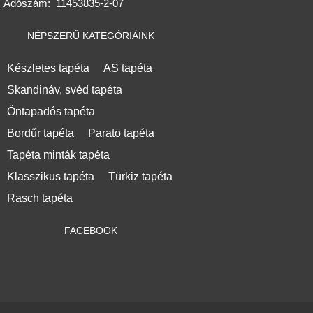
Adószám:
11453835-2-07
NÉPSZERŰ KATEGÓRIÁINK
Készletes tapéta
AS tapéta
Skandináv, svéd tapéta
Öntapadós tapéta
Bordűr tapéta
Parato tapéta
Tapéta minták tapéta
Klasszikus tapéta
Türkiz tapéta
Rasch tapéta
FACEBOOK