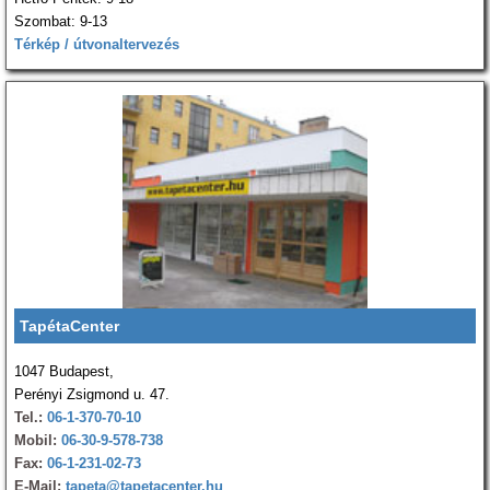
Szombat: 9-13
Térkép / útvonaltervezés
TapétaCenter
1047 Budapest,
Perényi Zsigmond u. 47.
Tel.:
06-1-370-70-10
Mobil:
06-30-9-578-738
Fax:
06-1-231-02-73
E-Mail:
tapeta@tapetacenter.hu