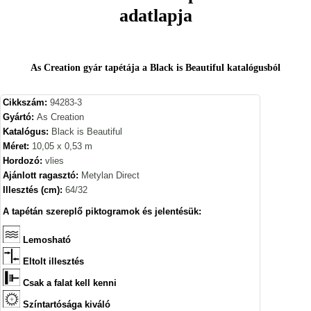
adatlapja
As Creation gyár tapétája a Black is Beautiful katalógusból
Cikkszám:
94283-3
Gyártó:
As Creation
Katalógus:
Black is Beautiful
Méret:
10,05 x 0,53 m
Hordozó:
vlies
Ajánlott ragasztó:
Metylan Direct
Illesztés (cm):
64/32
A tapétán szereplő piktogramok és jelentésük:
Lemosható
Eltolt illesztés
Csak a falat kell kenni
Színtartósága kiváló