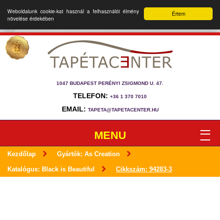
Weboldalunk cookie-kat használ a felhasználói élmény
Értem
növelése érdekében
1047 BUDAPEST PERÉNYI ZSIGMOND U. 47.
TELEFON:
+36 1 370 7010
EMAIL:
TAPETA@TAPETACENTER.HU
MENU
Kezdőlap
Gyártók: As Creation
Katalógus: Black is Beautiful
Cikkszám: 94283-3