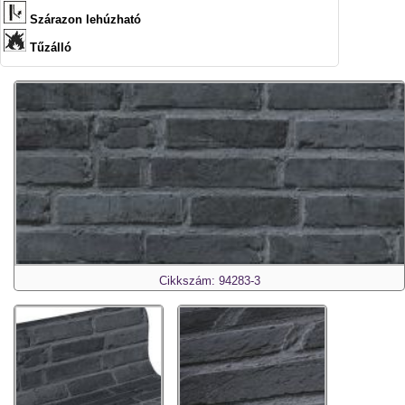
Szárazon lehúzható
Tűzálló
Cikkszám: 94283-3