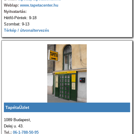
Weblap:
www.tapetacenter.hu
Nyitvatartás:
Hétfő-Péntek: 9-18
Szombat: 9-13
Térkép / útvonaltervezés
TapétaÜzlet
1089 Budapest,
Delej u. 43.
Tel.:
06-1-788-50-95