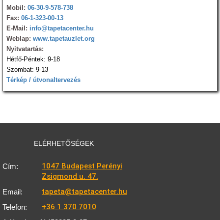
Mobil:
06-30-9-578-738
Fax:
06-1-323-00-13
E-Mail:
info@tapetacenter.hu
Weblap:
www.tapetauzlet.org
Nyitvatartás:
Hétfő-Péntek: 9-18
Szombat: 9-13
Térkép / útvonaltervezés
ELÉRHETŐSÉGEK
1047 Budapest Perényi
Cím:
Zsigmond u. 47.
tapeta@tapetacenter.hu
Email:
+36 1 370 7010
Telefon: