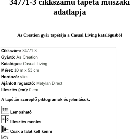
34771-3 cikkszamú tapéta műszaki
adatlapja
As Creation gyár tapétája a Casual Living katalógusból
Cikkszám:
34771-3
Gyártó:
As Creation
Katalógus:
Casual Living
Méret:
10 m x 53 cm
Hordozó:
vlies
Ajánlott ragasztó:
Metylan Direct
Illesztés (cm):
0 cm.
A tapétán szereplő piktogramok és jelentésük:
Lemosható
Illesztés mentes
Csak a falat kell kenni