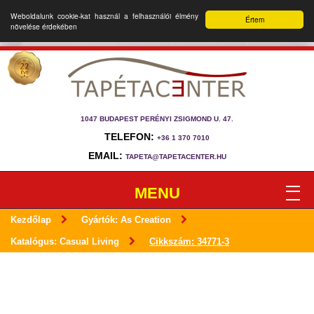
Weboldalunk cookie-kat használ a felhasználói élmény
Értem
növelése érdekében
1047 BUDAPEST PERÉNYI ZSIGMOND U. 47.
TELEFON:
+36 1 370 7010
EMAIL:
TAPETA@TAPETACENTER.HU
MENU
Kezdőlap
Gyártók: As Creation
Katalógus: Casual Living
Cikkszám: 34771-3