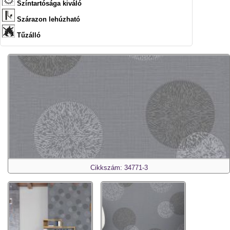
Színtartósága kiváló
Szárazon lehúzható
Tűzálló
Cikkszám: 34771-3