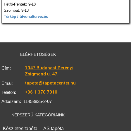
Hétfő-Péntek: 9-18
Szombat: 9-13
Térkép / útvonaltervezés
ELÉRHETŐSÉGEK
1047 Budapest Perényi
Cím:
Zsigmond u. 47.
tapeta@tapetacenter.hu
Email:
+36 1 370 7010
Telefon:
Adószám:
11453835-2-07
NÉPSZERŰ KATEGÓRIÁINK
Készletes tapéta
AS tapéta