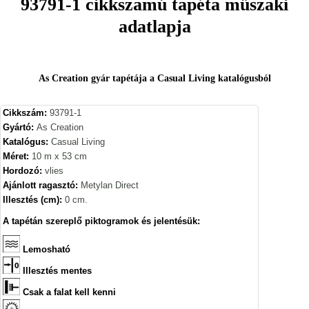
93791-1 cikkszamú tapéta műszaki
adatlapja
As Creation gyár tapétája a Casual Living katalógusból
Cikkszám:
93791-1
Gyártó:
As Creation
Katalógus:
Casual Living
Méret:
10 m x 53 cm
Hordozó:
vlies
Ajánlott ragasztó:
Metylan Direct
Illesztés (cm):
0 cm.
A tapétán szereplő piktogramok és jelentésük:
Lemosható
Illesztés mentes
Csak a falat kell kenni