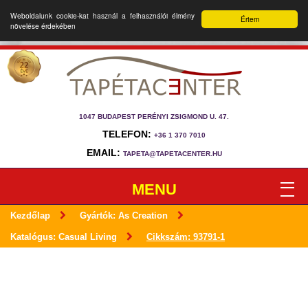
Weboldalunk cookie-kat használ a felhasználói élmény
Értem
növelése érdekében
1047 BUDAPEST PERÉNYI ZSIGMOND U. 47.
TELEFON:
+36 1 370 7010
EMAIL:
TAPETA@TAPETACENTER.HU
MENU
Kezdőlap
Gyártók: As Creation
Katalógus: Casual Living
Cikkszám: 93791-1