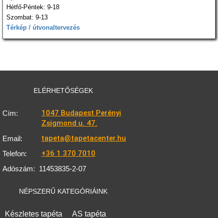
Hétfő-Péntek: 9-18
Szombat: 9-13
Térkép / útvonaltervezés
ELÉRHETŐSÉGEK
1047 Budapest Perényi
Cím:
Zsigmond u. 47.
tapeta@tapetacenter.hu
Email:
+36 1 370 7010
Telefon:
Adószám:
11453835-2-07
NÉPSZERŰ KATEGÓRIÁINK
Készletes tapéta
AS tapéta