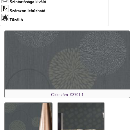
Színtartósága kiváló
Szárazon lehúzható
Tűzálló
Cikkszám: 93791-1