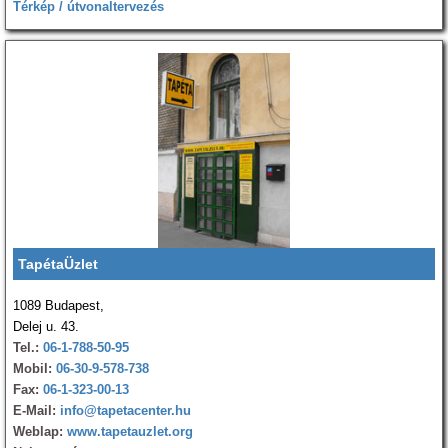
Térkép / útvonaltervezés
TapétaÜzlet
1089 Budapest,
Delej u. 43.
Tel.:
06-1-788-50-95
Mobil:
06-30-9-578-738
Fax:
06-1-323-00-13
E-Mail:
info@tapetacenter.hu
Weblap:
www.tapetauzlet.org