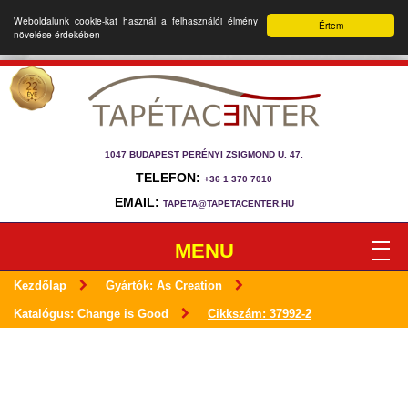
Weboldalunk cookie-kat használ a felhasználói élmény
Értem
növelése érdekében
1047 BUDAPEST PERÉNYI ZSIGMOND U. 47.
TELEFON:
+36 1 370 7010
EMAIL:
TAPETA@TAPETACENTER.HU
MENU
Kezdőlap
Gyártók: As Creation
Katalógus: Change is Good
Cikkszám: 37992-2