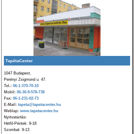
TapétaCenter
1047 Budapest,
Perényi Zsigmond u. 47.
Tel.:
06-1-370-70-10
Mobil:
06-30-9-578-738
Fax:
06-1-231-02-73
E-Mail:
tapeta@tapetacenter.hu
Weblap:
www.tapetacenter.hu
Nyitvatartás:
Hétfő-Péntek: 9-18
Szombat: 9-13