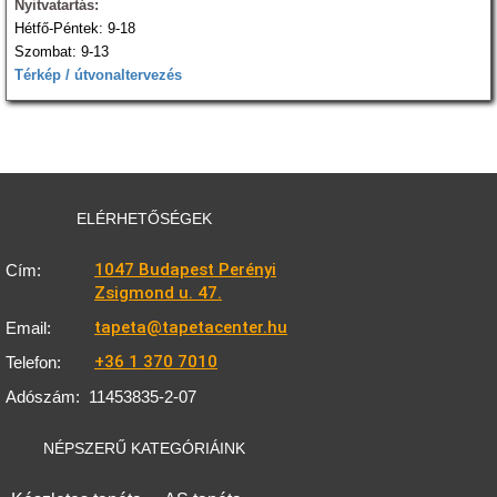
Nyitvatartás:
Hétfő-Péntek: 9-18
Szombat: 9-13
Térkép / útvonaltervezés
ELÉRHETŐSÉGEK
1047 Budapest Perényi
Cím:
Zsigmond u. 47.
tapeta@tapetacenter.hu
Email:
+36 1 370 7010
Telefon:
Adószám:
11453835-2-07
NÉPSZERŰ KATEGÓRIÁINK