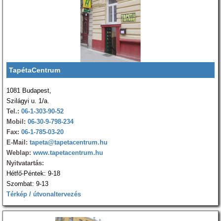
TapétaCentrum
1081 Budapest,
Szilágyi u. 1/a.
Tel.:
06-1-303-90-52
Mobil:
06-30-9-798-234
Fax:
06-1-785-03-20
E-Mail:
tapeta@tapetacentrum.hu
Weblap:
www.tapetacentrum.hu
Nyitvatartás:
Hétfő-Péntek: 9-18
Szombat: 9-13
Térkép / útvonaltervezés