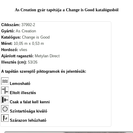
As Creation gyár tapétája a Change is Good katalógusból
Cikkszám:
37992-2
Gyártó:
As Creation
Katalógus:
Change is Good
Méret:
10,05 m x 0,53 m
Hordozó:
vlies
Ajánlott ragasztó:
Metylan Direct
Illesztés (cm):
53/26
A tapétán szereplő piktogramok és jelentésük:
Lemosható
Eltolt illesztés
Csak a falat kell kenni
Színtartósága kiváló
Szárazon lehúzható