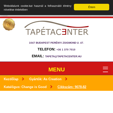
Weboldalunk cookie-kat használ a felhasználói élmény
Értem
növelése érdekében
1047 BUDAPEST PERÉNYI ZSIGMOND U. 47.
TELEFON:
+36 1 370 7010
EMAIL:
TAPETA@TAPETACENTER.HU
MENU
Kezdőlap
Gyártók: As Creation
Katalógus: Change is Good
Cikkszám: 9078-82