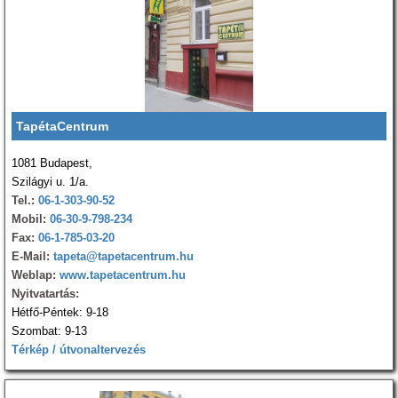
TapétaCentrum
1081 Budapest,
Szilágyi u. 1/a.
Tel.:
06-1-303-90-52
Mobil:
06-30-9-798-234
Fax:
06-1-785-03-20
E-Mail:
tapeta@tapetacentrum.hu
Weblap:
www.tapetacentrum.hu
Nyitvatartás:
Hétfő-Péntek: 9-18
Szombat: 9-13
Térkép / útvonaltervezés