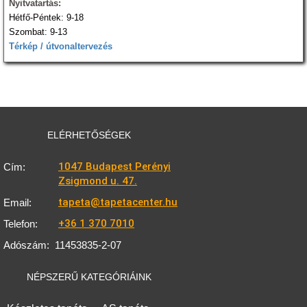
Nyitvatartás:
Hétfő-Péntek: 9-18
Szombat: 9-13
Térkép / útvonaltervezés
ELÉRHETŐSÉGEK
1047 Budapest Perényi
Cím:
Zsigmond u. 47.
tapeta@tapetacenter.hu
Email:
+36 1 370 7010
Telefon:
Adószám:
11453835-2-07
NÉPSZERŰ KATEGÓRIÁINK