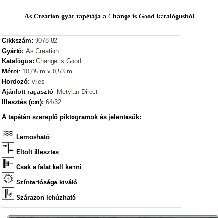
As Creation gyár tapétája a Change is Good katalógusból
Cikkszám:
9078-82
Gyártó:
As Creation
Katalógus:
Change is Good
Méret:
10,05 m x 0,53 m
Hordozó:
vlies
Ajánlott ragasztó:
Metylan Direct
Illesztés (cm):
64/32
A tapétán szereplő piktogramok és jelentésük:
Lemosható
Eltolt illesztés
Csak a falat kell kenni
Színtartósága kiváló
Szárazon lehúzható