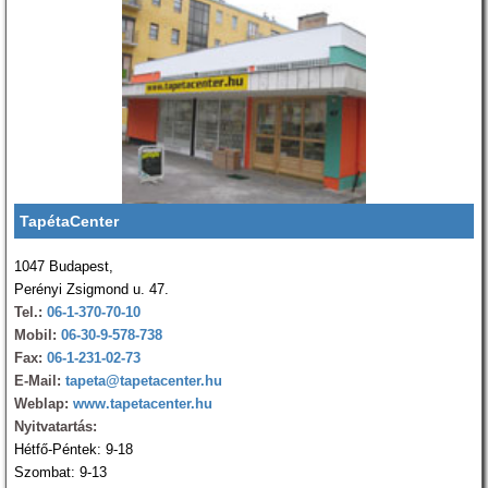
TapétaCenter
1047 Budapest,
Perényi Zsigmond u. 47.
Tel.:
06-1-370-70-10
Mobil:
06-30-9-578-738
Fax:
06-1-231-02-73
E-Mail:
tapeta@tapetacenter.hu
Weblap:
www.tapetacenter.hu
Nyitvatartás:
Hétfő-Péntek: 9-18
Szombat: 9-13