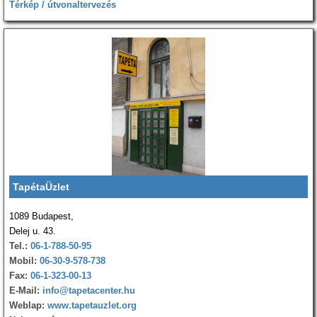
Térkép / útvonaltervezés
TapétaÜzlet
1089 Budapest,
Delej u. 43.
Tel.:
06-1-788-50-95
Mobil:
06-30-9-578-738
Fax:
06-1-323-00-13
E-Mail:
info@tapetacenter.hu
Weblap:
www.tapetauzlet.org