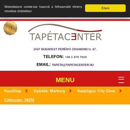
Weboldalunk cookie-kat használ a felhasználói élmény
Értem
növelése érdekében
1047 BUDAPEST PERÉNYI ZSIGMOND U. 47.
TELEFON:
+36 1 370 7010
EMAIL:
TAPETA@TAPETACENTER.HU
MENU
Kezdőlap
Gyártók: Marburg
Katalógus: City Glow
Cikkszám: 34252