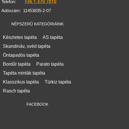
+36 1 370 7010
Telefon:
Adószám:
11453835-2-07
NÉPSZERŰ KATEGÓRIÁINK
Készletes tapéta
AS tapéta
Skandináv, svéd tapéta
Öntapadós tapéta
Bordűr tapéta
Parato tapéta
Tapéta minták tapéta
Klasszikus tapéta
Türkiz tapéta
Rasch tapéta
FACEBOOK