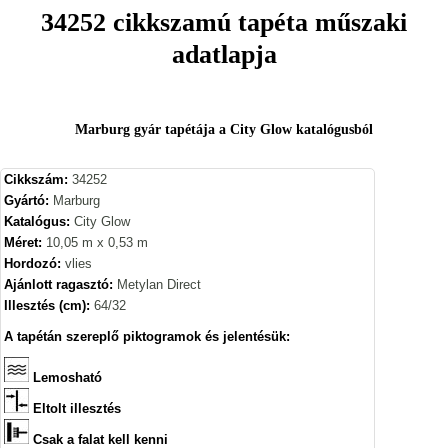
34252 cikkszamú tapéta műszaki
adatlapja
Marburg gyár tapétája a City Glow katalógusból
Cikkszám:
34252
Gyártó:
Marburg
Katalógus:
City Glow
Méret:
10,05 m x 0,53 m
Hordozó:
vlies
Ajánlott ragasztó:
Metylan Direct
Illesztés (cm):
64/32
A tapétán szereplő piktogramok és jelentésük:
Lemosható
Eltolt illesztés
Csak a falat kell kenni