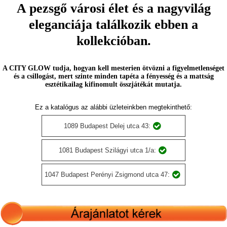
A pezsgő városi élet és a nagyvilág
eleganciája találkozik ebben a
kollekcióban.
A CITY GLOW tudja, hogyan kell mesterien ötvözni a figyelmetlenséget
és a csillogást, mert szinte minden tapéta a fényesség és a mattság
esztétikailag kifinomult összjátékát mutatja.
Ez a katalógus az alábbi üzleteinkben megtekinthető:
1089 Budapest Delej utca 43:
1081 Budapest Szilágyi utca 1/a:
1047 Budapest Perényi Zsigmond utca 47: