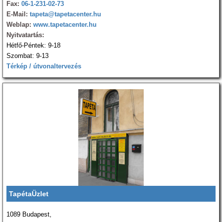
Fax:
06-1-231-02-73
E-Mail:
tapeta@tapetacenter.hu
Weblap:
www.tapetacenter.hu
Nyitvatartás:
Hétfő-Péntek: 9-18
Szombat: 9-13
Térkép / útvonaltervezés
TapétaÜzlet
1089 Budapest,