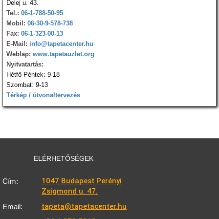
Delej u. 43.
Tel.:
06-1-788-50-95
Mobil:
06-30-9-578-738
Fax:
06-1-323-00-13
E-Mail:
info@tapetacenter.hu
Weblap:
www.tapetauzlet.org
Nyitvatartás:
Hétfő-Péntek: 9-18
Szombat: 9-13
Térkép / útvonaltervezés
ELÉRHETŐSÉGEK
1047 Budapest Perényi
Cím:
Zsigmond u. 47.
tapeta@tapetacenter.hu
Email: