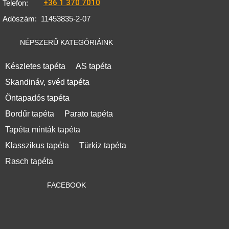
+36 1 370 7010
Telefon:
Adószám:
11453835-2-07
NÉPSZERŰ KATEGÓRIÁINK
Készletes tapéta
AS tapéta
Skandináv, svéd tapéta
Öntapadós tapéta
Bordűr tapéta
Parato tapéta
Tapéta minták tapéta
Klasszikus tapéta
Türkiz tapéta
Rasch tapéta
FACEBOOK