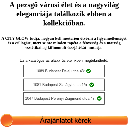
A pezsgő városi élet és a nagyvilág
eleganciája találkozik ebben a
kollekcióban.
A CITY GLOW tudja, hogyan kell mesterien ötvözni a figyelmetlenséget
és a csillogást, mert szinte minden tapéta a fényesség és a mattság
esztétikailag kifinomult összjátékát mutatja.
Ez a katalógus az alábbi üzleteinkben megtekinthető:
1089 Budapest Delej utca 43:
1081 Budapest Szilágyi utca 1/a:
1047 Budapest Perényi Zsigmond utca 47: