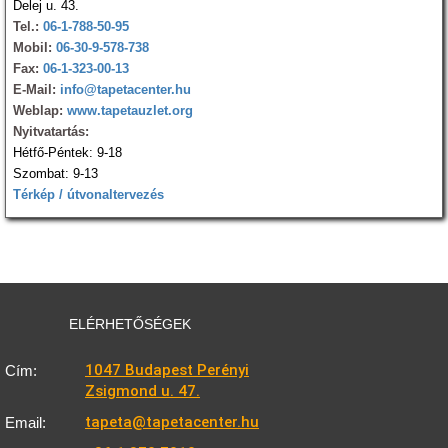
Delej u. 43.
Tel.:
06-1-788-50-95
Mobil:
06-30-9-578-738
Fax:
06-1-323-00-13
E-Mail:
info@tapetacenter.hu
Weblap:
www.tapetauzlet.org
Nyitvatartás:
Hétfő-Péntek: 9-18
Szombat: 9-13
Térkép / útvonaltervezés
ELÉRHETŐSÉGEK
1047 Budapest Perényi
Cím:
Zsigmond u. 47.
tapeta@tapetacenter.hu
Email: