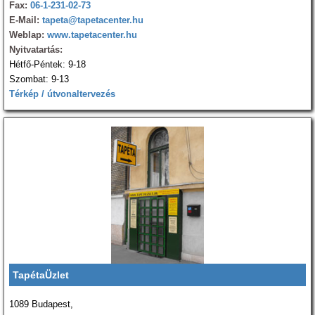
Fax:
06-1-231-02-73
E-Mail:
tapeta@tapetacenter.hu
Weblap:
www.tapetacenter.hu
Nyitvatartás:
Hétfő-Péntek: 9-18
Szombat: 9-13
Térkép / útvonaltervezés
TapétaÜzlet
1089 Budapest,