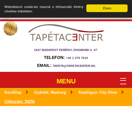
Weboldalunk cookie-kat használ a felhasználói élmény
Értem
növelése érdekében
1047 BUDAPEST PERÉNYI ZSIGMOND U. 47.
TELEFON:
+36 1 370 7010
EMAIL:
TAPETA@TAPETACENTER.HU
MENU
Kezdőlap
Gyártók: Marburg
Katalógus: City Glow
Cikkszám: 34256