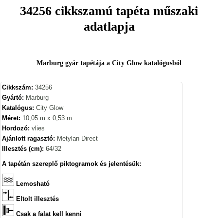
34256 cikkszamú tapéta műszaki
adatlapja
Marburg gyár tapétája a City Glow katalógusból
Cikkszám:
34256
Gyártó:
Marburg
Katalógus:
City Glow
Méret:
10,05 m x 0,53 m
Hordozó:
vlies
Ajánlott ragasztó:
Metylan Direct
Illesztés (cm):
64/32
A tapétán szereplő piktogramok és jelentésük:
Lemosható
Eltolt illesztés
Csak a falat kell kenni