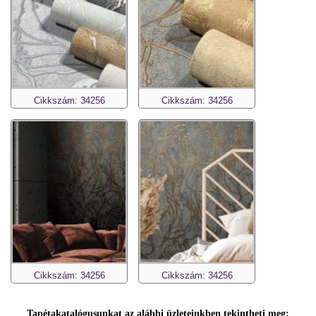
Cikkszám: 34256
Cikkszám: 34256
Cikkszám: 34256
Cikkszám: 34256
Tapétakatalógusunkat az alábbi üzleteinkben tekintheti meg: