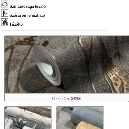
Színtartósága kiváló
Szárazon lehúzható
Tűzálló
Cikkszám: 34256