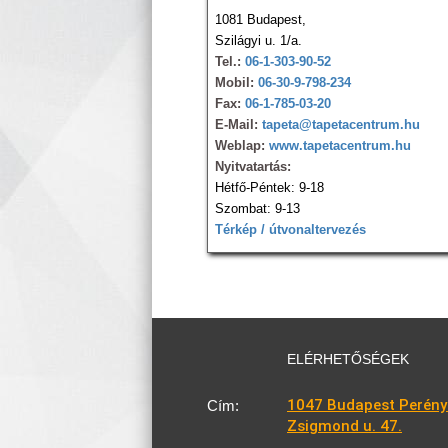
1081 Budapest,
Szilágyi u. 1/a.
Tel.:
06-1-303-90-52
Mobil:
06-30-9-798-234
Fax:
06-1-785-03-20
E-Mail:
tapeta@tapetacentrum.hu
Weblap:
www.tapetacentrum.hu
Nyitvatartás:
Hétfő-Péntek: 9-18
Szombat: 9-13
Térkép / útvonaltervezés
ELÉRHETŐSÉGEK
1047 Budapest Perény
Cím:
Zsigmond u. 47.