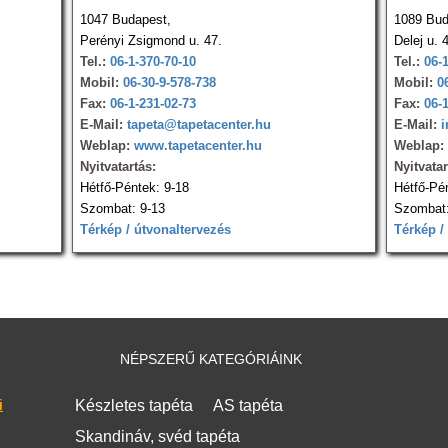
1047 Budapest,
1089 Bud
Perényi Zsigmond u. 47.
Delej u. 
Tel.:
06-1-370-70-10
Tel.:
06-
Mobil:
06-30-9-578-738
Mobil:
0
Fax:
06-1-231-02-73
Fax:
06-
E-Mail:
tapeta@tapetacenter.hu
E-Mail:
i
Weblap:
www.tapetacenter.hu
Weblap:
Nyitvatartás:
Nyitvatar
Hétfő-Péntek: 9-18
Hétfő-Pé
Szombat: 9-13
Szombat:
Térkép / útvonaltervezés
Térkép /
NÉPSZERŰ KATEGÓRIÁINK
i
Készletes tapéta
AS tapéta
Skandináv, svéd tapéta