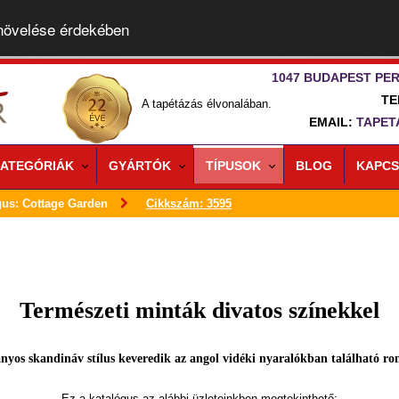
 növelése érdekében
1047 BUDAPEST PER
TE
A tapétázás élvonalában.
EMAIL:
TAPET
ATEGÓRIÁK
GYÁRTÓK
TÍPUSOK
BLOG
KAPCS
gus: Cottage Garden
Cikkszám: 3595
Természeti minták divatos színekkel
yos skandináv stílus keveredik az angol vidéki nyaralókban található ro
Ez a katalógus az alábbi üzleteinkben megtekinthető: