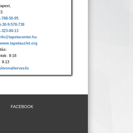
apest,
43.
1-788-50-95
6-30-9-578-738
1-323-00-13
nfo@tapetacenter.hu
www.tapetauzlet.org
tás:
ntek: 9-18
 9-13
 útvonaltervezés
FACEBOOK