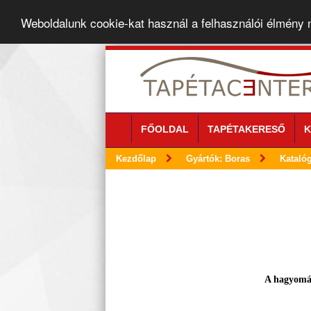
Weboldalunk cookie-kat használ a felhasználói élmény
FŐOLDAL
TAPÉTAKERESŐ
K
Kezdőlap
Gyártók: Boras
Kataló
A hagyomán