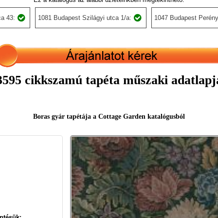
a 43:
1081 Budapest Szilágyi utca 1/a:
1047 Budapest Perény
3595 cikkszamú tapéta műszaki adatlapj
Boras gyár tapétája a Cottage Garden katalógusból
ntésük: