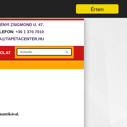
Értem
ÉNYI ZSIGMOND U. 47.
LEFON:
+36 1 370 7010
A@TAPETACENTER.HU
OLAT
mantikával.