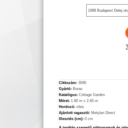
1089 Budapest Delej utc
Cikkszám:
3595
Gyártó:
Boras
Katalógus:
Cottage Garden
Méret:
1.80 m x 2.65 m
Hordozó:
vlies
Ajánlott ragasztó:
Metylan Direct
Illesztés (cm):
0 cm.
A tapétán szereplő piktogramok és jele