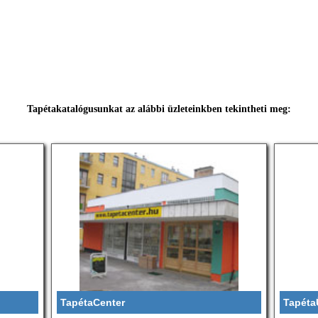
Tapétakatalógusunkat az alábbi üzleteinkben tekintheti meg:
TapétaCenter
Tapéta