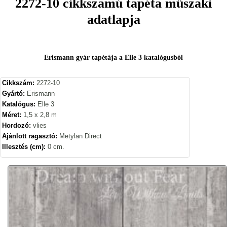
2272-10 cikkszamú tapéta műszaki
adatlapja
Erismann gyár tapétája a Elle 3 katalógusból
Cikkszám:
2272-10
Gyártó:
Erismann
Katalógus:
Elle 3
Méret:
1,5 x 2,8 m
Hordozó:
vlies
Ajánlott ragasztó:
Metylan Direct
Illesztés (cm):
0 cm.