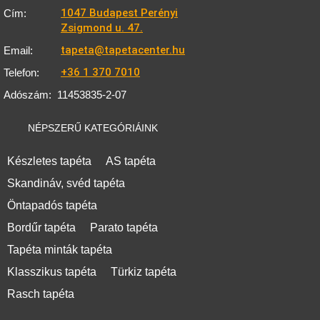
1047 Budapest Perényi
Cím:
Zsigmond u. 47.
tapeta@tapetacenter.hu
Email:
+36 1 370 7010
Telefon:
Adószám:
11453835-2-07
NÉPSZERŰ KATEGÓRIÁINK
Készletes tapéta
AS tapéta
Skandináv, svéd tapéta
Öntapadós tapéta
Bordűr tapéta
Parato tapéta
Tapéta minták tapéta
Klasszikus tapéta
Türkiz tapéta
Rasch tapéta