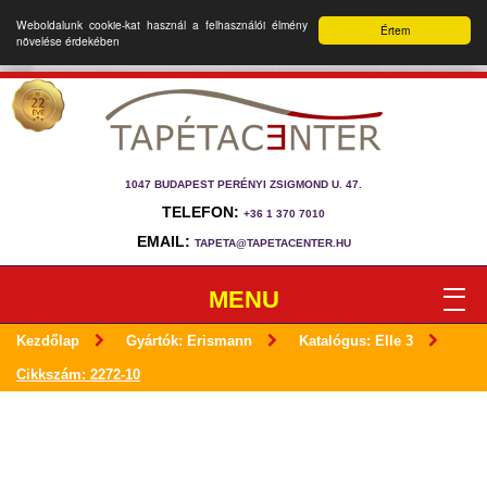
Weboldalunk cookie-kat használ a felhasználói élmény
Értem
növelése érdekében
1047 BUDAPEST PERÉNYI ZSIGMOND U. 47.
TELEFON:
+36 1 370 7010
EMAIL:
TAPETA@TAPETACENTER.HU
MENU
Kezdőlap
Gyártók: Erismann
Katalógus: Elle 3
Cikkszám: 2272-10