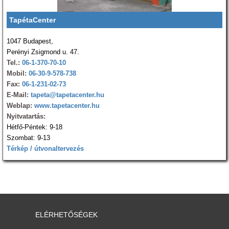
TapétaCenter
1047 Budapest,
Perényi Zsigmond u. 47.
Tel.:
06-1-370-70-10
Mobil:
06-30-9-578-738
Fax:
06-1-231-02-73
E-Mail:
tapeta@tapetacenter.hu
Weblap:
www.tapetacenter.hu
Nyitvatartás:
Hétfő-Péntek: 9-18
Szombat: 9-13
Térkép / útvonaltervezés
ELÉRHETŐSÉGEK