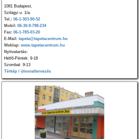
1081 Budapest,
Szilágyi u. 1/a.
Tel.:
06-1-303-90-52
Mobil:
06-30-9-798-234
Fax:
06-1-785-03-20
E-Mail:
tapeta@tapetacentrum.hu
Weblap:
www.tapetacentrum.hu
Nyitvatartás:
Hétfő-Péntek: 9-18
Szombat: 9-13
Térkép / útvonaltervezés