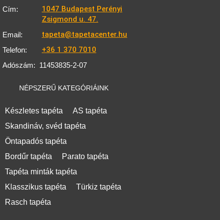
1047 Budapest Perényi
Cím:
Zsigmond u. 47.
tapeta@tapetacenter.hu
Email:
+36 1 370 7010
Telefon:
Adószám:
11453835-2-07
NÉPSZERŰ KATEGÓRIÁINK
Készletes tapéta
AS tapéta
Skandináv, svéd tapéta
Öntapadós tapéta
Bordűr tapéta
Parato tapéta
Tapéta minták tapéta
Klasszikus tapéta
Türkiz tapéta
Rasch tapéta