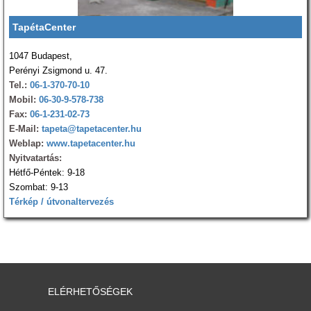
TapétaCenter
1047 Budapest,
Perényi Zsigmond u. 47.
Tel.:
06-1-370-70-10
Mobil:
06-30-9-578-738
Fax:
06-1-231-02-73
E-Mail:
tapeta@tapetacenter.hu
Weblap:
www.tapetacenter.hu
Nyitvatartás:
Hétfő-Péntek: 9-18
Szombat: 9-13
Térkép / útvonaltervezés
ELÉRHETŐSÉGEK