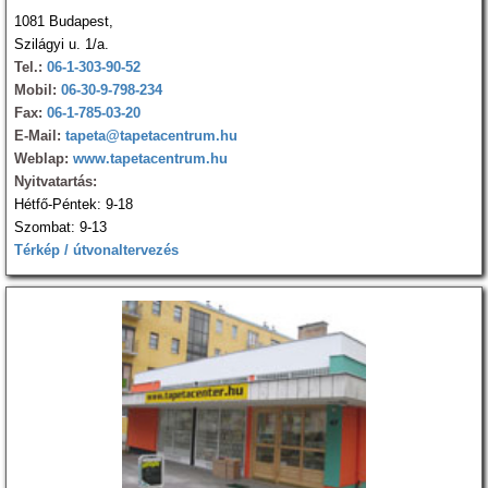
1081 Budapest,
Szilágyi u. 1/a.
Tel.:
06-1-303-90-52
Mobil:
06-30-9-798-234
Fax:
06-1-785-03-20
E-Mail:
tapeta@tapetacentrum.hu
Weblap:
www.tapetacentrum.hu
Nyitvatartás:
Hétfő-Péntek: 9-18
Szombat: 9-13
Térkép / útvonaltervezés