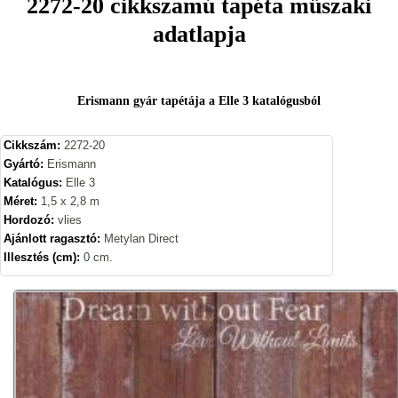
2272-20 cikkszamú tapéta műszaki
adatlapja
Erismann gyár tapétája a Elle 3 katalógusból
Cikkszám:
2272-20
Gyártó:
Erismann
Katalógus:
Elle 3
Méret:
1,5 x 2,8 m
Hordozó:
vlies
Ajánlott ragasztó:
Metylan Direct
Illesztés (cm):
0 cm.