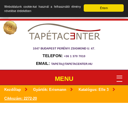
Weboldalunk cookie-kat használ a felhasználói élmény
Értem
növelése érdekében
1047 BUDAPEST PERÉNYI ZSIGMOND U. 47.
TELEFON:
+36 1 370 7010
EMAIL:
TAPETA@TAPETACENTER.HU
MENU
Kezdőlap
Gyártók: Erismann
Katalógus: Elle 3
Cikkszám: 2272-20