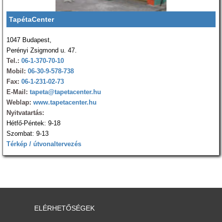
TapétaCenter
1047 Budapest,
Perényi Zsigmond u. 47.
Tel.:
06-1-370-70-10
Mobil:
06-30-9-578-738
Fax:
06-1-231-02-73
E-Mail:
tapeta@tapetacenter.hu
Weblap:
www.tapetacenter.hu
Nyitvatartás:
Hétfő-Péntek: 9-18
Szombat: 9-13
Térkép / útvonaltervezés
ELÉRHETŐSÉGEK