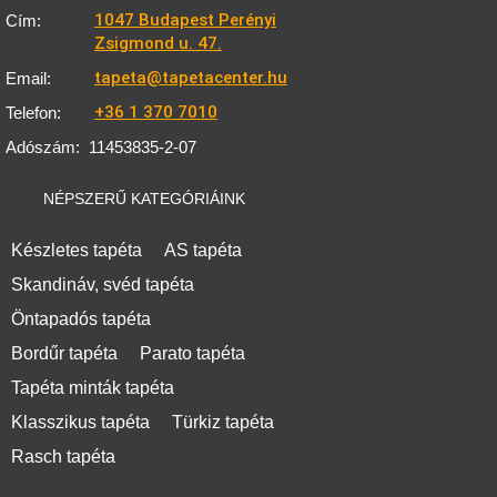
1047 Budapest Perényi
Cím:
Zsigmond u. 47.
tapeta@tapetacenter.hu
Email:
+36 1 370 7010
Telefon:
Adószám:
11453835-2-07
NÉPSZERŰ KATEGÓRIÁINK
Készletes tapéta
AS tapéta
Skandináv, svéd tapéta
Öntapadós tapéta
Bordűr tapéta
Parato tapéta
Tapéta minták tapéta
Klasszikus tapéta
Türkiz tapéta
Rasch tapéta