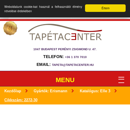
Weboldalunk cookie-kat használ a felhasználói élmény
Értem
növelése érdekében
1047 BUDAPEST PERÉNYI ZSIGMOND U. 47.
TELEFON:
+36 1 370 7010
EMAIL:
TAPETA@TAPETACENTER.HU
MENU
Kezdőlap
Gyártók: Erismann
Katalógus: Elle 3
Cikkszám: 2272-30