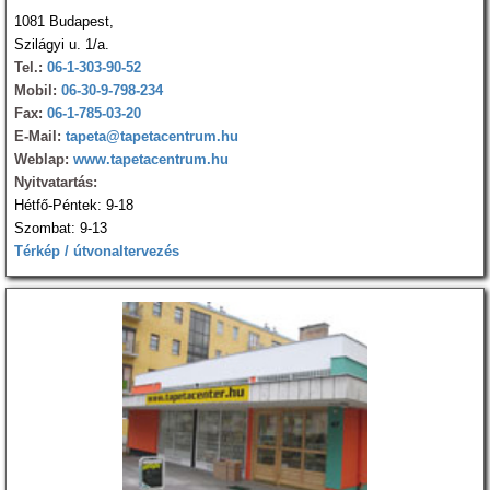
1081 Budapest,
Szilágyi u. 1/a.
Tel.:
06-1-303-90-52
Mobil:
06-30-9-798-234
Fax:
06-1-785-03-20
E-Mail:
tapeta@tapetacentrum.hu
Weblap:
www.tapetacentrum.hu
Nyitvatartás:
Hétfő-Péntek: 9-18
Szombat: 9-13
Térkép / útvonaltervezés