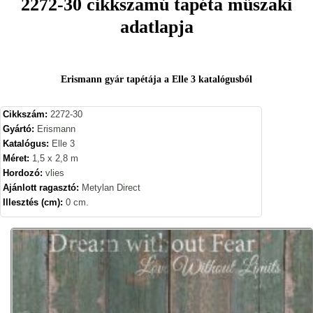
2272-30 cikkszamú tapéta műszaki
adatlapja
Erismann gyár tapétája a Elle 3 katalógusból
Cikkszám:
2272-30
Gyártó:
Erismann
Katalógus:
Elle 3
Méret:
1,5 x 2,8 m
Hordozó:
vlies
Ajánlott ragasztó:
Metylan Direct
Illesztés (cm):
0 cm.