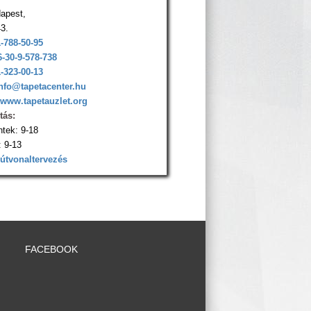
apest,
43.
1-788-50-95
6-30-9-578-738
1-323-00-13
nfo@tapetacenter.hu
www.tapetauzlet.org
tás:
ntek: 9-18
 9-13
 útvonaltervezés
FACEBOOK