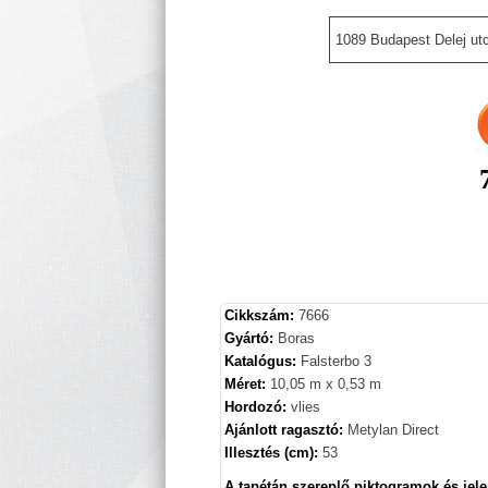
1089 Budapest Delej utc
Cikkszám:
7666
Gyártó:
Boras
Katalógus:
Falsterbo 3
Méret:
10,05 m x 0,53 m
Hordozó:
vlies
Ajánlott ragasztó:
Metylan Direct
Illesztés (cm):
53
A tapétán szereplő piktogramok és jele