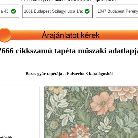
a 43:
1081 Budapest Szilágyi utca 1/a:
1047 Budapest Perény
7666 cikkszamú tapéta műszaki adatlapj
Boras gyár tapétája a Falsterbo 3 katalógusból
ntésük: