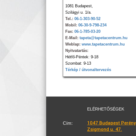
1081 Budapest,
Szilágyi u. 1/a.
Tel.:
06-1-303-90-52
Mobil:
06-30-9-798-234
Fax:
06-1-785-03-20
E-Mail:
tapeta@tapetacentrum.hu
Weblap:
www.tapetacentrum.hu
Nyitvatartás:
Hétfő-Péntek: 9-18
Szombat: 9-13
Térkép / útvonaltervezés
ELÉRHETŐSÉGEK
1047 Budapest Perény
Cím:
Zsigmond u. 47.