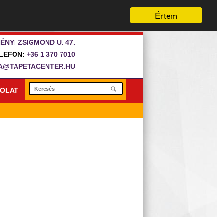
Értem
ÉNYI ZSIGMOND U. 47.
LEFON:
+36 1 370 7010
A@TAPETACENTER.HU
OLAT