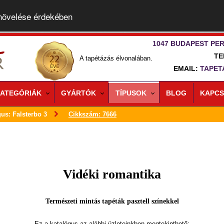
 növelése érdekében
1047 BUDAPEST PER
TE
A tapétázás élvonalában.
EMAIL:
TAPET
ATEGÓRIÁK
GYÁRTÓK
TÍPUSOK
BLOG
KAPCS
us: Falsterbo 3
Cikkszám: 7666
Vidéki romantika
Természeti mintás tapéták pasztell színekkel
Ez a katalógus az alábbi üzleteinkben megtekinthető: