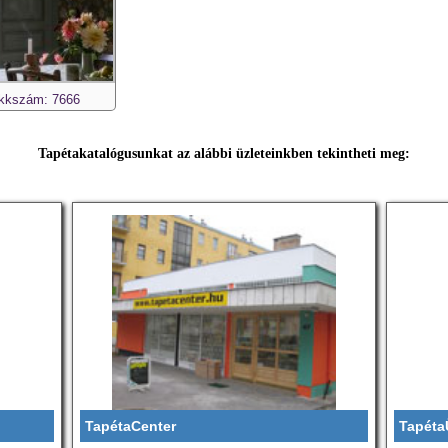
kkszám: 7666
Tapétakatalógusunkat az alábbi üzleteinkben tekintheti meg:
TapétaCenter
Tapéta