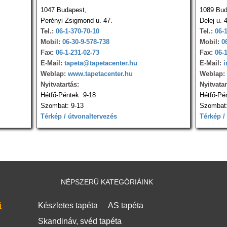
1047 Budapest,
1089 Bud
Perényi Zsigmond u. 47.
Delej u. 
Tel.:
06-1-370-70-10
Tel.:
06-
Mobil:
06-30-9-578-738
Mobil:
0
Fax:
06-1-231-02-73
Fax:
06-
E-Mail:
tapeta@tapetacenter.hu
E-Mail:
i
Weblap:
www.tapetacenter.hu
Weblap:
Nyitvatartás:
Nyitvatar
Hétfő-Péntek: 9-18
Hétfő-Pé
Szombat: 9-13
Szombat:
Térkép / útvonaltervezés
Térkép /
NÉPSZERŰ KATEGÓRIÁINK
i
Készletes tapéta
AS tapéta
Skandináv, svéd tapéta