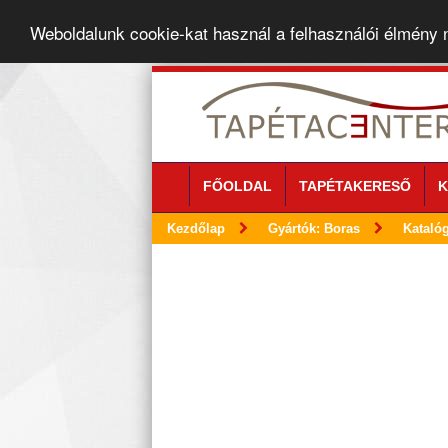
Weboldalunk cookie-kat használ a felhasználói élmény
FŐOLDAL
TAPÉTAKERESŐ
K
Kezdőlap
Gyártók: Boras
Katalóg