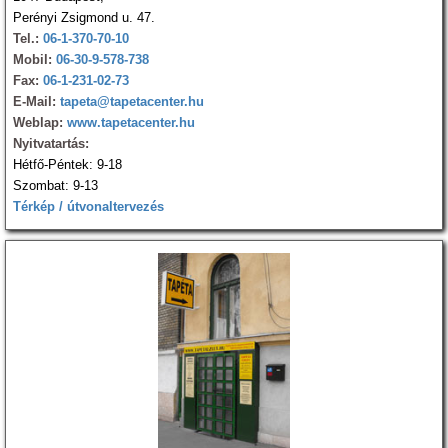
Perényi Zsigmond u. 47.
Tel.:
06-1-370-70-10
Mobil:
06-30-9-578-738
Fax:
06-1-231-02-73
E-Mail:
tapeta@tapetacenter.hu
Weblap:
www.tapetacenter.hu
Nyitvatartás:
Hétfő-Péntek: 9-18
Szombat: 9-13
Térkép / útvonaltervezés