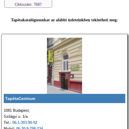
Cikkszám: 7687
Tapétakatalógusunkat az alábbi üzleteinkben tekintheti meg:
TapétaCentrum
1081 Budapest,
Szilágyi u. 1/a.
Tel.:
06-1-303-90-52
Mobil:
06-30-9-798-234