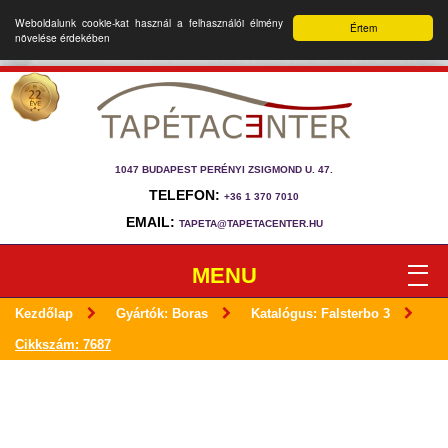
Weboldalunk cookie-kat használ a felhasználói élmény
Értem
növelése érdekében
1047 BUDAPEST PERÉNYI ZSIGMOND U. 47.
TELEFON:
+36 1 370 7010
EMAIL:
TAPETA@TAPETACENTER.HU
MENU
Kezdőlap
Gyártók: Boras
Katalógus: Falsterbo 3
Cikkszám: 7687