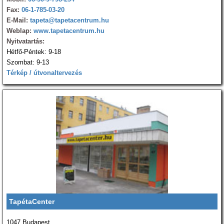
Fax:
06-1-785-03-20
E-Mail:
tapeta@tapetacentrum.hu
Weblap:
www.tapetacentrum.hu
Nyitvatartás:
Hétfő-Péntek: 9-18
Szombat: 9-13
Térkép / útvonaltervezés
TapétaCenter
1047 Budapest,