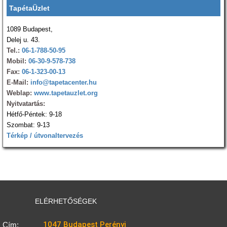
TapétaÜzlet
1089 Budapest,
Delej u. 43.
Tel.:
06-1-788-50-95
Mobil:
06-30-9-578-738
Fax:
06-1-323-00-13
E-Mail:
info@tapetacenter.hu
Weblap:
www.tapetauzlet.org
Nyitvatartás:
Hétfő-Péntek: 9-18
Szombat: 9-13
Térkép / útvonaltervezés
ELÉRHETŐSÉGEK
1047 Budapest Perényi
Cím: