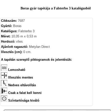
Boras gyár tapétája a Falsterbo 3 katalógusból
Cikkszám:
7687
Gyártó:
Boras
Katalógus:
Falsterbo 3
Méret:
10,05 m x 0,53 m
Hordozó:
vlies
Ajánlott ragasztó:
Metylan Direct
Illesztés (cm):
0 cm.
A tapétán szereplő piktogramok és jelentésük:
Lemosható
Illesztés mentes
Nedves eltávolítás
Csak a falat kell kenni
Színtartósága kiváló