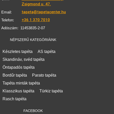
Zsigmond u. 47.
tapeta@tapetacenter.hu
Email:
+36 1 370 7010
Telefon:
Adószám:
11453835-2-07
NÉPSZERŰ KATEGÓRIÁINK
Készletes tapéta
AS tapéta
Skandináv, svéd tapéta
Öntapadós tapéta
Bordűr tapéta
Parato tapéta
Tapéta minták tapéta
Klasszikus tapéta
Türkiz tapéta
Rasch tapéta
FACEBOOK