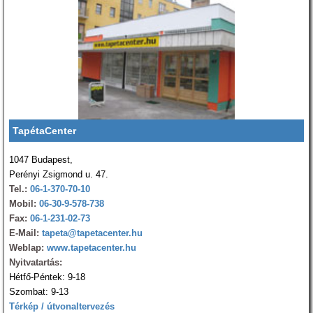
TapétaCenter
1047 Budapest,
Perényi Zsigmond u. 47.
Tel.:
06-1-370-70-10
Mobil:
06-30-9-578-738
Fax:
06-1-231-02-73
E-Mail:
tapeta@tapetacenter.hu
Weblap:
www.tapetacenter.hu
Nyitvatartás:
Hétfő-Péntek: 9-18
Szombat: 9-13
Térkép / útvonaltervezés