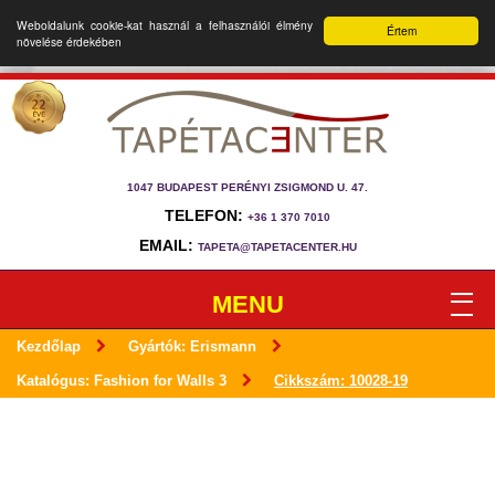
Weboldalunk cookie-kat használ a felhasználói élmény
Értem
növelése érdekében
1047 BUDAPEST PERÉNYI ZSIGMOND U. 47.
TELEFON:
+36 1 370 7010
EMAIL:
TAPETA@TAPETACENTER.HU
MENU
Kezdőlap
Gyártók: Erismann
Katalógus: Fashion for Walls 3
Cikkszám: 10028-19