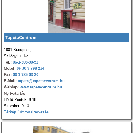
TapétaCentrum
1081 Budapest,
Szilágyi u. 1/a.
Tel.:
06-1-303-90-52
Mobil:
06-30-9-798-234
Fax:
06-1-785-03-20
E-Mail:
tapeta@tapetacentrum.hu
Weblap:
www.tapetacentrum.hu
Nyitvatartás:
Hétfő-Péntek: 9-18
Szombat: 9-13
Térkép / útvonaltervezés