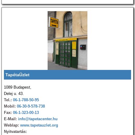
TapétaÜzlet
1089 Budapest,
Delej u. 43.
Tel.:
06-1-788-50-95
Mobil:
06-30-9-578-738
Fax:
06-1-323-00-13
E-Mail:
info@tapetacenter.hu
Weblap:
www.tapetauzlet.org
Nyitvatartás: