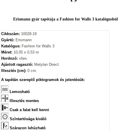
Erismann gyár tapétája a Fashion for Walls 3 katalógusból
Cikkszám:
10028-19
Gyártó:
Erismann
Katalógus:
Fashion for Walls 3
Méret:
10,05 x 0,53 m
Hordozó:
vlies
Ajánlott ragasztó:
Metylan Direct
Illesztés (cm):
0 cm.
A tapétán szereplő piktogramok és jelentésük:
Lemosható
Illesztés mentes
Csak a falat kell kenni
Színtartósága kiváló
Szárazon lehúzható