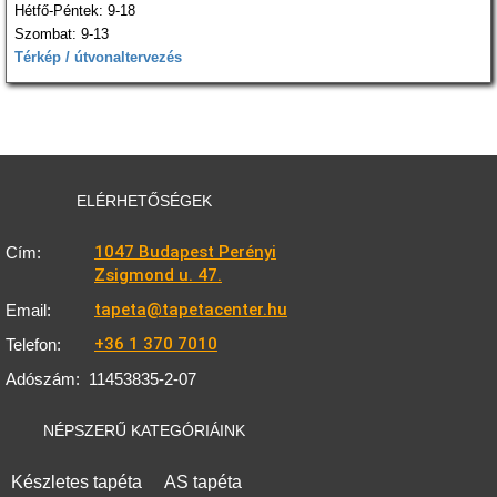
Hétfő-Péntek: 9-18
Szombat: 9-13
Térkép / útvonaltervezés
ELÉRHETŐSÉGEK
1047 Budapest Perényi
Cím:
Zsigmond u. 47.
tapeta@tapetacenter.hu
Email:
+36 1 370 7010
Telefon:
Adószám:
11453835-2-07
NÉPSZERŰ KATEGÓRIÁINK
Készletes tapéta
AS tapéta