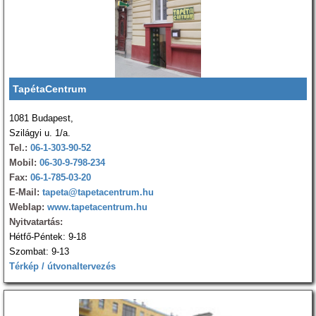
TapétaCentrum
1081 Budapest,
Szilágyi u. 1/a.
Tel.:
06-1-303-90-52
Mobil:
06-30-9-798-234
Fax:
06-1-785-03-20
E-Mail:
tapeta@tapetacentrum.hu
Weblap:
www.tapetacentrum.hu
Nyitvatartás:
Hétfő-Péntek: 9-18
Szombat: 9-13
Térkép / útvonaltervezés