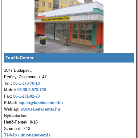
TapétaCenter
1047 Budapest,
Perényi Zsigmond u. 47.
Tel.:
06-1-370-70-10
Mobil:
06-30-9-578-738
Fax:
06-1-231-02-73
E-Mail:
tapeta@tapetacenter.hu
Weblap:
www.tapetacenter.hu
Nyitvatartás:
Hétfő-Péntek: 9-18
Szombat: 9-13
Térkép / útvonaltervezés