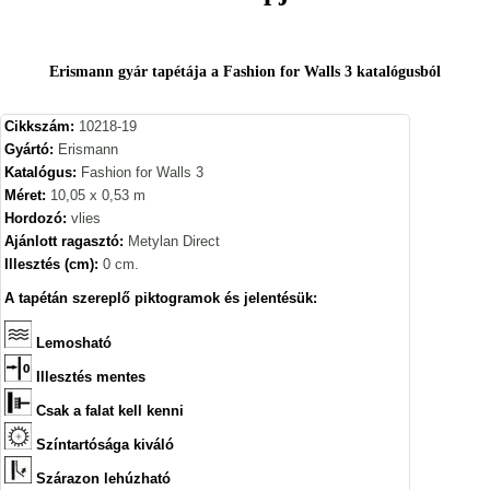
Erismann gyár tapétája a Fashion for Walls 3 katalógusból
Cikkszám:
10218-19
Gyártó:
Erismann
Katalógus:
Fashion for Walls 3
Méret:
10,05 x 0,53 m
Hordozó:
vlies
Ajánlott ragasztó:
Metylan Direct
Illesztés (cm):
0 cm.
A tapétán szereplő piktogramok és jelentésük:
Lemosható
Illesztés mentes
Csak a falat kell kenni
Színtartósága kiváló
Szárazon lehúzható