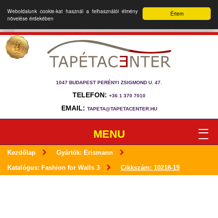
Weboldalunk cookie-kat használ a felhasználói élmény
Értem
növelése érdekében
1047 BUDAPEST PERÉNYI ZSIGMOND U. 47.
TELEFON:
+36 1 370 7010
EMAIL:
TAPETA@TAPETACENTER.HU
MENU
Kezdőlap
Gyártók: Erismann
Katalógus: Fashion for Walls 3
Cikkszám: 10218-19