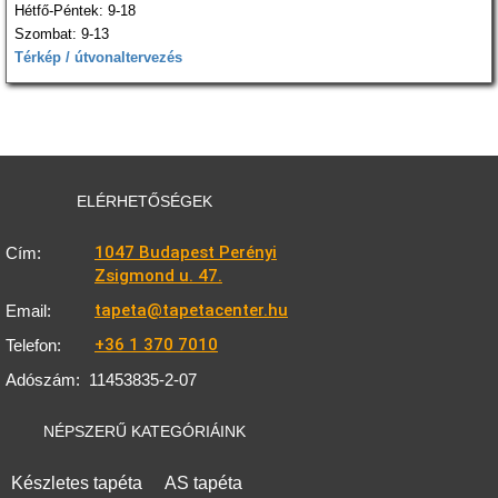
Hétfő-Péntek: 9-18
Szombat: 9-13
Térkép / útvonaltervezés
ELÉRHETŐSÉGEK
1047 Budapest Perényi
Cím:
Zsigmond u. 47.
tapeta@tapetacenter.hu
Email:
+36 1 370 7010
Telefon:
Adószám:
11453835-2-07
NÉPSZERŰ KATEGÓRIÁINK
Készletes tapéta
AS tapéta