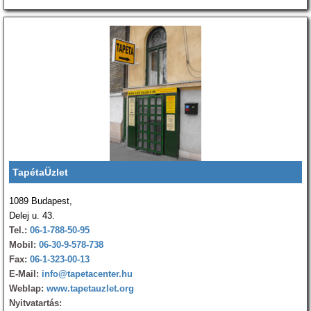
TapétaÜzlet
1089 Budapest,
Delej u. 43.
Tel.:
06-1-788-50-95
Mobil:
06-30-9-578-738
Fax:
06-1-323-00-13
E-Mail:
info@tapetacenter.hu
Weblap:
www.tapetauzlet.org
Nyitvatartás: