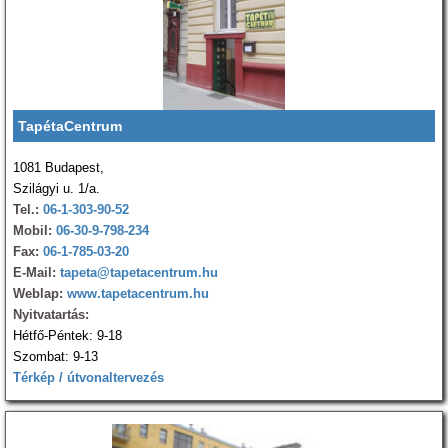
TapétaCentrum
1081 Budapest,
Szilágyi u. 1/a.
Tel.:
06-1-303-90-52
Mobil:
06-30-9-798-234
Fax:
06-1-785-03-20
E-Mail:
tapeta@tapetacentrum.hu
Weblap:
www.tapetacentrum.hu
Nyitvatartás:
Hétfő-Péntek: 9-18
Szombat: 9-13
Térkép / útvonaltervezés