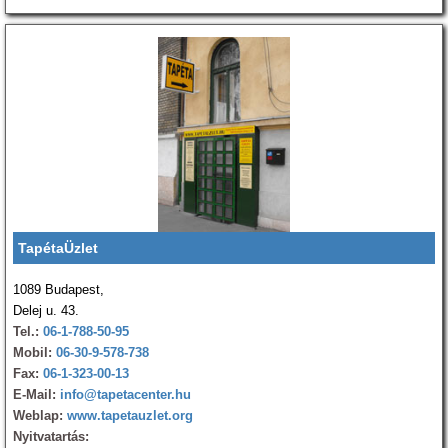
TapétaÜzlet
1089 Budapest,
Delej u. 43.
Tel.:
06-1-788-50-95
Mobil:
06-30-9-578-738
Fax:
06-1-323-00-13
E-Mail:
info@tapetacenter.hu
Weblap:
www.tapetauzlet.org
Nyitvatartás: