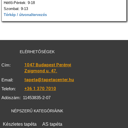
Hétfő-Péntek: 9-18
Szombat: 9-13
Térkép / útvonaltervezés
ELÉRHETŐSÉGEK
1047 Budapest Perényi
Cím:
Zsigmond u. 47.
tapeta@tapetacenter.hu
Email:
+36 1 370 7010
Telefon:
Adószám:
11453835-2-07
NÉPSZERŰ KATEGÓRIÁINK
Készletes tapéta
AS tapéta