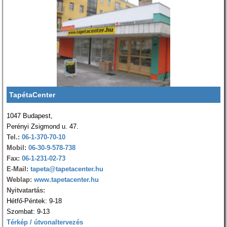
TapétaCenter
1047 Budapest,
Perényi Zsigmond u. 47.
Tel.:
06-1-370-70-10
Mobil:
06-30-9-578-738
Fax:
06-1-231-02-73
E-Mail:
tapeta@tapetacenter.hu
Weblap:
www.tapetacenter.hu
Nyitvatartás:
Hétfő-Péntek: 9-18
Szombat: 9-13
Térkép / útvonaltervezés