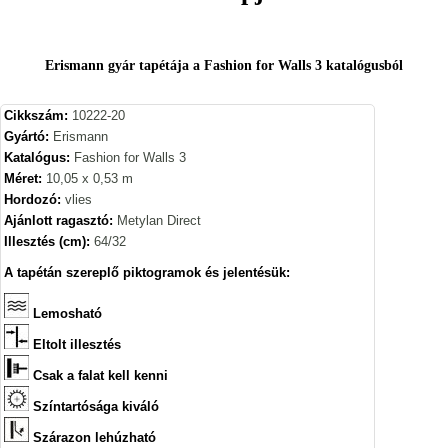
Erismann gyár tapétája a Fashion for Walls 3 katalógusból
Cikkszám:
10222-20
Gyártó:
Erismann
Katalógus:
Fashion for Walls 3
Méret:
10,05 x 0,53 m
Hordozó:
vlies
Ajánlott ragasztó:
Metylan Direct
Illesztés (cm):
64/32
A tapétán szereplő piktogramok és jelentésük:
Lemosható
Eltolt illesztés
Csak a falat kell kenni
Színtartósága kiváló
Szárazon lehúzható