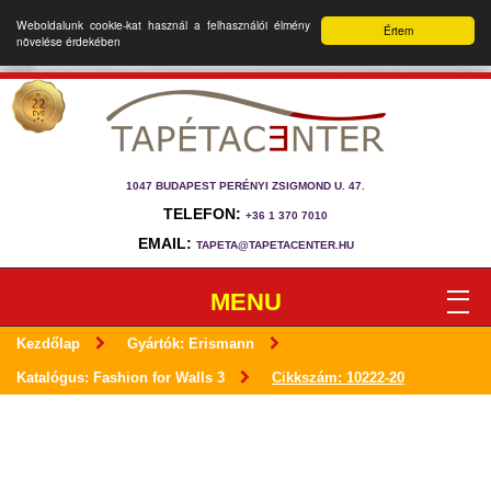
Weboldalunk cookie-kat használ a felhasználói élmény
Értem
növelése érdekében
1047 BUDAPEST PERÉNYI ZSIGMOND U. 47.
TELEFON:
+36 1 370 7010
EMAIL:
TAPETA@TAPETACENTER.HU
MENU
Kezdőlap
Gyártók: Erismann
Katalógus: Fashion for Walls 3
Cikkszám: 10222-20