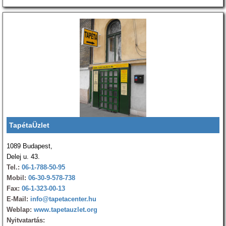
TapétaÜzlet
1089 Budapest,
Delej u. 43.
Tel.:
06-1-788-50-95
Mobil:
06-30-9-578-738
Fax:
06-1-323-00-13
E-Mail:
info@tapetacenter.hu
Weblap:
www.tapetauzlet.org
Nyitvatartás: