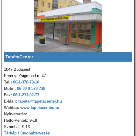
TapétaCenter
1047 Budapest,
Perényi Zsigmond u. 47.
Tel.:
06-1-370-70-10
Mobil:
06-30-9-578-738
Fax:
06-1-231-02-73
E-Mail:
tapeta@tapetacenter.hu
Weblap:
www.tapetacenter.hu
Nyitvatartás:
Hétfő-Péntek: 9-18
Szombat: 9-13
Térkép / útvonaltervezés