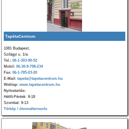
TapétaCentrum
1081 Budapest,
Szilágyi u. 1/a.
Tel.:
06-1-303-90-52
Mobil:
06-30-9-798-234
Fax:
06-1-785-03-20
E-Mail:
tapeta@tapetacentrum.hu
Weblap:
www.tapetacentrum.hu
Nyitvatartás:
Hétfő-Péntek: 9-18
Szombat: 9-13
Térkép / útvonaltervezés