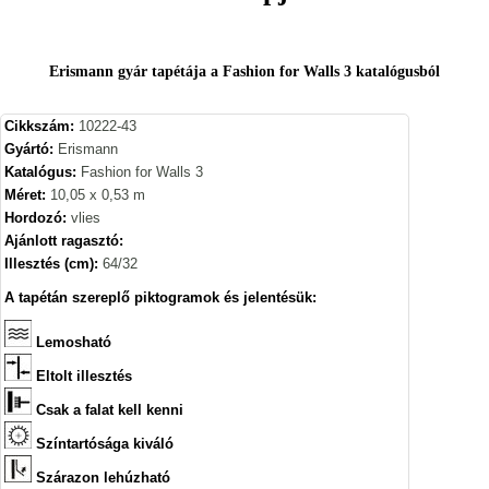
Erismann gyár tapétája a Fashion for Walls 3 katalógusból
Cikkszám:
10222-43
Gyártó:
Erismann
Katalógus:
Fashion for Walls 3
Méret:
10,05 x 0,53 m
Hordozó:
vlies
Ajánlott ragasztó:
Illesztés (cm):
64/32
A tapétán szereplő piktogramok és jelentésük:
Lemosható
Eltolt illesztés
Csak a falat kell kenni
Színtartósága kiváló
Szárazon lehúzható