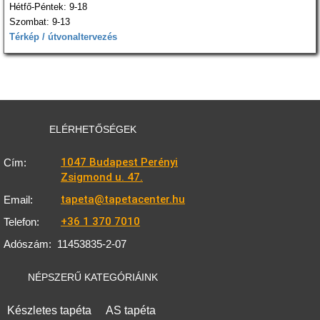
Hétfő-Péntek: 9-18
Szombat: 9-13
Térkép / útvonaltervezés
ELÉRHETŐSÉGEK
1047 Budapest Perényi
Cím:
Zsigmond u. 47.
tapeta@tapetacenter.hu
Email:
+36 1 370 7010
Telefon:
Adószám:
11453835-2-07
NÉPSZERŰ KATEGÓRIÁINK
Készletes tapéta
AS tapéta