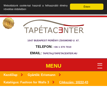
Weboldalunk cookie-kat használ a felhasználói élmény
Értem
növelése érdekében
1047 BUDAPEST PERÉNYI ZSIGMOND U. 47.
TELEFON:
+36 1 370 7010
EMAIL:
TAPETA@TAPETACENTER.HU
MENU
Kezdőlap
Gyártók: Erismann
Katalógus: Fashion for Walls 3
Cikkszám: 10222-43