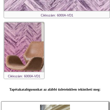
Cikkszám: 6000A-VD1
Cikkszám: 6000A-VD1
Tapétakatalógusunkat az alábbi üzleteinkben tekintheti meg: