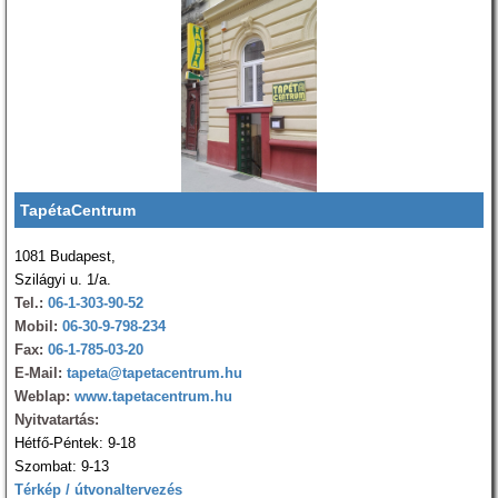
TapétaCentrum
1081 Budapest,
Szilágyi u. 1/a.
Tel.:
06-1-303-90-52
Mobil:
06-30-9-798-234
Fax:
06-1-785-03-20
E-Mail:
tapeta@tapetacentrum.hu
Weblap:
www.tapetacentrum.hu
Nyitvatartás:
Hétfő-Péntek: 9-18
Szombat: 9-13
Térkép / útvonaltervezés