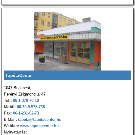
TapétaCenter
1047 Budapest,
Perényi Zsigmond u. 47.
Tel.:
06-1-370-70-10
Mobil:
06-30-9-578-738
Fax:
06-1-231-02-73
E-Mail:
tapeta@tapetacenter.hu
Weblap:
www.tapetacenter.hu
Nyitvatartás: