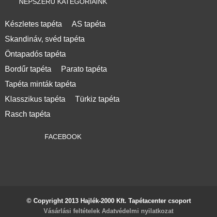
NÉPSZERŰ KATEGÓRIÁINK
Készletes tapéta
AS tapéta
Skandináv, svéd tapéta
Öntapadós tapéta
Bordűr tapéta
Parato tapéta
Tapéta minták tapéta
Klasszikus tapéta
Türkiz tapéta
Rasch tapéta
FACEBOOK
© Copyright 2013 Hajlék-2000 Kft. Tapétacenter csoport
Vásárlási feltételek
Adatvédelmi nyilatkozat