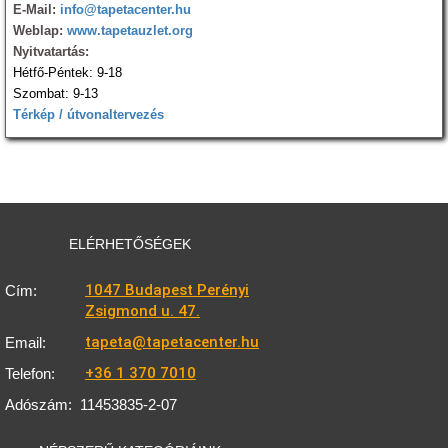
E-Mail:
info@tapetacenter.hu
Weblap:
www.tapetauzlet.org
Nyitvatartás:
Hétfő-Péntek: 9-18
Szombat: 9-13
Térkép / útvonaltervezés
ELÉRHETŐSÉGEK
1047 Budapest Perényi
Cím:
Zsigmond u. 47.
tapeta@tapetacenter.hu
Email:
+36 1 370 7010
Telefon:
Adószám:
11453835-2-07