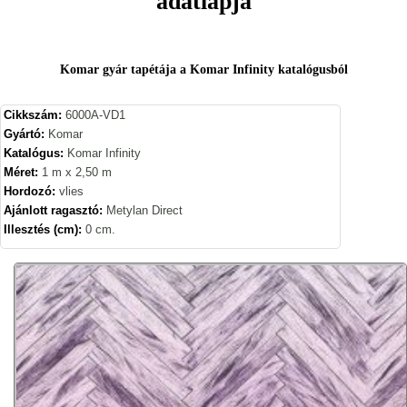
adatlapja
Komar gyár tapétája a Komar Infinity katalógusból
Cikkszám:
6000A-VD1
Gyártó:
Komar
Katalógus:
Komar Infinity
Méret:
1 m x 2,50 m
Hordozó:
vlies
Ajánlott ragasztó:
Metylan Direct
Illesztés (cm):
0 cm.