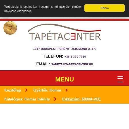
Weboldalunk cookie-kat használ a felhasználói élmény
Értem
növelése érdekében
1047 BUDAPEST PERÉNYI ZSIGMOND U. 47.
TELEFON:
+36 1 370 7010
EMAIL:
TAPETA@TAPETACENTER.HU
MENU
Kezdőlap
Gyártók: Komar
Katalógus: Komar Infinity
Cikkszám: 6000A-VD1