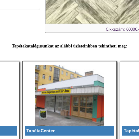
Cikkszám: 6000C
Tapétakatalógusunkat az alábbi üzleteinkben tekintheti meg:
TapétaCenter
Tapéta