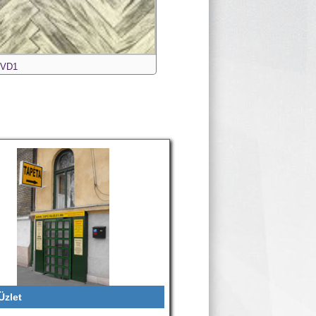
-VD1
Üzlet