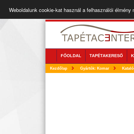
Weboldalunk cookie-kat használ a felhasználói élmény
FŐOLDAL
TAPÉTAKERESŐ
K
Kezdőlap
Gyártók: Komar
Kataló