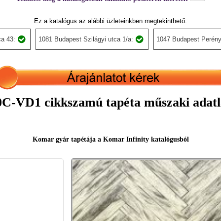
Ez a katalógus az alábbi üzleteinkben megtekinthető:
a 43:
1081 Budapest Szilágyi utca 1/a:
1047 Budapest Perény
0C-VD1 cikkszamú tapéta műszaki adatl
Komar gyár tapétája a Komar Infinity katalógusból