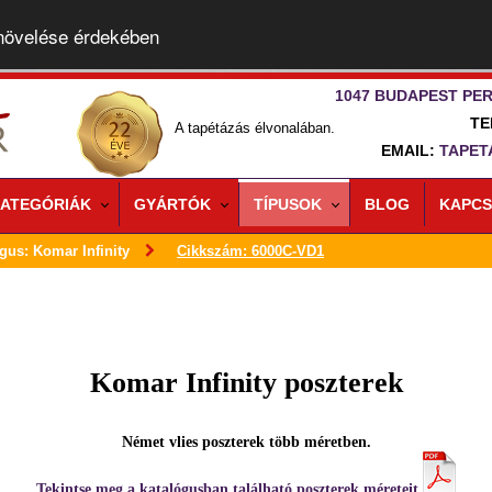
 növelése érdekében
1047 BUDAPEST PER
TE
A tapétázás élvonalában.
EMAIL:
TAPET
ATEGÓRIÁK
GYÁRTÓK
TÍPUSOK
BLOG
KAPCS
gus: Komar Infinity
Cikkszám: 6000C-VD1
Komar Infinity poszterek
Német vlies poszterek több méretben.
Tekintse meg a katalógusban található poszterek méreteit