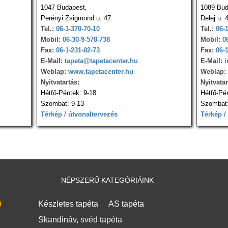
1047 Budapest,
1089 Bud
Perényi Zsigmond u. 47.
Delej u. 
Tel.:
06-1-370-70-10
Tel.:
06-
Mobil:
06-30-9-578-738
Mobil:
0
Fax:
06-1-231-02-73
Fax:
06-
E-Mail:
tapeta@tapetacenter.hu
E-Mail:
i
Weblap:
www.tapetacenter.hu
Weblap:
Nyitvatartás:
Nyitvatar
Hétfő-Péntek: 9-18
Hétfő-Pé
Szombat: 9-13
Szombat:
Térkép / útvonaltervezés
Térkép /
NÉPSZERŰ KATEGÓRIÁINK
i
Készletes tapéta
AS tapéta
Skandináv, svéd tapéta