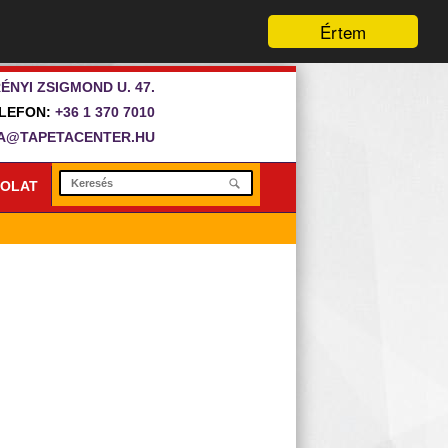
Értem
ÉNYI ZSIGMOND U. 47.
LEFON:
+36 1 370 7010
A@TAPETACENTER.HU
OLAT