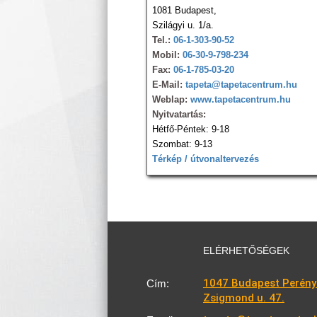
1081 Budapest,
Szilágyi u. 1/a.
Tel.:
06-1-303-90-52
Mobil:
06-30-9-798-234
Fax:
06-1-785-03-20
E-Mail:
tapeta@tapetacentrum.hu
Weblap:
www.tapetacentrum.hu
Nyitvatartás:
Hétfő-Péntek: 9-18
Szombat: 9-13
Térkép / útvonaltervezés
ELÉRHETŐSÉGEK
1047 Budapest Perény
Cím:
Zsigmond u. 47.