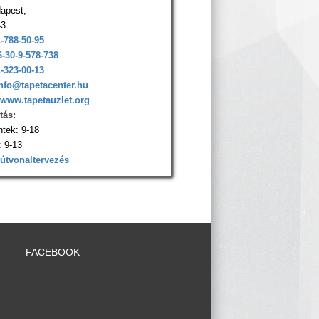
apest,
43.
1-788-50-95
6-30-9-578-738
1-323-00-13
nfo@tapetacenter.hu
www.tapetauzlet.org
tás:
ntek: 9-18
 9-13
 útvonaltervezés
FACEBOOK