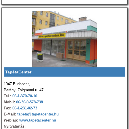
TapétaCenter
1047 Budapest,
Perényi Zsigmond u. 47.
Tel.:
06-1-370-70-10
Mobil:
06-30-9-578-738
Fax:
06-1-231-02-73
E-Mail:
tapeta@tapetacenter.hu
Weblap:
www.tapetacenter.hu
Nyitvatartás: