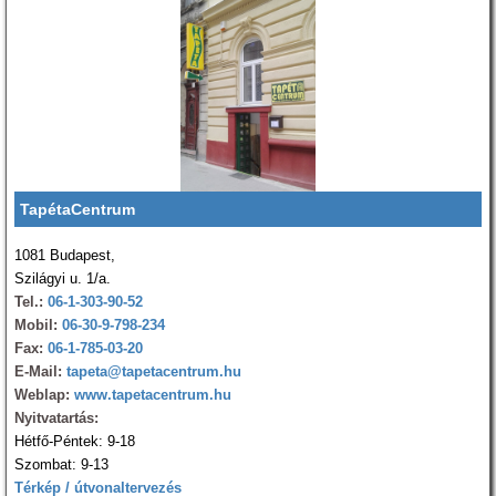
TapétaCentrum
1081 Budapest,
Szilágyi u. 1/a.
Tel.:
06-1-303-90-52
Mobil:
06-30-9-798-234
Fax:
06-1-785-03-20
E-Mail:
tapeta@tapetacentrum.hu
Weblap:
www.tapetacentrum.hu
Nyitvatartás:
Hétfő-Péntek: 9-18
Szombat: 9-13
Térkép / útvonaltervezés