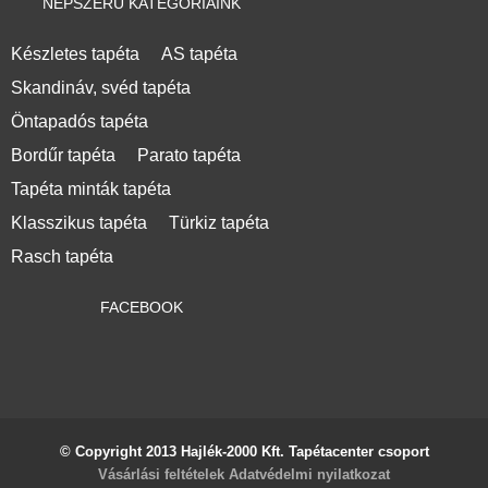
NÉPSZERŰ KATEGÓRIÁINK
Készletes tapéta
AS tapéta
Skandináv, svéd tapéta
Öntapadós tapéta
Bordűr tapéta
Parato tapéta
Tapéta minták tapéta
Klasszikus tapéta
Türkiz tapéta
Rasch tapéta
FACEBOOK
© Copyright 2013 Hajlék-2000 Kft. Tapétacenter csoport
Vásárlási feltételek
Adatvédelmi nyilatkozat