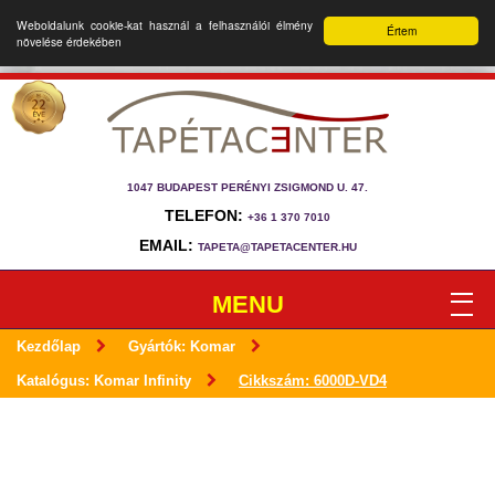
Weboldalunk cookie-kat használ a felhasználói élmény
Értem
növelése érdekében
1047 BUDAPEST PERÉNYI ZSIGMOND U. 47.
TELEFON:
+36 1 370 7010
EMAIL:
TAPETA@TAPETACENTER.HU
MENU
Kezdőlap
Gyártók: Komar
Katalógus: Komar Infinity
Cikkszám: 6000D-VD4