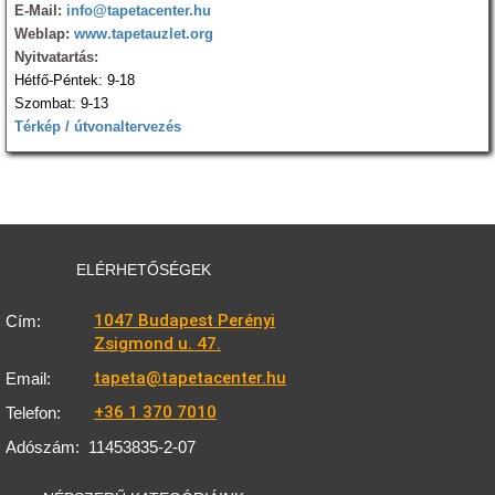
E-Mail:
info@tapetacenter.hu
Weblap:
www.tapetauzlet.org
Nyitvatartás:
Hétfő-Péntek: 9-18
Szombat: 9-13
Térkép / útvonaltervezés
ELÉRHETŐSÉGEK
1047 Budapest Perényi
Cím:
Zsigmond u. 47.
tapeta@tapetacenter.hu
Email:
+36 1 370 7010
Telefon:
Adószám:
11453835-2-07