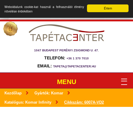
Weboldalunk cookie-kat használ a felhasználói élmény
Értem
növelése érdekében
1047 BUDAPEST PERÉNYI ZSIGMOND U. 47.
TELEFON:
+36 1 370 7010
EMAIL:
TAPETA@TAPETACENTER.HU
MENU
Kezdőlap
Gyártók: Komar
Katalógus: Komar Infinity
Cikkszám: 6007A-VD2