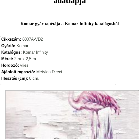
adatlapja
Komar gyár tapétája a Komar Infinity katalógusból
Cikkszám:
6007A-VD2
Gyártó:
Komar
Katalógus:
Komar Infinity
Méret:
2 m x 2,5 m
Hordozó:
vlies
Ajánlott ragasztó:
Metylan Direct
Illesztés (cm):
0 cm.