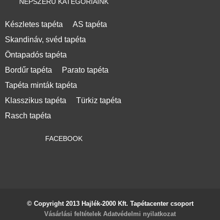
NÉPSZERŰ KATEGÓRIÁINK
Készletes tapéta
AS tapéta
Skandináv, svéd tapéta
Öntapadós tapéta
Bordűr tapéta
Parato tapéta
Tapéta minták tapéta
Klasszikus tapéta
Türkiz tapéta
Rasch tapéta
FACEBOOK
© Copyright 2013 Hajlék-2000 Kft. Tapétacenter csoport
Vásárlási feltételek
Adatvédelmi nyilatkozat