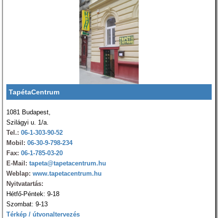
TapétaCentrum
1081 Budapest,
Szilágyi u. 1/a.
Tel.:
06-1-303-90-52
Mobil:
06-30-9-798-234
Fax:
06-1-785-03-20
E-Mail:
tapeta@tapetacentrum.hu
Weblap:
www.tapetacentrum.hu
Nyitvatartás:
Hétfő-Péntek: 9-18
Szombat: 9-13
Térkép / útvonaltervezés