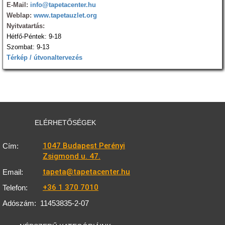
E-Mail:
info@tapetacenter.hu
Weblap:
www.tapetauzlet.org
Nyitvatartás:
Hétfő-Péntek: 9-18
Szombat: 9-13
Térkép / útvonaltervezés
ELÉRHETŐSÉGEK
1047 Budapest Perényi
Cím:
Zsigmond u. 47.
tapeta@tapetacenter.hu
Email:
+36 1 370 7010
Telefon:
Adószám:
11453835-2-07