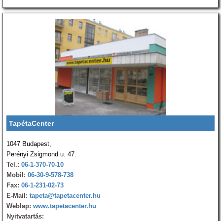
TapétaCenter
1047 Budapest,
Perényi Zsigmond u. 47.
Tel.:
06-1-370-70-10
Mobil:
06-30-9-578-738
Fax:
06-1-231-02-73
E-Mail:
tapeta@tapetacenter.hu
Weblap:
www.tapetacenter.hu
Nyitvatartás: