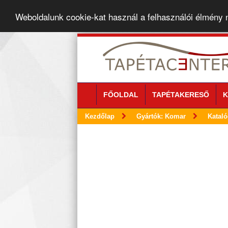
Weboldalunk cookie-kat használ a felhasználói élmény
FŐOLDAL
TAPÉTAKERESŐ
K
Kezdőlap
Gyártók: Komar
Kataló