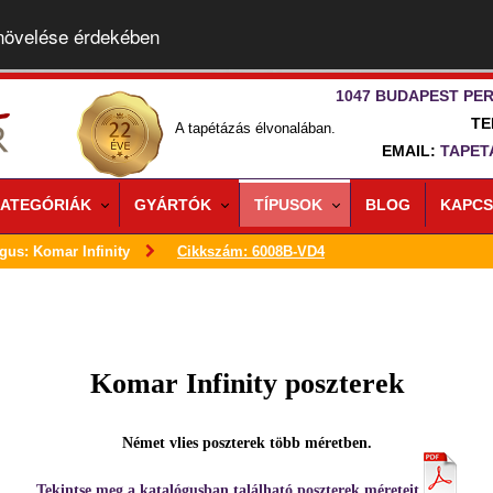
 növelése érdekében
1047 BUDAPEST PER
TE
A tapétázás élvonalában.
EMAIL:
TAPET
ATEGÓRIÁK
GYÁRTÓK
TÍPUSOK
BLOG
KAPCS
gus: Komar Infinity
Cikkszám: 6008B-VD4
Komar Infinity poszterek
Német vlies poszterek több méretben.
Tekintse meg a katalógusban található poszterek méreteit