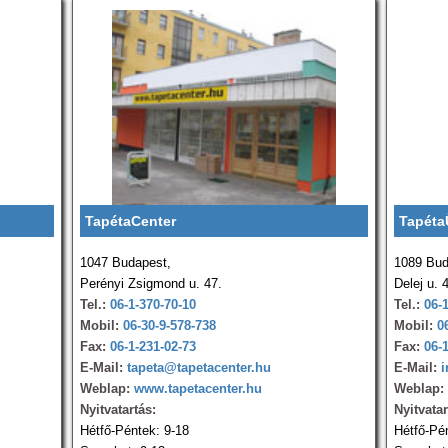
TapétaCenter
Tapéta
1047 Budapest,
1089 Bud
Perényi Zsigmond u. 47.
Delej u. 
Tel.:
06-1-370-70-10
Tel.:
06-
Mobil:
06-30-9-578-738
Mobil:
0
Fax:
06-1-231-02-73
Fax:
06-
E-Mail:
tapeta@tapetacenter.hu
E-Mail:
i
Weblap:
www.tapetacenter.hu
Weblap:
Nyitvatartás:
Nyitvatar
Hétfő-Péntek: 9-18
Hétfő-Pé