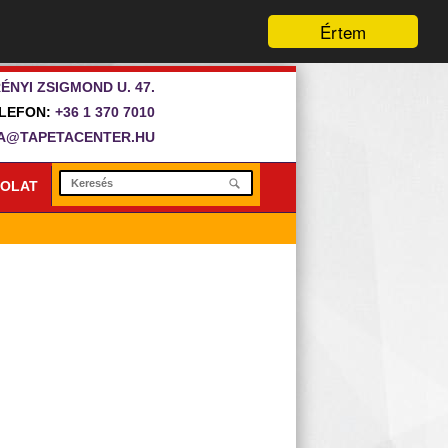
Értem
ÉNYI ZSIGMOND U. 47.
LEFON:
+36 1 370 7010
A@TAPETACENTER.HU
OLAT