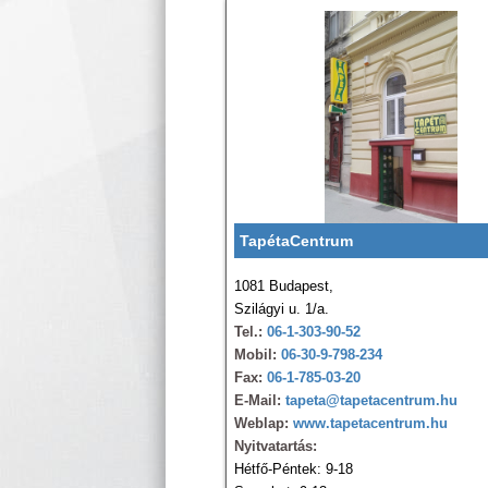
TapétaCentrum
1081 Budapest,
Szilágyi u. 1/a.
Tel.:
06-1-303-90-52
Mobil:
06-30-9-798-234
Fax:
06-1-785-03-20
E-Mail:
tapeta@tapetacentrum.hu
Weblap:
www.tapetacentrum.hu
Nyitvatartás:
Hétfő-Péntek: 9-18