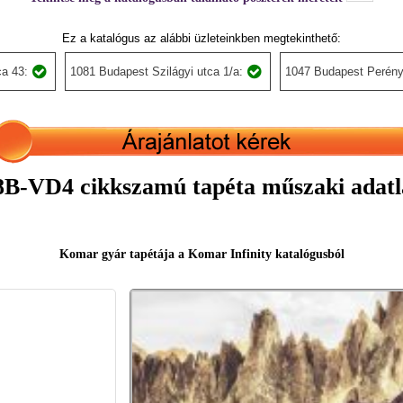
Ez a katalógus az alábbi üzleteinkben megtekinthető:
a 43:
1081 Budapest Szilágyi utca 1/a:
1047 Budapest Perény
8B-VD4 cikkszamú tapéta műszaki adatl
Komar gyár tapétája a Komar Infinity katalógusból