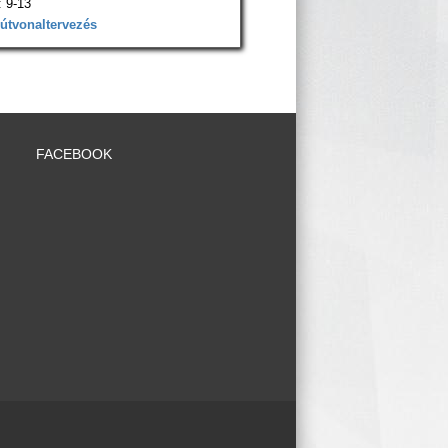
 9-13
 útvonaltervezés
FACEBOOK