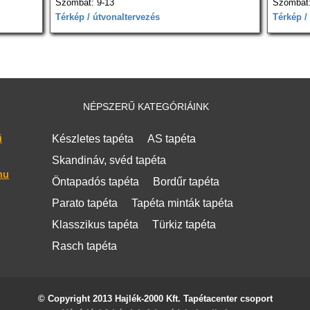
Szombat: 9-13
Szombat:
Térkép / útvonaltervezés
Térkép /
NÉPSZERŰ KATEGÓRIÁINK
i
Készletes tapéta
AS tapéta
Skandináv, svéd tapéta
hu
Öntapadós tapéta
Bordűr tapéta
Parato tapéta
Tapéta minták tapéta
Klasszikus tapéta
Türkiz tapéta
Rasch tapéta
© Copyright 2013 Hajlék-2000 Kft. Tapétacenter csoport