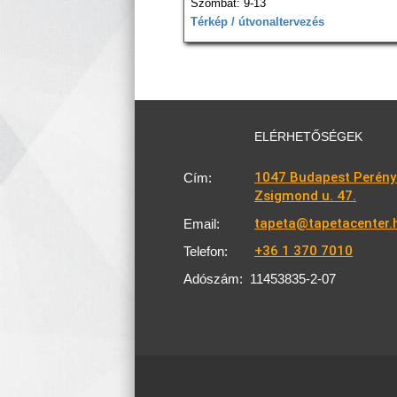
Szombat: 9-13
Térkép / útvonaltervezés
ELÉRHETŐSÉGEK
1047 Budapest Perény
Cím:
Zsigmond u. 47.
tapeta@tapetacenter.
Email:
+36 1 370 7010
Telefon:
Adószám:
11453835-2-07