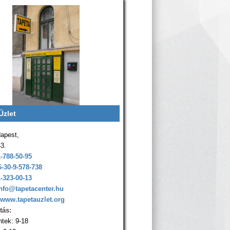
Üzlet
apest,
43.
1-788-50-95
6-30-9-578-738
1-323-00-13
nfo@tapetacenter.hu
www.tapetauzlet.org
tás:
ntek: 9-18