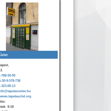
Üzlet
apest,
43.
1-788-50-95
6-30-9-578-738
1-323-00-13
nfo@tapetacenter.hu
www.tapetauzlet.org
tás:
ntek: 9-18