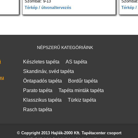
Szombat: 9-13
Szombat:
Térkép / útvonaltervezés
Térkép /
NÉPSZERŰ KATEGÓRIÁINK
i
Készletes tapéta
AS tapéta
Skandináv, svéd tapéta
hu
Öntapadós tapéta
Bordűr tapéta
Parato tapéta
Tapéta minták tapéta
Klasszikus tapéta
Türkiz tapéta
Rasch tapéta
© Copyright 2013 Hajlék-2000 Kft. Tapétacenter csoport