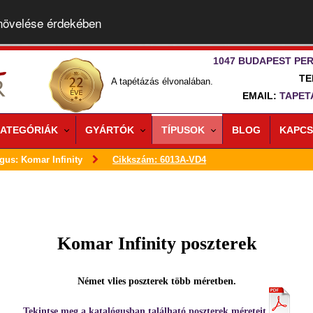
 növelése érdekében
1047 BUDAPEST PER
TE
A tapétázás élvonalában.
EMAIL:
TAPET
ATEGÓRIÁK
GYÁRTÓK
TÍPUSOK
BLOG
KAPCS
gus: Komar Infinity
Cikkszám: 6013A-VD4
Komar Infinity poszterek
Német vlies poszterek több méretben.
Tekintse meg a katalógusban található poszterek méreteit