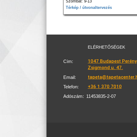
Szombat: 9-13
Térkép / útvonaltervezés
ELÉRHETŐSÉGEK
1047 Budapest Perény
Cím:
Zsigmond u. 47.
tapeta@tapetacenter.
Email:
+36 1 370 7010
Telefon:
Adószám:
11453835-2-07