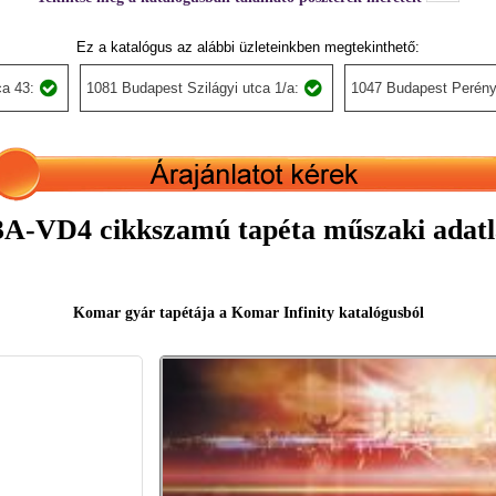
Ez a katalógus az alábbi üzleteinkben megtekinthető:
a 43:
1081 Budapest Szilágyi utca 1/a:
1047 Budapest Perény
3A-VD4 cikkszamú tapéta műszaki adatl
Komar gyár tapétája a Komar Infinity katalógusból