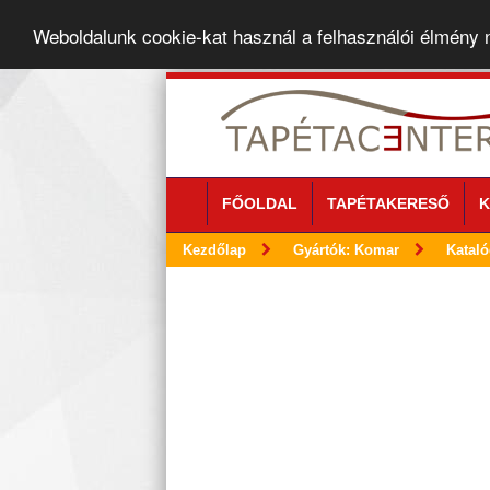
Weboldalunk cookie-kat használ a felhasználói élmény
FŐOLDAL
TAPÉTAKERESŐ
K
Kezdőlap
Gyártók: Komar
Kataló