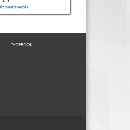
 9-13
 útvonaltervezés
FACEBOOK