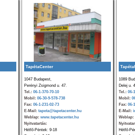
TapétaCenter
Tapéta
1047 Budapest,
1089 Bud
Perényi Zsigmond u. 47.
Delej u. 
Tel.:
06-1-370-70-10
Tel.:
06-
Mobil:
06-30-9-578-738
Mobil:
0
Fax:
06-1-231-02-73
Fax:
06-
E-Mail:
tapeta@tapetacenter.hu
E-Mail:
i
Weblap:
www.tapetacenter.hu
Weblap:
Nyitvatartás:
Nyitvatar
Hétfő-Péntek: 9-18
Hétfő-Pé