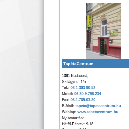
TapétaCentrum
1081 Budapest,
Szilágyi u. 1/a.
Tel.:
06-1-303-90-52
Mobil:
06-30-9-798-234
Fax:
06-1-785-03-20
E-Mail:
tapeta@tapetacentrum.hu
Weblap:
www.tapetacentrum.hu
Nyitvatartás:
Hétfő-Péntek: 9-18