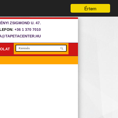
Értem
ÉNYI ZSIGMOND U. 47.
LEFON:
+36 1 370 7010
A@TAPETACENTER.HU
OLAT