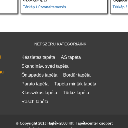
Szombat: 9-13
Szombat:
Térkép / útvonaltervezés
Térkép /
NÉPSZERŰ KATEGÓRIÁINK
i
Készletes tapéta
AS tapéta
Skandináv, svéd tapéta
hu
Öntapadós tapéta
Bordűr tapéta
Parato tapéta
Tapéta minták tapéta
Klasszikus tapéta
Türkiz tapéta
Rasch tapéta
© Copyright 2013 Hajlék-2000 Kft. Tapétacenter csoport