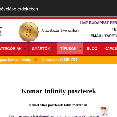
 növelése érdekében
1047 BUDAPEST PER
TE
A tapétázás élvonalában.
EMAIL:
TAPET
ATEGÓRIÁK
GYÁRTÓK
TÍPUSOK
BLOG
KAPCS
gus: Komar Infinity
Cikkszám: 6013B-VD4
Komar Infinity poszterek
Német vlies poszterek több méretben.
Tekintse meg a katalógusban található poszterek méreteit