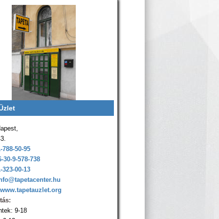
Üzlet
apest,
43.
1-788-50-95
6-30-9-578-738
1-323-00-13
nfo@tapetacenter.hu
www.tapetauzlet.org
tás:
ntek: 9-18