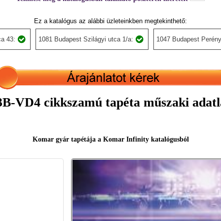
Ez a katalógus az alábbi üzleteinkben megtekinthető:
a 43:
1081 Budapest Szilágyi utca 1/a:
1047 Budapest Perény
3B-VD4 cikkszamú tapéta műszaki adatl
Komar gyár tapétája a Komar Infinity katalógusból