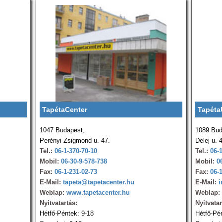
TapétaCenter
Tapéta
1047 Budapest,
1089 Bud
Perényi Zsigmond u. 47.
Delej u. 
Tel.:
06-1-370-70-10
Tel.:
06-
Mobil:
06-30-9-578-738
Mobil:
0
Fax:
06-1-231-02-73
Fax:
06-
E-Mail:
tapeta@tapetacenter.hu
E-Mail:
i
Weblap:
www.tapetacenter.hu
Weblap:
Nyitvatartás:
Nyitvatar
Hétfő-Péntek: 9-18
Hétfő-Pé