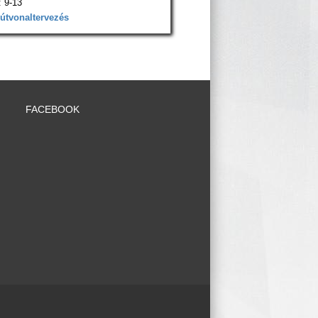
 9-13
 útvonaltervezés
FACEBOOK