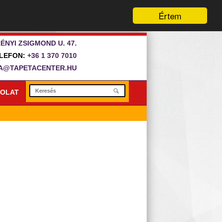
Értem
ÉNYI ZSIGMOND U. 47.
LEFON:
+36 1 370 7010
A@TAPETACENTER.HU
OLAT