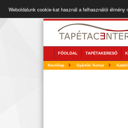
Weboldalunk cookie-kat használ a felhasználói élmény
FŐOLDAL
TAPÉTAKERESŐ
K
Kezdőlap
Gyártók: Komar
Kataló