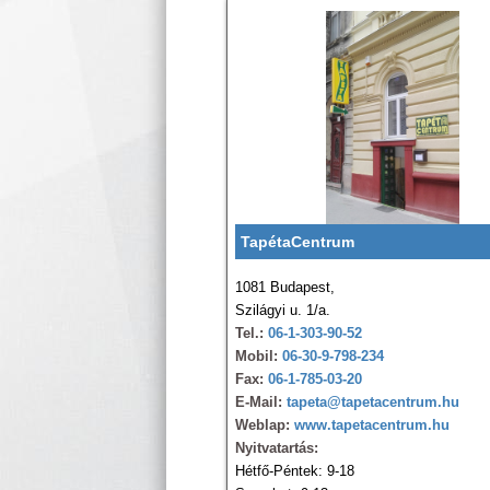
TapétaCentrum
1081 Budapest,
Szilágyi u. 1/a.
Tel.:
06-1-303-90-52
Mobil:
06-30-9-798-234
Fax:
06-1-785-03-20
E-Mail:
tapeta@tapetacentrum.hu
Weblap:
www.tapetacentrum.hu
Nyitvatartás:
Hétfő-Péntek: 9-18