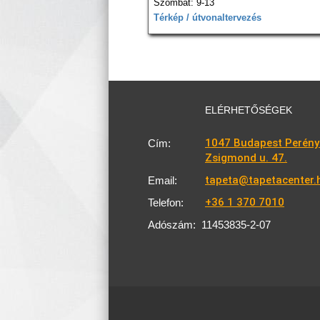
Szombat: 9-13
Térkép / útvonaltervezés
ELÉRHETŐSÉGEK
1047 Budapest Perény
Cím:
Zsigmond u. 47.
tapeta@tapetacenter.
Email:
+36 1 370 7010
Telefon:
Adószám:
11453835-2-07