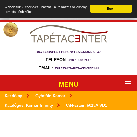
Weboldalunk cookie-kat használ a felhasználói élmény
Értem
növelése érdekében
1047 BUDAPEST PERÉNYI ZSIGMOND U. 47.
TELEFON:
+36 1 370 7010
EMAIL:
TAPETA@TAPETACENTER.HU
MENU
Kezdőlap
Gyártók: Komar
Katalógus: Komar Infinity
Cikkszám: 6015A-VD1