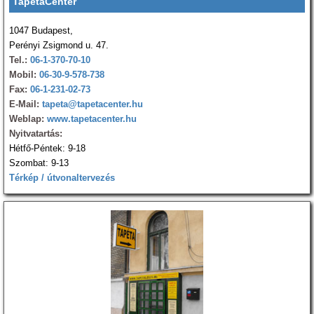
TapétaCenter
1047 Budapest,
Perényi Zsigmond u. 47.
Tel.:
06-1-370-70-10
Mobil:
06-30-9-578-738
Fax:
06-1-231-02-73
E-Mail:
tapeta@tapetacenter.hu
Weblap:
www.tapetacenter.hu
Nyitvatartás:
Hétfő-Péntek: 9-18
Szombat: 9-13
Térkép / útvonaltervezés