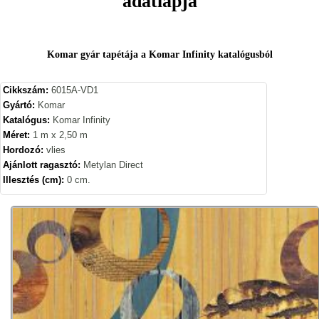
adatlapja
Komar gyár tapétája a Komar Infinity katalógusból
Cikkszám:
6015A-VD1
Gyártó:
Komar
Katalógus:
Komar Infinity
Méret:
1 m x 2,50 m
Hordozó:
vlies
Ajánlott ragasztó:
Metylan Direct
Illesztés (cm):
0 cm.