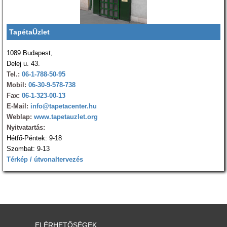
TapétaÜzlet
1089 Budapest,
Delej u. 43.
Tel.:
06-1-788-50-95
Mobil:
06-30-9-578-738
Fax:
06-1-323-00-13
E-Mail:
info@tapetacenter.hu
Weblap:
www.tapetauzlet.org
Nyitvatartás:
Hétfő-Péntek: 9-18
Szombat: 9-13
Térkép / útvonaltervezés
ELÉRHETŐSÉGEK