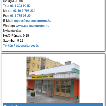
Szilágyi u. 1/a.
Tel.:
06-1-303-90-52
Mobil:
06-30-9-798-234
Fax:
06-1-785-03-20
E-Mail:
tapeta@tapetacentrum.hu
Weblap:
www.tapetacentrum.hu
Nyitvatartás:
Hétfő-Péntek: 9-18
Szombat: 9-13
Térkép / útvonaltervezés