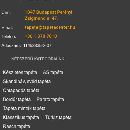
1047 Budapest Perényi
Cím:
Zsigmond u. 47.
tapeta@tapetacenter.hu
Email:
+36 1 370 7010
Telefon:
Adószám:
11453835-2-07
NÉPSZERŰ KATEGÓRIÁINK
Készletes tapéta
AS tapéta
Skandináv, svéd tapéta
Öntapadós tapéta
Bordűr tapéta
Parato tapéta
Tapéta minták tapéta
Klasszikus tapéta
Türkiz tapéta
Rasch tapéta