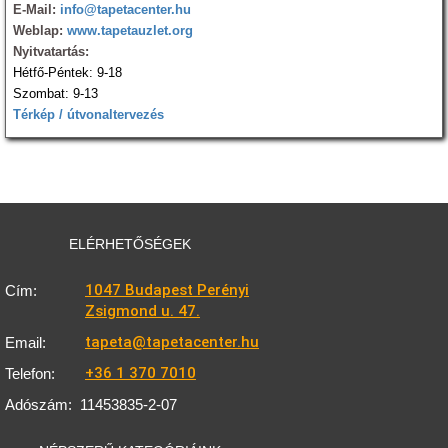
E-Mail:
info@tapetacenter.hu
Weblap:
www.tapetauzlet.org
Nyitvatartás:
Hétfő-Péntek: 9-18
Szombat: 9-13
Térkép / útvonaltervezés
ELÉRHETŐSÉGEK
1047 Budapest Perényi
Cím:
Zsigmond u. 47.
tapeta@tapetacenter.hu
Email:
+36 1 370 7010
Telefon:
Adószám:
11453835-2-07