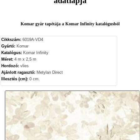
adatlapja
Komar gyár tapétája a Komar Infinity katalógusból
Cikkszám:
6019A-VD4
Gyártó:
Komar
Katalógus:
Komar Infinity
Méret:
4 m x 2,5 m
Hordozó:
vlies
Ajánlott ragasztó:
Metylan Direct
Illesztés (cm):
0 cm.