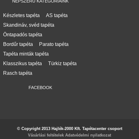
NÉPSZERŰ KATEGÓRIÁINK
Készletes tapéta
AS tapéta
Skandináv, svéd tapéta
Öntapadós tapéta
Bordűr tapéta
Parato tapéta
Tapéta minták tapéta
Klasszikus tapéta
Türkiz tapéta
Rasch tapéta
FACEBOOK
© Copyright 2013 Hajlék-2000 Kft. Tapétacenter csoport
Vásárlási feltételek
Adatvédelmi nyilatkozat