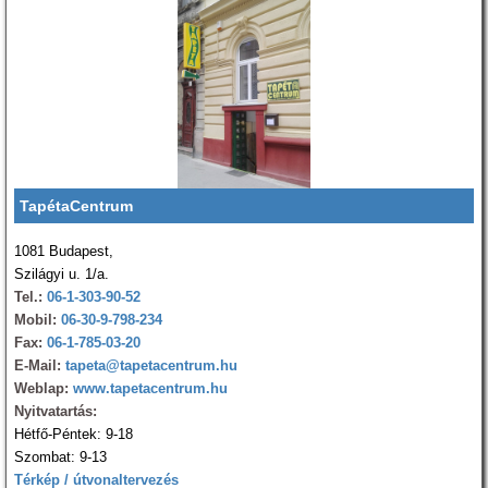
TapétaCentrum
1081 Budapest,
Szilágyi u. 1/a.
Tel.:
06-1-303-90-52
Mobil:
06-30-9-798-234
Fax:
06-1-785-03-20
E-Mail:
tapeta@tapetacentrum.hu
Weblap:
www.tapetacentrum.hu
Nyitvatartás:
Hétfő-Péntek: 9-18
Szombat: 9-13
Térkép / útvonaltervezés