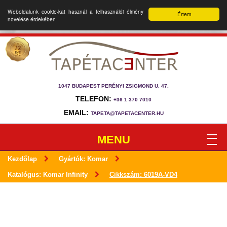
Weboldalunk cookie-kat használ a felhasználói élmény
Értem
növelése érdekében
1047 BUDAPEST PERÉNYI ZSIGMOND U. 47.
TELEFON:
+36 1 370 7010
EMAIL:
TAPETA@TAPETACENTER.HU
MENU
Kezdőlap
Gyártók: Komar
Katalógus: Komar Infinity
Cikkszám: 6019A-VD4