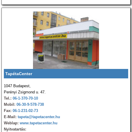
TapétaCenter
1047 Budapest,
Perényi Zsigmond u. 47.
Tel.:
06-1-370-70-10
Mobil:
06-30-9-578-738
Fax:
06-1-231-02-73
E-Mail:
tapeta@tapetacenter.hu
Weblap:
www.tapetacenter.hu
Nyitvatartás: