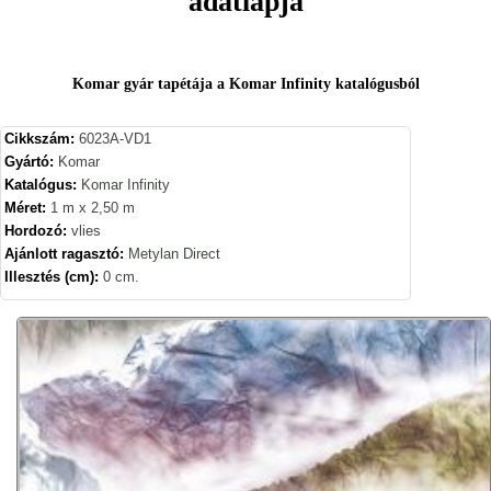
adatlapja
Komar gyár tapétája a Komar Infinity katalógusból
Cikkszám:
6023A-VD1
Gyártó:
Komar
Katalógus:
Komar Infinity
Méret:
1 m x 2,50 m
Hordozó:
vlies
Ajánlott ragasztó:
Metylan Direct
Illesztés (cm):
0 cm.