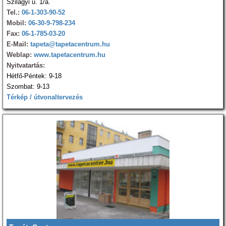
Szilágyi u. 1/a.
Tel.:
06-1-303-90-52
Mobil:
06-30-9-798-234
Fax:
06-1-785-03-20
E-Mail:
tapeta@tapetacentrum.hu
Weblap:
www.tapetacentrum.hu
Nyitvatartás:
Hétfő-Péntek: 9-18
Szombat: 9-13
Térkép / útvonaltervezés