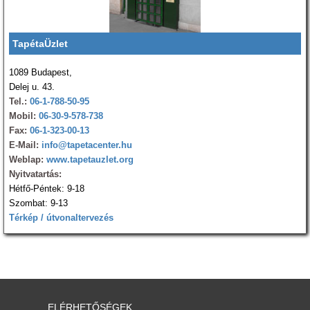
TapétaÜzlet
1089 Budapest,
Delej u. 43.
Tel.:
06-1-788-50-95
Mobil:
06-30-9-578-738
Fax:
06-1-323-00-13
E-Mail:
info@tapetacenter.hu
Weblap:
www.tapetauzlet.org
Nyitvatartás:
Hétfő-Péntek: 9-18
Szombat: 9-13
Térkép / útvonaltervezés
ELÉRHETŐSÉGEK