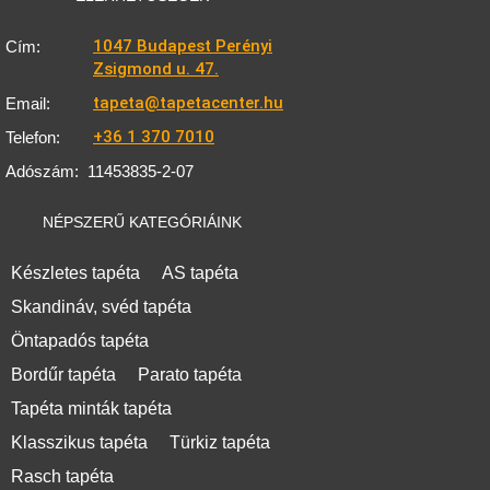
1047 Budapest Perényi
Cím:
Zsigmond u. 47.
tapeta@tapetacenter.hu
Email:
+36 1 370 7010
Telefon:
Adószám:
11453835-2-07
NÉPSZERŰ KATEGÓRIÁINK
Készletes tapéta
AS tapéta
Skandináv, svéd tapéta
Öntapadós tapéta
Bordűr tapéta
Parato tapéta
Tapéta minták tapéta
Klasszikus tapéta
Türkiz tapéta
Rasch tapéta