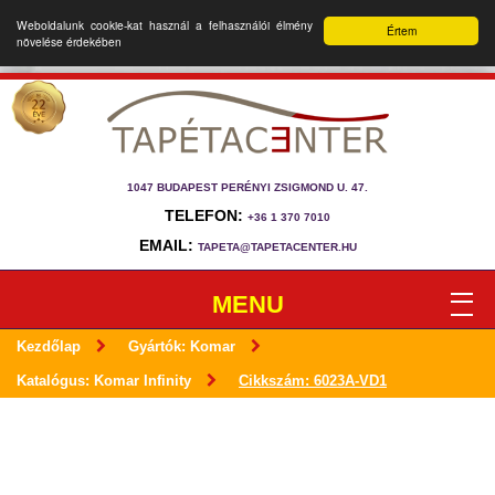
Weboldalunk cookie-kat használ a felhasználói élmény
Értem
növelése érdekében
1047 BUDAPEST PERÉNYI ZSIGMOND U. 47.
TELEFON:
+36 1 370 7010
EMAIL:
TAPETA@TAPETACENTER.HU
MENU
Kezdőlap
Gyártók: Komar
Katalógus: Komar Infinity
Cikkszám: 6023A-VD1