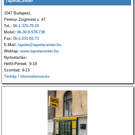
TapétaCenter
1047 Budapest,
Perényi Zsigmond u. 47.
Tel.:
06-1-370-70-10
Mobil:
06-30-9-578-738
Fax:
06-1-231-02-73
E-Mail:
tapeta@tapetacenter.hu
Weblap:
www.tapetacenter.hu
Nyitvatartás:
Hétfő-Péntek: 9-18
Szombat: 9-13
Térkép / útvonaltervezés