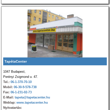
TapétaCenter
1047 Budapest,
Perényi Zsigmond u. 47.
Tel.:
06-1-370-70-10
Mobil:
06-30-9-578-738
Fax:
06-1-231-02-73
E-Mail:
tapeta@tapetacenter.hu
Weblap:
www.tapetacenter.hu
Nyitvatartás: