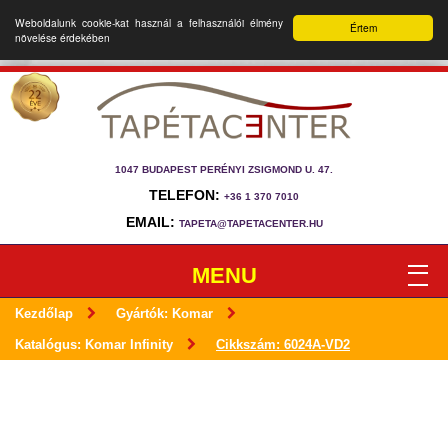
Weboldalunk cookie-kat használ a felhasználói élmény
Értem
növelése érdekében
1047 BUDAPEST PERÉNYI ZSIGMOND U. 47.
TELEFON:
+36 1 370 7010
EMAIL:
TAPETA@TAPETACENTER.HU
MENU
Kezdőlap
Gyártók: Komar
Katalógus: Komar Infinity
Cikkszám: 6024A-VD2