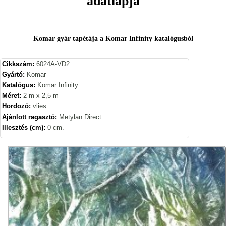
adatlapja
Komar gyár tapétája a Komar Infinity katalógusból
Cikkszám:
6024A-VD2
Gyártó:
Komar
Katalógus:
Komar Infinity
Méret:
2 m x 2,5 m
Hordozó:
vlies
Ajánlott ragasztó:
Metylan Direct
Illesztés (cm):
0 cm.