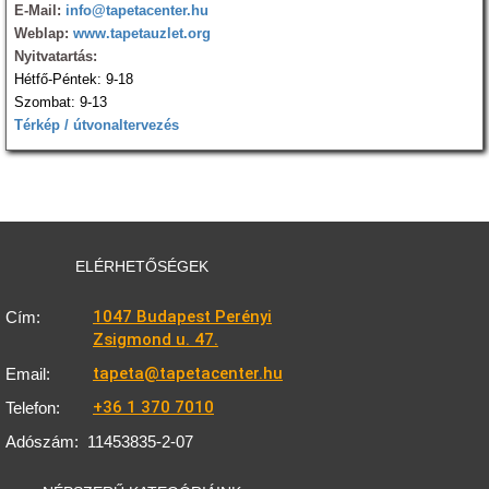
E-Mail:
info@tapetacenter.hu
Weblap:
www.tapetauzlet.org
Nyitvatartás:
Hétfő-Péntek: 9-18
Szombat: 9-13
Térkép / útvonaltervezés
ELÉRHETŐSÉGEK
1047 Budapest Perényi
Cím:
Zsigmond u. 47.
tapeta@tapetacenter.hu
Email:
+36 1 370 7010
Telefon:
Adószám:
11453835-2-07