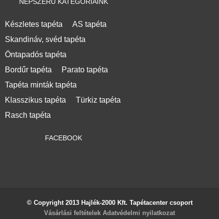
NÉPSZERŰ KATEGÓRIÁINK
Készletes tapéta
AS tapéta
Skandináv, svéd tapéta
Öntapadós tapéta
Bordűr tapéta
Parato tapéta
Tapéta minták tapéta
Klasszikus tapéta
Türkiz tapéta
Rasch tapéta
FACEBOOK
© Copyright 2013 Hajlék-2000 Kft. Tapétacenter csoport
Vásárlási feltételek
Adatvédelmi nyilatkozat