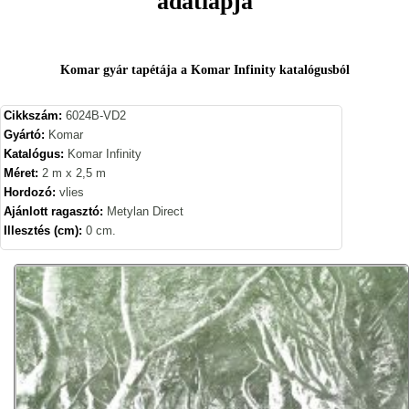
adatlapja
Komar gyár tapétája a Komar Infinity katalógusból
Cikkszám:
6024B-VD2
Gyártó:
Komar
Katalógus:
Komar Infinity
Méret:
2 m x 2,5 m
Hordozó:
vlies
Ajánlott ragasztó:
Metylan Direct
Illesztés (cm):
0 cm.