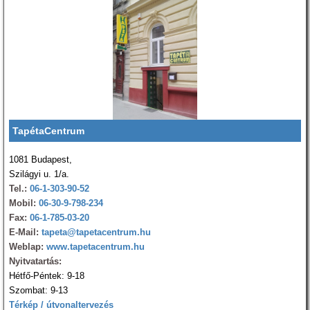
TapétaCentrum
1081 Budapest,
Szilágyi u. 1/a.
Tel.:
06-1-303-90-52
Mobil:
06-30-9-798-234
Fax:
06-1-785-03-20
E-Mail:
tapeta@tapetacentrum.hu
Weblap:
www.tapetacentrum.hu
Nyitvatartás:
Hétfő-Péntek: 9-18
Szombat: 9-13
Térkép / útvonaltervezés