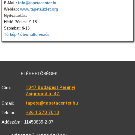
E-Mail:
info@tapetacenter.hu
Weblap:
www.tapetauzlet.org
Nyitvatartás:
Hétfő-Péntek: 9-18
Szombat: 9-13
Térkép / útvonaltervezés
ELÉRHETŐSÉGEK
1047 Budapest Perényi
Cím:
Zsigmond u. 47.
tapeta@tapetacenter.hu
Email:
+36 1 370 7010
Telefon:
Adószám:
11453835-2-07