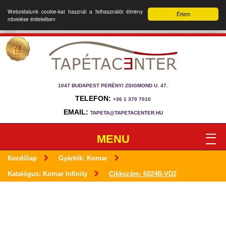
Weboldalunk cookie-kat használ a felhasználói élmény
Értem
növelése érdekében
1047 BUDAPEST PERÉNYI ZSIGMOND U. 47.
TELEFON:
+36 1 370 7010
EMAIL:
TAPETA@TAPETACENTER.HU
MENU
Kezdőlap
Gyártók: Komar
Katalógus: Komar Infinity
Cikkszám: 6024B-VD2