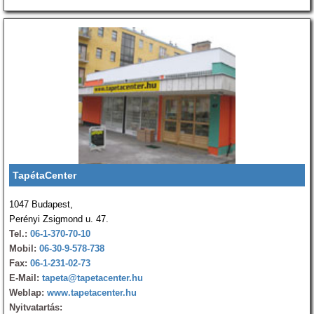
TapétaCenter
1047 Budapest,
Perényi Zsigmond u. 47.
Tel.:
06-1-370-70-10
Mobil:
06-30-9-578-738
Fax:
06-1-231-02-73
E-Mail:
tapeta@tapetacenter.hu
Weblap:
www.tapetacenter.hu
Nyitvatartás: