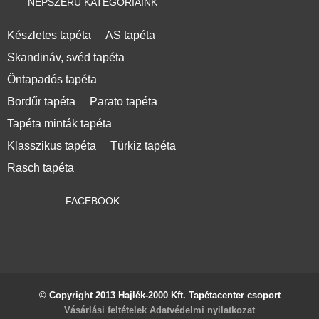
NÉPSZERŰ KATEGÓRIÁINK
Készletes tapéta
AS tapéta
Skandináv, svéd tapéta
Öntapadós tapéta
Bordűr tapéta
Parato tapéta
Tapéta minták tapéta
Klasszikus tapéta
Türkiz tapéta
Rasch tapéta
FACEBOOK
© Copyright 2013 Hajlék-2000 Kft. Tapétacenter csoport
Vásárlási feltételek
Adatvédelmi nyilatkozat