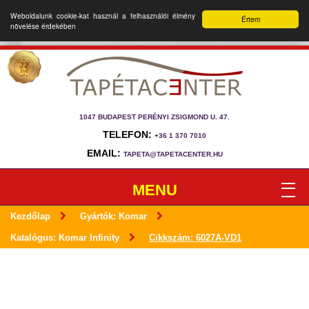
Weboldalunk cookie-kat használ a felhasználói élmény
Értem
növelése érdekében
1047 BUDAPEST PERÉNYI ZSIGMOND U. 47.
TELEFON:
+36 1 370 7010
EMAIL:
TAPETA@TAPETACENTER.HU
MENU
Kezdőlap
Gyártók: Komar
Katalógus: Komar Infinity
Cikkszám: 6027A-VD1