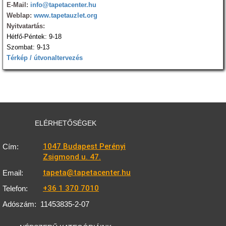
E-Mail:
info@tapetacenter.hu
Weblap:
www.tapetauzlet.org
Nyitvatartás:
Hétfő-Péntek: 9-18
Szombat: 9-13
Térkép / útvonaltervezés
ELÉRHETŐSÉGEK
1047 Budapest Perényi
Cím:
Zsigmond u. 47.
tapeta@tapetacenter.hu
Email:
+36 1 370 7010
Telefon:
Adószám:
11453835-2-07