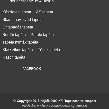
NÉPSZERŰ KATEGÓRIÁINK
Készletes tapéta
AS tapéta
Skandináv, svéd tapéta
Öntapadós tapéta
Bordűr tapéta
Parato tapéta
Tapéta minták tapéta
Klasszikus tapéta
Türkiz tapéta
Rasch tapéta
FACEBOOK
© Copyright 2013 Hajlék-2000 Kft. Tapétacenter csoport
Vásárlási feltételek
Adatvédelmi nyilatkozat