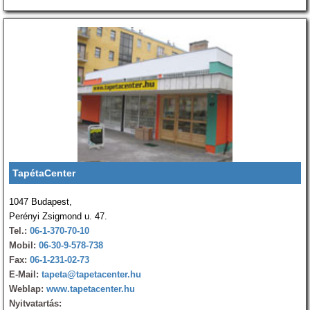
TapétaCenter
1047 Budapest,
Perényi Zsigmond u. 47.
Tel.:
06-1-370-70-10
Mobil:
06-30-9-578-738
Fax:
06-1-231-02-73
E-Mail:
tapeta@tapetacenter.hu
Weblap:
www.tapetacenter.hu
Nyitvatartás: