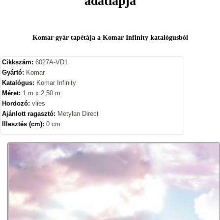
adatlapja
Komar gyár tapétája a Komar Infinity katalógusból
Cikkszám:
6027A-VD1
Gyártó:
Komar
Katalógus:
Komar Infinity
Méret:
1 m x 2,50 m
Hordozó:
vlies
Ajánlott ragasztó:
Metylan Direct
Illesztés (cm):
0 cm.