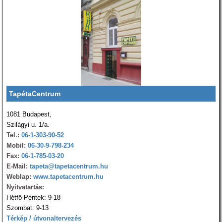
TapétaCentrum
1081 Budapest,
Szilágyi u. 1/a.
Tel.:
06-1-303-90-52
Mobil:
06-30-9-798-234
Fax:
06-1-785-03-20
E-Mail:
tapeta@tapetacentrum.hu
Weblap:
www.tapetacentrum.hu
Nyitvatartás:
Hétfő-Péntek: 9-18
Szombat: 9-13
Térkép / útvonaltervezés