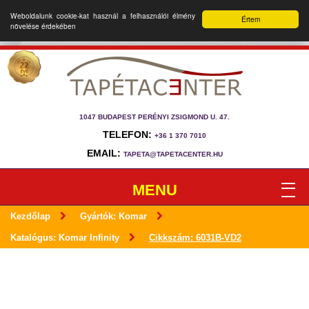
Weboldalunk cookie-kat használ a felhasználói élmény
Értem
növelése érdekében
1047 BUDAPEST PERÉNYI ZSIGMOND U. 47.
TELEFON:
+36 1 370 7010
EMAIL:
TAPETA@TAPETACENTER.HU
MENU
Kezdőlap
Gyártók: Komar
Katalógus: Komar Infinity
Cikkszám: 6031B-VD2