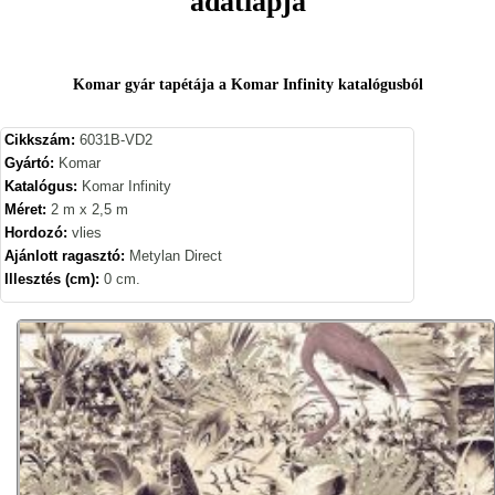
adatlapja
Komar gyár tapétája a Komar Infinity katalógusból
Cikkszám:
6031B-VD2
Gyártó:
Komar
Katalógus:
Komar Infinity
Méret:
2 m x 2,5 m
Hordozó:
vlies
Ajánlott ragasztó:
Metylan Direct
Illesztés (cm):
0 cm.