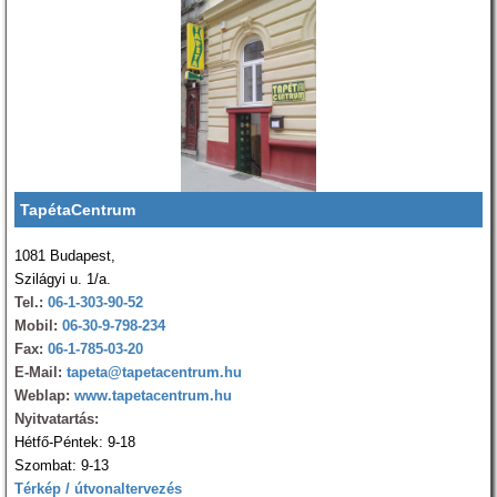
TapétaCentrum
1081 Budapest,
Szilágyi u. 1/a.
Tel.:
06-1-303-90-52
Mobil:
06-30-9-798-234
Fax:
06-1-785-03-20
E-Mail:
tapeta@tapetacentrum.hu
Weblap:
www.tapetacentrum.hu
Nyitvatartás:
Hétfő-Péntek: 9-18
Szombat: 9-13
Térkép / útvonaltervezés