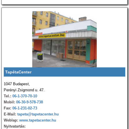
TapétaCenter
1047 Budapest,
Perényi Zsigmond u. 47.
Tel.:
06-1-370-70-10
Mobil:
06-30-9-578-738
Fax:
06-1-231-02-73
E-Mail:
tapeta@tapetacenter.hu
Weblap:
www.tapetacenter.hu
Nyitvatartás: