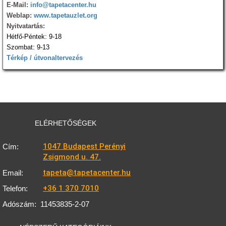
E-Mail:
info@tapetacenter.hu
Weblap:
www.tapetauzlet.org
Nyitvatartás:
Hétfő-Péntek: 9-18
Szombat: 9-13
Térkép / útvonaltervezés
ELÉRHETŐSÉGEK
1047 Budapest Perényi
Cím:
Zsigmond u. 47.
tapeta@tapetacenter.hu
Email:
+36 1 370 7010
Telefon:
Adószám:
11453835-2-07