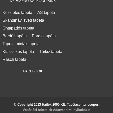
NÉPSZERŰ KATEGÓRIÁINK
Készletes tapéta
AS tapéta
Skandináv, svéd tapéta
Öntapadós tapéta
Bordűr tapéta
Parato tapéta
Tapéta minták tapéta
Klasszikus tapéta
Türkiz tapéta
Rasch tapéta
FACEBOOK
© Copyright 2013 Hajlék-2000 Kft. Tapétacenter csoport
Vásárlási feltételek
Adatvédelmi nyilatkozat