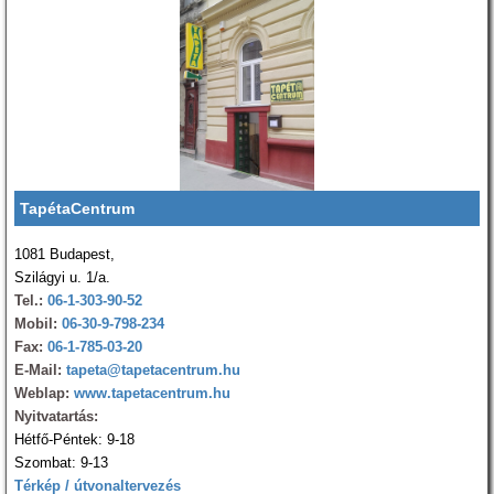
TapétaCentrum
1081 Budapest,
Szilágyi u. 1/a.
Tel.:
06-1-303-90-52
Mobil:
06-30-9-798-234
Fax:
06-1-785-03-20
E-Mail:
tapeta@tapetacentrum.hu
Weblap:
www.tapetacentrum.hu
Nyitvatartás:
Hétfő-Péntek: 9-18
Szombat: 9-13
Térkép / útvonaltervezés