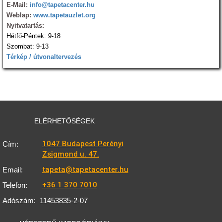
E-Mail:
info@tapetacenter.hu
Weblap:
www.tapetauzlet.org
Nyitvatartás:
Hétfő-Péntek: 9-18
Szombat: 9-13
Térkép / útvonaltervezés
ELÉRHETŐSÉGEK
1047 Budapest Perényi
Cím:
Zsigmond u. 47.
tapeta@tapetacenter.hu
Email:
+36 1 370 7010
Telefon:
Adószám:
11453835-2-07