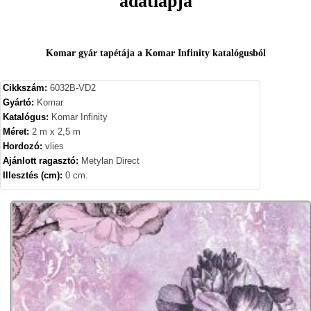
adatlapja
Komar gyár tapétája a Komar Infinity katalógusból
Cikkszám:
6032B-VD2
Gyártó:
Komar
Katalógus:
Komar Infinity
Méret:
2 m x 2,5 m
Hordozó:
vlies
Ajánlott ragasztó:
Metylan Direct
Illesztés (cm):
0 cm.