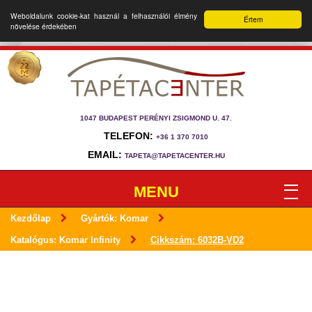
Weboldalunk cookie-kat használ a felhasználói élmény
Értem
növelése érdekében
1047 BUDAPEST PERÉNYI ZSIGMOND U. 47.
TELEFON:
+36 1 370 7010
EMAIL:
TAPETA@TAPETACENTER.HU
MENU
Kezdőlap
Gyártók: Komar
Katalógus: Komar Infinity
Cikkszám: 6032B-VD2