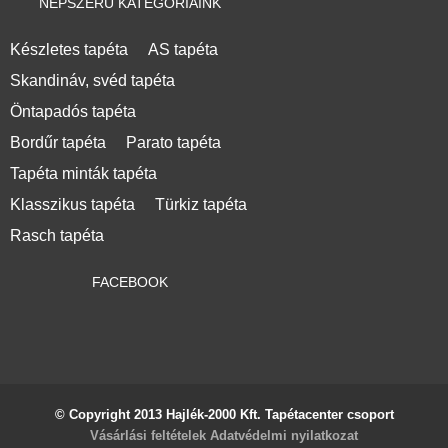
NÉPSZERŰ KATEGÓRIÁINK
Készletes tapéta
AS tapéta
Skandináv, svéd tapéta
Öntapadós tapéta
Bordűr tapéta
Parato tapéta
Tapéta minták tapéta
Klasszikus tapéta
Türkiz tapéta
Rasch tapéta
FACEBOOK
© Copyright 2013 Hajlék-2000 Kft. Tapétacenter csoport
Vásárlási feltételek
Adatvédelmi nyilatkozat