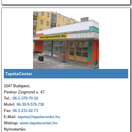
TapétaCenter
1047 Budapest,
Perényi Zsigmond u. 47.
Tel.:
06-1-370-70-10
Mobil:
06-30-9-578-738
Fax:
06-1-231-02-73
E-Mail:
tapeta@tapetacenter.hu
Weblap:
www.tapetacenter.hu
Nyitvatartás: